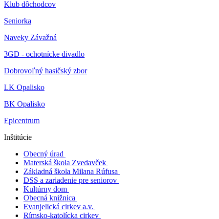
Klub dôchodcov
Seniorka
Naveky Závažná
3GD - ochotnícke divadlo
Dobrovoľný hasičský zbor
LK Opalisko
BK Opalisko
Epicentrum
Inštitúcie
Obecný úrad
Materská škola Zvedavček
Základná škola Milana Rúfusa
DSS a zariadenie pre seniorov
Kultúrny dom
Obecná knižnica
Evanjelická cirkev a.v.
Rímsko-katolícka cirkev