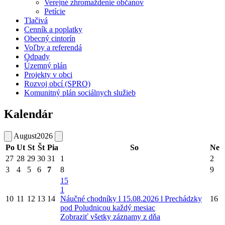
Verejné zhromaždenie občanov
Petície
Tlačivá
Cenník a poplatky
Obecný cintorín
Voľby a referendá
Odpady
Územný plán
Projekty v obci
Rozvoj obcí (SPRO)
Komunitný plán sociálnych služieb
Kalendár
August
2026
Po
Ut
St
Št
Pia
So
Ne
27
28
29
30
31
1
2
3
4
5
6
7
8
9
15
1
10
11
12
13
14
Náučné chodníky l 15.08.2026 l Prechádzky
16
pod Poludnicou každý mesiac
Zobraziť všetky záznamy z dňa