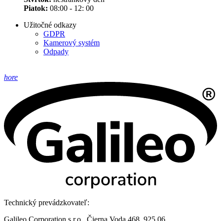
Piatok:
08:00 - 12: 00
Užitočné odkazy
GDPR
Kamerový systém
Odpady
hore
Technický prevádzkovateľ:
Galileo Corporation s.r.o., Čierna Voda 468, 925 06