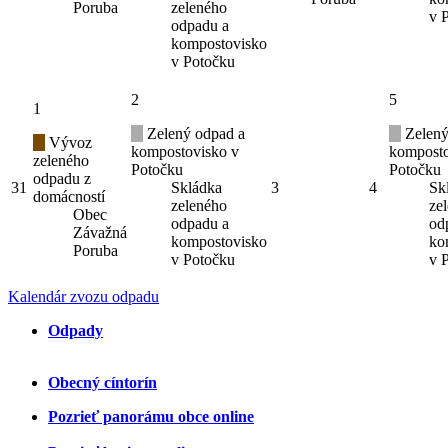
Poruba
zeleného
v 
odpadu a
kompostovisko
v Potočku
2
5
1
Zelený odpad a
Zelený
Vývoz
kompostovisko v
komposto
zeleného
Potočku
Potočku
odpadu z
31
Skládka
3
4
Sk
domácností
zeleného
ze
Obec
odpadu a
od
Závažná
kompostovisko
ko
Poruba
v Potočku
v 
Kalendár zvozu odpadu
Odpady
Obecný cíntorín
Pozrieť panorámu obce online