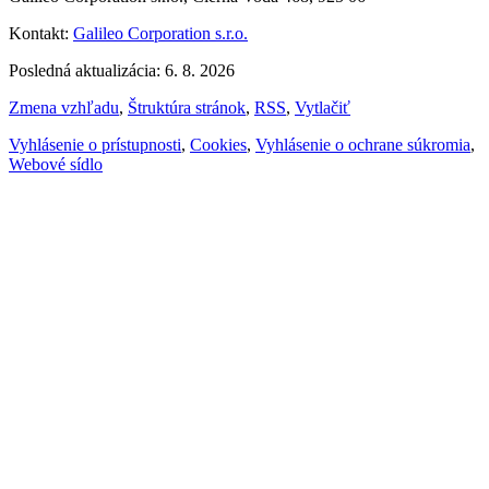
Kontakt:
Galileo Corporation s.r.o.
Posledná aktualizácia: 6. 8. 2026
Zmena vzhľadu
,
Štruktúra stránok
,
RSS
,
Vytlačiť
Vyhlásenie o prístupnosti
,
Cookies
,
Vyhlásenie o ochrane súkromia
,
Webové sídlo