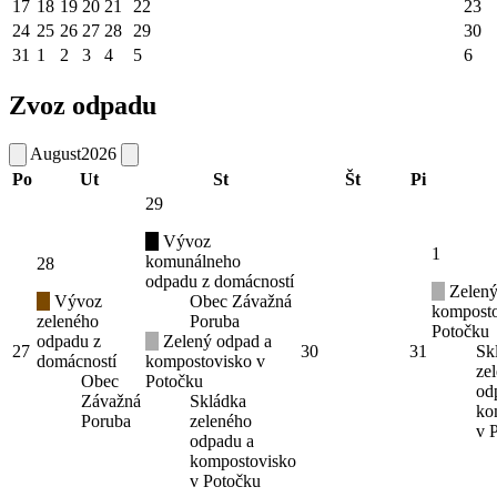
17
18
19
20
21
22
23
24
25
26
27
28
29
30
31
1
2
3
4
5
6
Zvoz odpadu
August
2026
Po
Ut
St
Št
Pi
29
Vývoz
1
komunálneho
28
odpadu z domácností
Zelený
Vývoz
Obec Závažná
komposto
zeleného
Poruba
Potočku
odpadu z
Zelený odpad a
27
30
31
Sk
domácností
kompostovisko v
ze
Obec
Potočku
od
Závažná
Skládka
ko
Poruba
zeleného
v 
odpadu a
kompostovisko
v Potočku