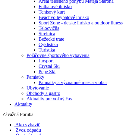
Areál telesného pohybu Mateja Staroňa
Futbalové ihrisko
Tenisový kurt
Beachvolleybalové ihrisko
Sport Zone - detské ihrisko a outdoor fitness
Telocvičňa
Strelnica
Bežecké trate
Cyklistika
Turistika
Požičovne športového vybavenia
Jursport
Crystal Ski
Pepe Ski
Pamiatky
Pamiatky a významné miesta v obci
Ubytovanie
Obchody a gastro
Aktuality pre voľný čas
Aktuality
Závažná Poruba
Ako vybaviť
Zvoz odpadu