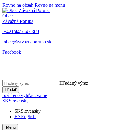
Rovno na obsah
Rovno na menu
Obec
Závažná Poruba
+421/44/5547 369
obec@zavaznaporuba.sk
Facebook
Hľadaný výraz
Hľadať
rozšírené vyhľadávanie
SK
Slovensky
SK
Slovensky
EN
English
Menu