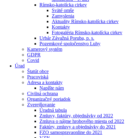
Rímsko-katolícka cirkev
Sväté omše
Zamyslenia
Aktuality Rímsko-katolícka cirkev
Kontakty
Fotogaléria Rímsko-katolícka cirkev
Urbár Závažná Poruba, p. s.
Pozemkové spoločenstvo Luhy
Kamerový systém
GDPR
Covid
Úrad
Štatút obce
Pracoviská
Adresa a kontakty
Napíšte nám
Civilná ochrana
Organizačný poriadok
Zverejňovanie
Úradná tabula
Zmluvy, faktúry, objednávky od 2022
Zmluva o nájme hrobového miesta od 2022
Faktúry, zmluvy a objednávky do 2021
FZO samospravaonline do 2021
VZN