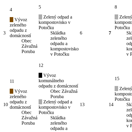
5
8
4
Zelený odpad a
Zelený
Vývoz
kompostovisko v
komposto
zeleného
Potočku
Potočku
odpadu z
3
Skládka
6
7
Sk
domácností
zeleného
ze
Obec
odpadu a
od
Závažná
kompostovisko
ko
Poruba
v Potočku
v 
12
Vývoz
15
komunálneho
11
odpadu z domácností
Zelený
Vývoz
Obec Závažná
komposto
zeleného
Poruba
Potočku
odpadu z
Zelený odpad a
10
13
14
Sk
domácností
kompostovisko v
ze
Obec
Potočku
od
Závažná
Skládka
ko
Poruba
zeleného
v 
odpadu a