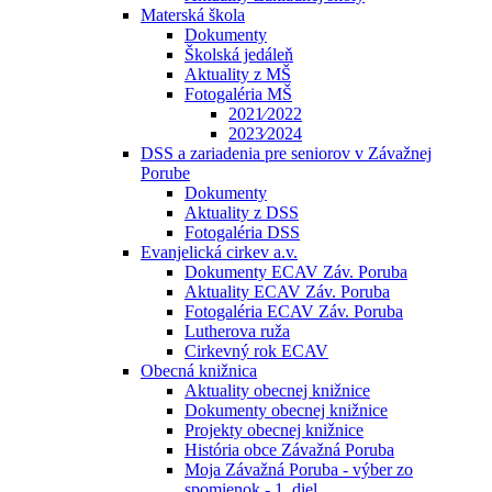
Materská škola
Dokumenty
Školská jedáleň
Aktuality z MŠ
Fotogaléria MŠ
2021⁄2022
2023⁄2024
DSS a zariadenia pre seniorov v Závažnej
Porube
Dokumenty
Aktuality z DSS
Fotogaléria DSS
Evanjelická cirkev a.v.
Dokumenty ECAV Záv. Poruba
Aktuality ECAV Záv. Poruba
Fotogaléria ECAV Záv. Poruba
Lutherova ruža
Cirkevný rok ECAV
Obecná knižnica
Aktuality obecnej knižnice
Dokumenty obecnej knižnice
Projekty obecnej knižnice
História obce Závažná Poruba
Moja Závažná Poruba - výber zo
spomienok - 1. diel