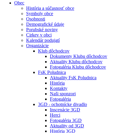
Obec
História a súčasnosť obce
Symboly obce
Osobnosti
Demografické údaje
Porubské noviny
Cirkev v obci
Kalendár podujatí
Organizácie
Klub dôchodcov
Dokumenty Klubu dôchodcov
Aktuality Klubu dôchodcov
Fotogaléria Klubu dôchodcov
FsK Poludnica
Aktuality FsK Poludnica
História
Kontakty
Naši sponzori
Fotogaléria
3GD - ochotnícke divadlo
Inscenácie 3GD
Herci
Fotogaléria 3GD
Aktuality od 3GD
História 3GD