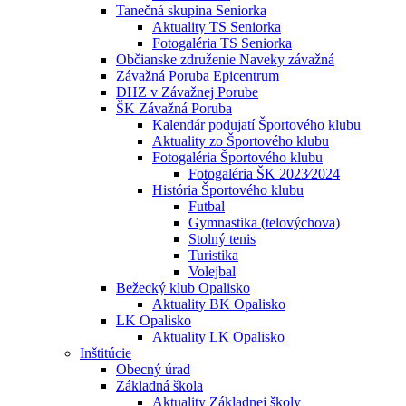
Tanečná skupina Seniorka
Aktuality TS Seniorka
Fotogaléria TS Seniorka
Občianske združenie Naveky závažná
Závažná Poruba Epicentrum
DHZ v Závažnej Porube
ŠK Závažná Poruba
Kalendár podujatí Športového klubu
Aktuality zo Športového klubu
Fotogaléria Športového klubu
Fotogaléria ŠK 2023⁄2024
História Športového klubu
Futbal
Gymnastika (telovýchova)
Stolný tenis
Turistika
Volejbal
Bežecký klub Opalisko
Aktuality BK Opalisko
LK Opalisko
Aktuality LK Opalisko
Inštitúcie
Obecný úrad
Základná škola
Aktuality Základnej školy