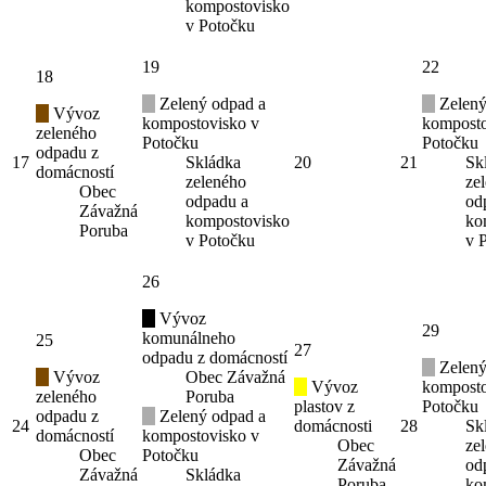
kompostovisko
v Potočku
19
22
18
Zelený odpad a
Zelený
Vývoz
kompostovisko v
komposto
zeleného
Potočku
Potočku
odpadu z
17
Skládka
20
21
Sk
domácností
zeleného
ze
Obec
odpadu a
od
Závažná
kompostovisko
ko
Poruba
v Potočku
v 
26
Vývoz
29
komunálneho
25
27
odpadu z domácností
Zelený
Vývoz
Obec Závažná
Vývoz
komposto
zeleného
Poruba
plastov z
Potočku
odpadu z
Zelený odpad a
24
domácnosti
28
Sk
domácností
kompostovisko v
Obec
ze
Obec
Potočku
Závažná
od
Závažná
Skládka
Poruba
ko