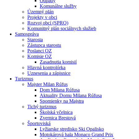
Odpady
Komunálne služby
Územný plán
Projekty v obci
Rozvoj obcí (SPRO)
Komunitný plán sociálnych služieb
Samospráva
Starosta
Zástupca starostu
Poslanci OZ
Komisie OZ
Zasadnutia komisií
Hlavná kontrolórka
Uznesenia a zápisnice
Turizmus
Majster Milan Rúfus
Dom Milana Rúfusa
Aktuality Domu Milana Rúfusa
Spomienky na Majstra
Tichý turizmus
Školská včelnica
Zvernica Brestová
Športoviská
Lyžiarske stredisko Ski Opalisko
Motokárová hala Monaco Grand Prix