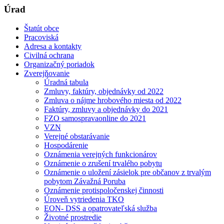
Úrad
Štatút obce
Pracoviská
Adresa a kontakty
Civilná ochrana
Organizačný poriadok
Zverejňovanie
Úradná tabula
Zmluvy, faktúry, objednávky od 2022
Zmluva o nájme hrobového miesta od 2022
Faktúry, zmluvy a objednávky do 2021
FZO samospravaonline do 2021
VZN
Verejné obstarávanie
Hospodárenie
Oznámenia verejných funkcionárov
Oznámenie o zrušení trvalého pobytu
Oznámenie o uložení zásielok pre občanov z trvalým
pobytom Závažná Poruba
Oznámenie protispoločenskej činnosti
Úroveň vytriedenia TKO
EON- DSS a opatrovateľská služba
Životné prostredie