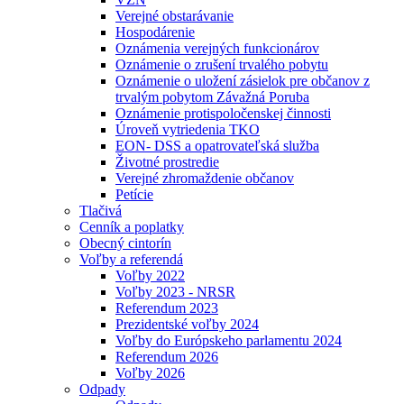
Verejné obstarávanie
Hospodárenie
Oznámenia verejných funkcionárov
Oznámenie o zrušení trvalého pobytu
Oznámenie o uložení zásielok pre občanov z
trvalým pobytom Závažná Poruba
Oznámenie protispoločenskej činnosti
Úroveň vytriedenia TKO
EON- DSS a opatrovateľská služba
Životné prostredie
Verejné zhromaždenie občanov
Petície
Tlačivá
Cenník a poplatky
Obecný cintorín
Voľby a referendá
Voľby 2022
Voľby 2023 - NRSR
Referendum 2023
Prezidentské voľby 2024
Voľby do Európskeho parlamentu 2024
Referendum 2026
Voľby 2026
Odpady