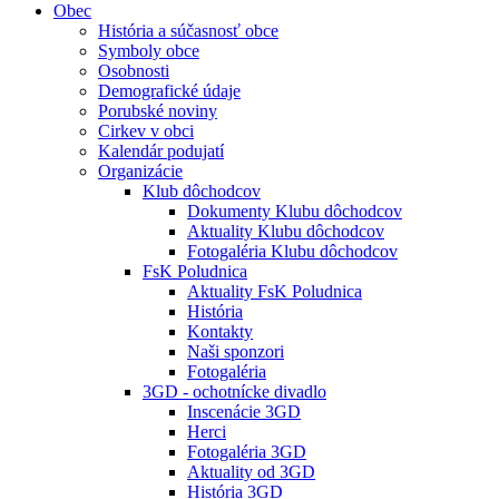
Obec
História a súčasnosť obce
Symboly obce
Osobnosti
Demografické údaje
Porubské noviny
Cirkev v obci
Kalendár podujatí
Organizácie
Klub dôchodcov
Dokumenty Klubu dôchodcov
Aktuality Klubu dôchodcov
Fotogaléria Klubu dôchodcov
FsK Poludnica
Aktuality FsK Poludnica
História
Kontakty
Naši sponzori
Fotogaléria
3GD - ochotnícke divadlo
Inscenácie 3GD
Herci
Fotogaléria 3GD
Aktuality od 3GD
História 3GD