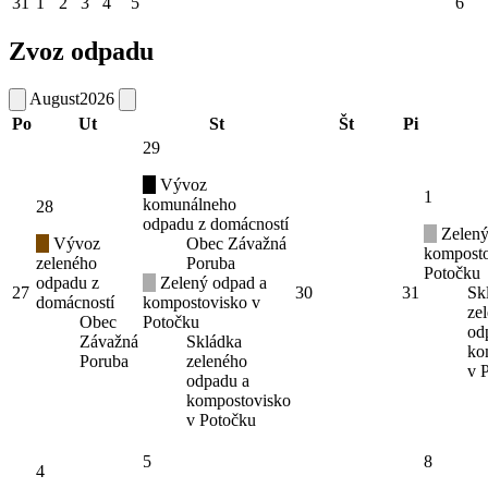
31
1
2
3
4
5
6
Zvoz odpadu
August
2026
Po
Ut
St
Št
Pi
29
Vývoz
1
komunálneho
28
odpadu z domácností
Zelený
Vývoz
Obec Závažná
komposto
zeleného
Poruba
Potočku
odpadu z
Zelený odpad a
27
30
31
Sk
domácností
kompostovisko v
ze
Obec
Potočku
od
Závažná
Skládka
ko
Poruba
zeleného
v 
odpadu a
kompostovisko
v Potočku
5
8
4