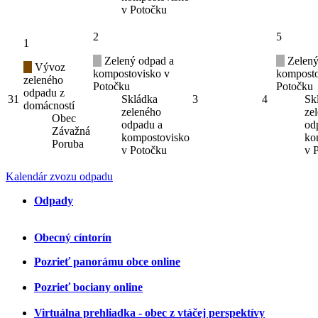
v Potočku
2
5
1
Zelený odpad a
Zelený
Vývoz
kompostovisko v
komposto
zeleného
Potočku
Potočku
odpadu z
31
Skládka
3
4
Sk
domácností
zeleného
ze
Obec
odpadu a
od
Závažná
kompostovisko
ko
Poruba
v Potočku
v 
Kalendár zvozu odpadu
Odpady
Obecný cíntorín
Pozrieť panorámu obce online
Pozrieť bociany online
Virtuálna prehliadka - obec z vtáčej perspektívy