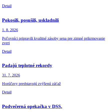
Detail
Pokosili, posušili, uskladnili
1. 8.
2026
Poľovníci pripravili kvalitné zásoby sena pre zimné prikrmovanie
zveri
Detail
Padajú teplotné rekordy
31. 7.
2026
Horúčavy predstavujú zvýšenú záťaž
Detail
Podvečerná opekačka v DSS.