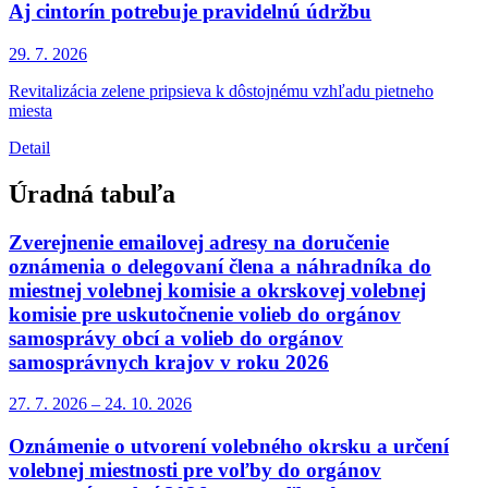
Aj cintorín potrebuje pravidelnú údržbu
29. 7.
2026
Revitalizácia zelene pripsieva k dôstojnému vzhľadu pietneho
miesta
Detail
Úradná tabuľa
Zverejnenie emailovej adresy na doručenie
oznámenia o delegovaní člena a náhradníka do
miestnej volebnej komisie a okrskovej volebnej
komisie pre uskutočnenie volieb do orgánov
samosprávy obcí a volieb do orgánov
samosprávnych krajov v roku 2026
27. 7.
2026
–
24. 10.
2026
Oznámenie o utvorení volebného okrsku a určení
volebnej miestnosti pre voľby do orgánov