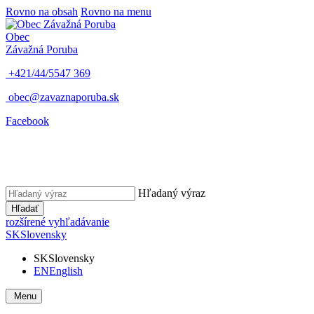
Rovno na obsah
Rovno na menu
Obec
Závažná Poruba
+421/44/5547 369
obec@zavaznaporuba.sk
Facebook
Hľadaný výraz
Hľadať
rozšírené vyhľadávanie
SK
Slovensky
SK
Slovensky
EN
English
Menu