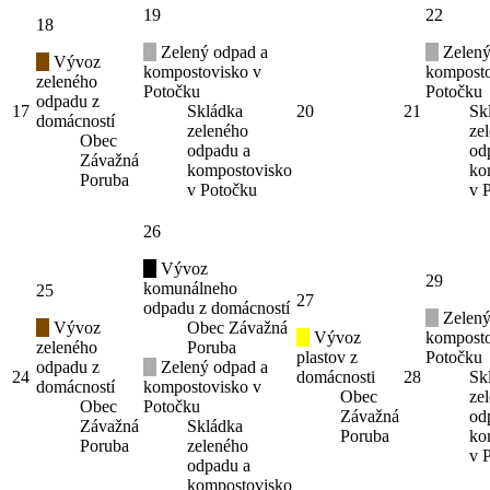
19
22
18
Zelený odpad a
Zelený
Vývoz
kompostovisko v
komposto
zeleného
Potočku
Potočku
odpadu z
17
Skládka
20
21
Sk
domácností
zeleného
ze
Obec
odpadu a
od
Závažná
kompostovisko
ko
Poruba
v Potočku
v 
26
Vývoz
29
komunálneho
25
27
odpadu z domácností
Zelený
Vývoz
Obec Závažná
Vývoz
komposto
zeleného
Poruba
plastov z
Potočku
odpadu z
Zelený odpad a
24
domácnosti
28
Sk
domácností
kompostovisko v
Obec
ze
Obec
Potočku
Závažná
od
Závažná
Skládka
Poruba
ko
Poruba
zeleného
v 
odpadu a
kompostovisko