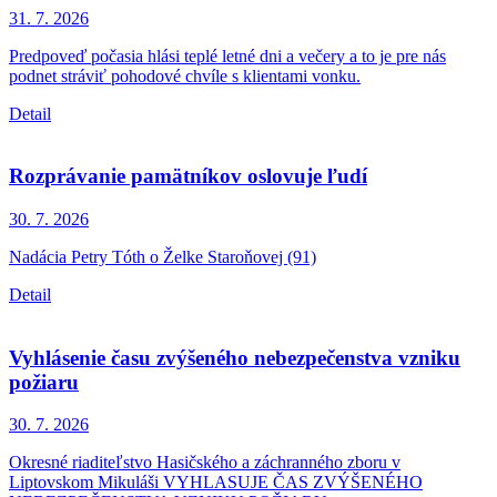
31. 7.
2026
Predpoveď počasia hlási teplé letné dni a večery a to je pre nás
podnet stráviť pohodové chvíle s klientami vonku.
Detail
Rozprávanie pamätníkov oslovuje ľudí
30. 7.
2026
Nadácia Petry Tóth o Želke Staroňovej (91)
Detail
Vyhlásenie času zvýšeného nebezpečenstva vzniku
požiaru
30. 7.
2026
Okresné riaditeľstvo Hasičského a záchranného zboru v
Liptovskom Mikuláši VYHLASUJE ČAS ZVÝŠENÉHO