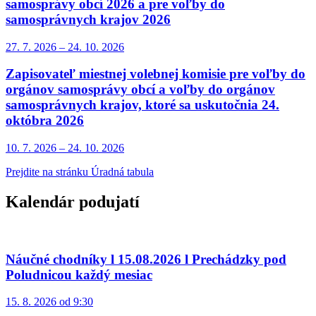
samosprávy obcí 2026 a pre voľby do
samosprávnych krajov 2026
27. 7.
2026
–
24. 10.
2026
Zapisovateľ miestnej volebnej komisie pre voľby do
orgánov samosprávy obcí a voľby do orgánov
samosprávnych krajov, ktoré sa uskutočnia 24.
októbra 2026
10. 7.
2026
–
24. 10.
2026
Prejdite na stránku Úradná tabula
Kalendár podujatí
Náučné chodníky l 15.08.2026 l Prechádzky pod
Poludnicou každý mesiac
15. 8. 2026 od 9:30