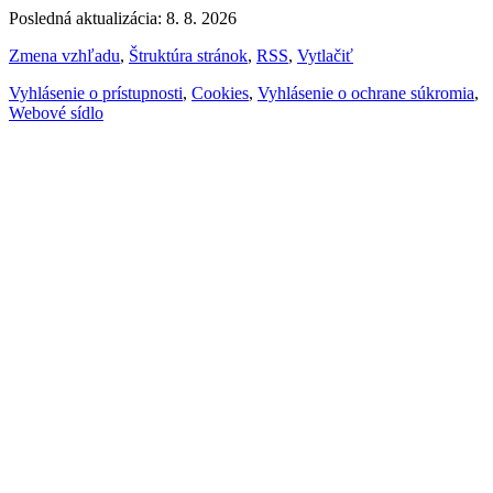
Posledná aktualizácia: 8. 8. 2026
Zmena vzhľadu
,
Štruktúra stránok
,
RSS
,
Vytlačiť
Vyhlásenie o prístupnosti
,
Cookies
,
Vyhlásenie o ochrane súkromia
,
Webové sídlo