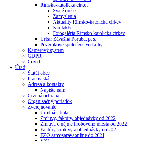
Rímsko-katolícka cirkev
Sväté omše
Zamyslenia
Aktuality Rímsko-katolícka cirkev
Kontakty
Fotogaléria Rímsko-katolícka cirkev
Urbár Závažná Poruba, p. s.
Pozemkové spoločenstvo Luhy
Kamerový systém
GDPR
Covid
Úrad
Štatút obce
Pracoviská
Adresa a kontakty
Napíšte nám
Civilná ochrana
Organizačný poriadok
Zverejňovanie
Úradná tabula
Zmluvy, faktúry, objednávky od 2022
Zmluva o nájme hrobového miesta od 2022
Faktúry, zmluvy a objednávky do 2021
FZO samospravaonline do 2021
VZN