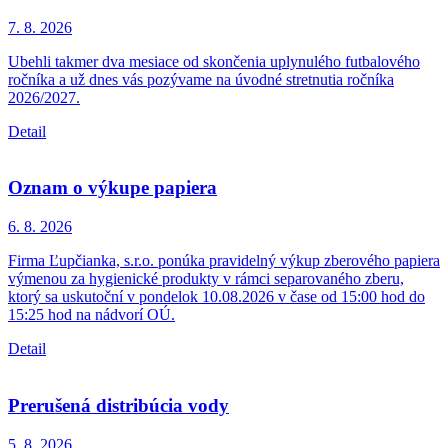
7. 8.
2026
Ubehli takmer dva mesiace od skončenia uplynulého futbalového
ročníka a už dnes vás pozývame na úvodné stretnutia ročníka
2026/2027.
Detail
Oznam o výkupe papiera
6. 8.
2026
Firma Ľupčianka, s.r.o. ponúka pravidelný výkup zberového papiera
výmenou za hygienické produkty v rámci separovaného zberu,
ktorý sa uskutoční v pondelok 10.08.2026 v čase od 15:00 hod do
15:25 hod na nádvorí OÚ.
Detail
Prerušená distribúcia vody
5. 8.
2026