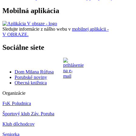
Mobilná aplikácia
Sledujte informácie z nášho webu v
mobilnej aplikácii -
V OBRAZE.
Sociálne siete
Dom Milana Rúfusa
Porubské noviny
Obecná knižnica
Organizácie
FsK Poludnica
Športový klub Záv. Poruba
Klub dôchodcov
Seniorka