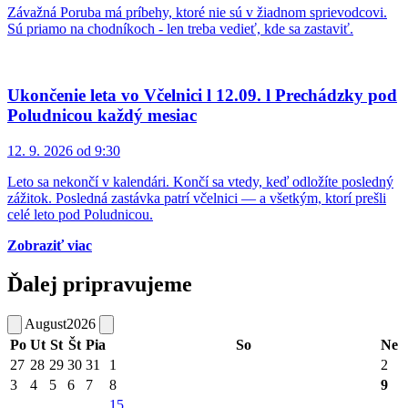
Závažná Poruba má príbehy, ktoré nie sú v žiadnom sprievodcovi.
Sú priamo na chodníkoch - len treba vedieť, kde sa zastaviť.
Ukončenie leta vo Včelnici l 12.09. l Prechádzky pod
Poludnicou každý mesiac
12. 9. 2026 od 9:30
Leto sa nekončí v kalendári. Končí sa vtedy, keď odložíte posledný
zážitok. Posledná zastávka patrí včelnici — a všetkým, ktorí prešli
celé leto pod Poludnicou.
Zobraziť viac
Ďalej pripravujeme
August
2026
Po
Ut
St
Št
Pia
So
Ne
27
28
29
30
31
1
2
3
4
5
6
7
8
9
15