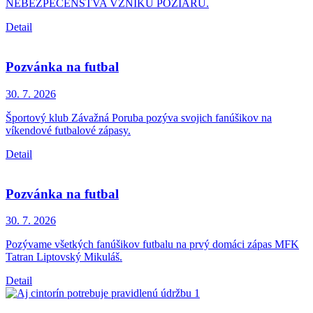
NEBEZPEČENSTVA VZNIKU POŽIARU.
Detail
Pozvánka na futbal
30. 7.
2026
Športový klub Závažná Poruba pozýva svojich fanúšikov na
víkendové futbalové zápasy.
Detail
Pozvánka na futbal
30. 7.
2026
Pozývame všetkých fanúšikov futbalu na prvý domáci zápas MFK
Tatran Liptovský Mikuláš.
Detail