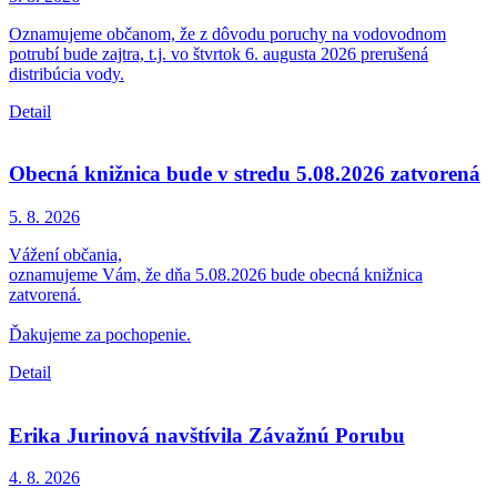
Oznamujeme občanom, že z dôvodu poruchy na vodovodnom
potrubí bude zajtra, t.j. vo štvrtok 6. augusta 2026 prerušená
distribúcia vody.
Detail
Obecná knižnica bude v stredu 5.08.2026 zatvorená
5. 8.
2026
Vážení občania,
oznamujeme Vám, že dňa 5.08.2026 bude obecná knižnica
zatvorená.
Ďakujeme za pochopenie.
Detail
Erika Jurinová navštívila Závažnú Porubu
4. 8.
2026