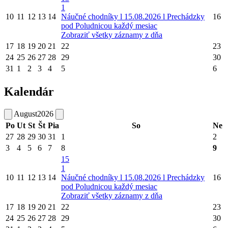
1
10
11
12
13
14
Náučné chodníky l 15.08.2026 l Prechádzky
16
pod Poludnicou každý mesiac
Zobraziť všetky záznamy z dňa
17
18
19
20
21
22
23
24
25
26
27
28
29
30
31
1
2
3
4
5
6
Kalendár
August
2026
Po
Ut
St
Št
Pia
So
Ne
27
28
29
30
31
1
2
3
4
5
6
7
8
9
15
1
10
11
12
13
14
Náučné chodníky l 15.08.2026 l Prechádzky
16
pod Poludnicou každý mesiac
Zobraziť všetky záznamy z dňa
17
18
19
20
21
22
23
24
25
26
27
28
29
30