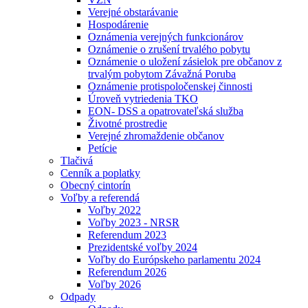
Verejné obstarávanie
Hospodárenie
Oznámenia verejných funkcionárov
Oznámenie o zrušení trvalého pobytu
Oznámenie o uložení zásielok pre občanov z
trvalým pobytom Závažná Poruba
Oznámenie protispoločenskej činnosti
Úroveň vytriedenia TKO
EON- DSS a opatrovateľská služba
Životné prostredie
Verejné zhromaždenie občanov
Petície
Tlačivá
Cenník a poplatky
Obecný cintorín
Voľby a referendá
Voľby 2022
Voľby 2023 - NRSR
Referendum 2023
Prezidentské voľby 2024
Voľby do Európskeho parlamentu 2024
Referendum 2026
Voľby 2026
Odpady