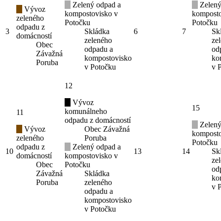
Zelený odpad a
Zelený
Vývoz
kompostovisko v
komposto
zeleného
Potočku
Potočku
odpadu z
3
Skládka
6
7
Sk
domácností
zeleného
ze
Obec
odpadu a
od
Závažná
kompostovisko
ko
Poruba
v Potočku
v 
12
Vývoz
15
komunálneho
11
odpadu z domácností
Zelený
Vývoz
Obec Závažná
komposto
zeleného
Poruba
Potočku
odpadu z
Zelený odpad a
10
13
14
Sk
domácností
kompostovisko v
ze
Obec
Potočku
od
Závažná
Skládka
ko
Poruba
zeleného
v 
odpadu a
kompostovisko
v Potočku