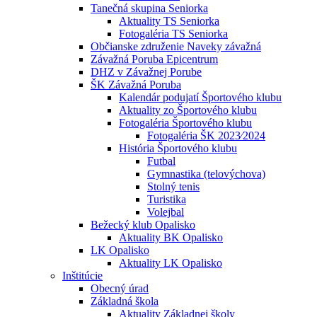
Tanečná skupina Seniorka
Aktuality TS Seniorka
Fotogaléria TS Seniorka
Občianske združenie Naveky závažná
Závažná Poruba Epicentrum
DHZ v Závažnej Porube
ŠK Závažná Poruba
Kalendár podujatí Športového klubu
Aktuality zo Športového klubu
Fotogaléria Športového klubu
Fotogaléria ŠK 2023⁄2024
História Športového klubu
Futbal
Gymnastika (telovýchova)
Stolný tenis
Turistika
Volejbal
Bežecký klub Opalisko
Aktuality BK Opalisko
LK Opalisko
Aktuality LK Opalisko
Inštitúcie
Obecný úrad
Základná škola
Aktuality Základnej školy