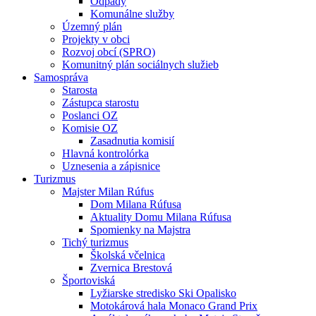
Odpady
Komunálne služby
Územný plán
Projekty v obci
Rozvoj obcí (SPRO)
Komunitný plán sociálnych služieb
Samospráva
Starosta
Zástupca starostu
Poslanci OZ
Komisie OZ
Zasadnutia komisií
Hlavná kontrolórka
Uznesenia a zápisnice
Turizmus
Majster Milan Rúfus
Dom Milana Rúfusa
Aktuality Domu Milana Rúfusa
Spomienky na Majstra
Tichý turizmus
Školská včelnica
Zvernica Brestová
Športoviská
Lyžiarske stredisko Ski Opalisko
Motokárová hala Monaco Grand Prix