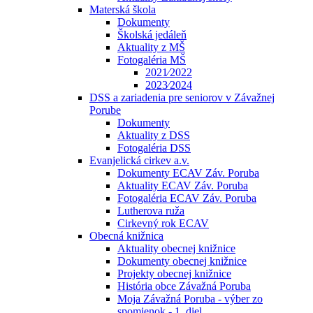
Materská škola
Dokumenty
Školská jedáleň
Aktuality z MŠ
Fotogaléria MŠ
2021⁄2022
2023⁄2024
DSS a zariadenia pre seniorov v Závažnej
Porube
Dokumenty
Aktuality z DSS
Fotogaléria DSS
Evanjelická cirkev a.v.
Dokumenty ECAV Záv. Poruba
Aktuality ECAV Záv. Poruba
Fotogaléria ECAV Záv. Poruba
Lutherova ruža
Cirkevný rok ECAV
Obecná knižnica
Aktuality obecnej knižnice
Dokumenty obecnej knižnice
Projekty obecnej knižnice
História obce Závažná Poruba
Moja Závažná Poruba - výber zo
spomienok - 1. diel