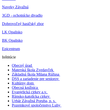
Naveky Závažná
3GD - ochotnícke divadlo
Dobrovoľný hasičský zbor
LK Opalisko
BK Opalisko
Epicentrum
Inštitúcie
Obecný úrad
Materská škola Zvedavček
Základná škola Milana Rúfusa
DSS a zariadenie pre seniorov
Kultúrny dom
Obecná knižnica
Evanjelická cirkev a.v.
Rímsko-katolícka cirkev
Urbár Závažná Poruba, p. s.
Pozemkové spoločenstvo Luhy