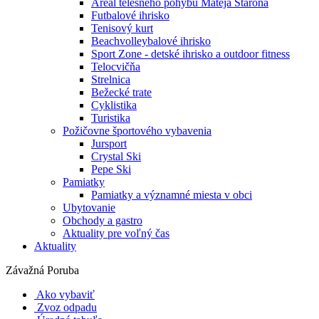
Areál telesného pohybu Mateja Staroňa
Futbalové ihrisko
Tenisový kurt
Beachvolleybalové ihrisko
Sport Zone - detské ihrisko a outdoor fitness
Telocvičňa
Strelnica
Bežecké trate
Cyklistika
Turistika
Požičovne športového vybavenia
Jursport
Crystal Ski
Pepe Ski
Pamiatky
Pamiatky a významné miesta v obci
Ubytovanie
Obchody a gastro
Aktuality pre voľný čas
Aktuality
Závažná Poruba
Ako vybaviť
Zvoz odpadu