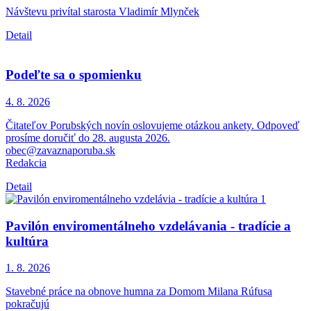
Návštevu privítal starosta Vladimír Mlynček
Detail
Podeľte sa o spomienku
4. 8.
2026
Čitateľov Porubských novín oslovujeme otázkou ankety. Odpoveď
prosíme doručiť do 28. augusta 2026.
obec@zavaznaporuba.sk
Redakcia
Detail
Pavilón enviromentálneho vzdelávania - tradície a
kultúra
1. 8.
2026
Stavebné práce na obnove humna za Domom Milana Rúfusa
pokračujú