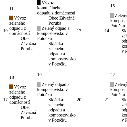
Vývoz
15
komunálneho
11
odpadu z domácností
Zelený
Vývoz
Obec Závažná
komposto
zeleného
Poruba
Potočku
odpadu z
Zelený odpad a
10
13
14
Sk
domácností
kompostovisko v
ze
Obec
Potočku
od
Závažná
Skládka
ko
Poruba
zeleného
v 
odpadu a
kompostovisko
v Potočku
19
22
18
Zelený odpad a
Zelený
Vývoz
kompostovisko v
komposto
zeleného
Potočku
Potočku
odpadu z
17
Skládka
20
21
Sk
domácností
zeleného
ze
Obec
odpadu a
od
Závažná
kompostovisko
ko
Poruba
v Potočku
v 