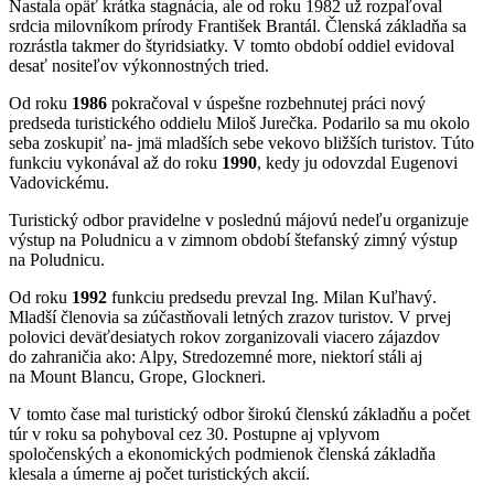
Nastala opäť krátka stagnácia, ale od roku 1982 už rozpaľoval
srdcia milovníkom prírody František Brantál. Členská základňa sa
rozrástla takmer do štyridsiatky. V tomto období oddiel evidoval
desať nositeľov výkonnostných tried.
Od roku
1986
pokračoval v úspešne rozbehnutej práci nový
predseda turistického oddielu Miloš Jurečka. Podarilo sa mu okolo
seba zoskupiť na- jmä mladších sebe vekovo bližších turistov. Túto
funkciu vykonával až do roku
1990
, kedy ju odovzdal Eugenovi
Vadovickému.
Turistický odbor pravidelne v poslednú májovú nedeľu organizuje
výstup na Poludnicu a v zimnom období štefanský zimný výstup
na Poludnicu.
Od roku
1992
funkciu predsedu prevzal Ing. Milan Kuľhavý.
Mladší členovia sa zúčastňovali letných zrazov turistov. V prvej
polovici deväťdesiatych rokov zorganizovali viacero zájazdov
do zahraničia ako: Alpy, Stredozemné more, niektorí stáli aj
na Mount Blancu, Grope, Glockneri.
V tomto čase mal turistický odbor širokú členskú základňu a počet
túr v roku sa pohyboval cez 30. Postupne aj vplyvom
spoločenských a ekonomických podmienok členská základňa
klesala a úmerne aj počet turistických akcií.