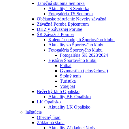
Tanečná skupina Seniorka
Aktuality TS Seniorka
Fotogaléria TS Seniorka
Občianske združenie Naveky závažná
Závažná Poruba Epicentrum
DHZ v Závažnej Porube
ŠK Závažná Poruba
Kalendár podujatí Športového klubu
Aktuality zo Športového klubu
Fotogaléria Športového klubu
Fotogaléria ŠK 2023⁄2024
História Športového klubu
Futbal
Gymnastika (telovýchova)
Stolný tenis
Turistika
Volejbal
Bežecký klub Opalisko
Aktuality BK Opalisko
LK Opalisko
Aktuality LK Opalisko
Inštitúcie
Obecný úrad
Základná škola
Aktuality Základnej školy