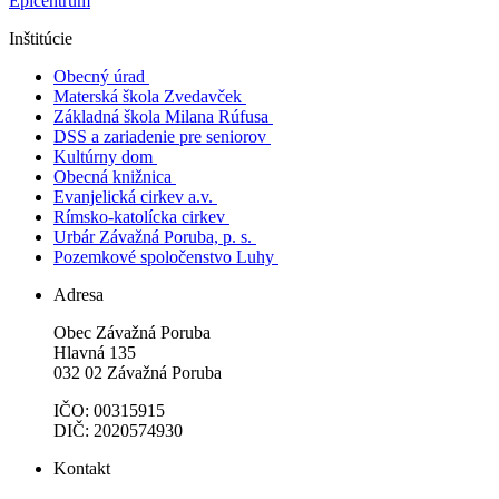
Epicentrum
Inštitúcie
Obecný úrad
Materská škola Zvedavček
Základná škola Milana Rúfusa
DSS a zariadenie pre seniorov
Kultúrny dom
Obecná knižnica
Evanjelická cirkev a.v.
Rímsko-katolícka cirkev
Urbár Závažná Poruba, p. s.
Pozemkové spoločenstvo Luhy
Adresa
Obec Závažná Poruba
Hlavná 135
032 02 Závažná Poruba
IČO: 00315915
DIČ: 2020574930
Kontakt