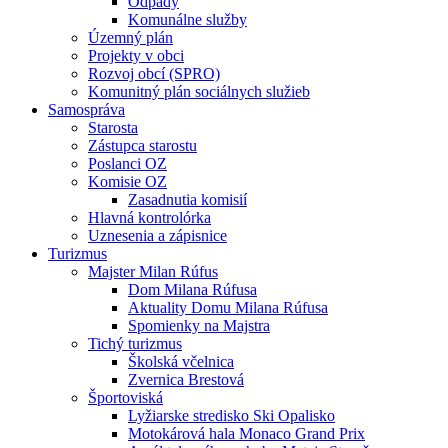
Odpady
Komunálne služby
Územný plán
Projekty v obci
Rozvoj obcí (SPRO)
Komunitný plán sociálnych služieb
Samospráva
Starosta
Zástupca starostu
Poslanci OZ
Komisie OZ
Zasadnutia komisií
Hlavná kontrolórka
Uznesenia a zápisnice
Turizmus
Majster Milan Rúfus
Dom Milana Rúfusa
Aktuality Domu Milana Rúfusa
Spomienky na Majstra
Tichý turizmus
Školská včelnica
Zvernica Brestová
Športoviská
Lyžiarske stredisko Ski Opalisko
Motokárová hala Monaco Grand Prix