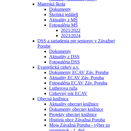
Materská škola
Dokumenty
Školská jedáleň
Aktuality z MŠ
Fotogaléria MŠ
2021⁄2022
2023⁄2024
DSS a zariadenia pre seniorov v Závažnej
Porube
Dokumenty
Aktuality z DSS
Fotogaléria DSS
Evanjelická cirkev a.v.
Dokumenty ECAV Záv. Poruba
Aktuality ECAV Záv. Poruba
Fotogaléria ECAV Záv. Poruba
Lutherova ruža
Cirkevný rok ECAV
Obecná knižnica
Aktuality obecnej knižnice
Dokumenty obecnej knižnice
Projekty obecnej knižnice
História obce Závažná Poruba
Moja Závažná Poruba - výber zo
spomienok - 1. diel