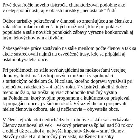
Prvé desaťročie nového tisícročia charakterizoval podobne ako
v celej spoločnosti, aj v oblasti turistiky „nedostatok“ ľudí.
Odbor turistiky pokračoval v činnosti so zmenšujúcou sa členskou
základňou mladí mali veľa iných možností, ktoré pri poklese
populácie a stále novších ponukách zábavy výrazne konkurovali aj
iným telovýchovným aktivitám.
Zabezpečenie práce zostávalo na stále menšom počte členov a tak sa
akcie sústreďovali najmä na osvedčené trasy, kde sa pripájali aj
ostatní obyvatelia obce.
Pri problémoch so stále scvrkávajúcimi sa možnosťami verejnej
dopravy, turisti našli zdroj nových možností v spolupráci
s turistickým oddielom St. Nicolaus, ktorého dopravu využívali pri
spoločných akciách 3 – 4 krát v roku. 7 vlastných akcií si dobré
meno udržalo, ba trošku aj viac zhodnotilo tradičný výstup
na Poludnicu, ktorý svojim programom a kultúrnosťou prispieval
k propagácii obce aj v širšom okolí. Výrazný dielom prispievali
nielen členovia odboru, ale aj nečlenovia – obyvatelia obce.
V členskej základni nedochádzalo k obnove – skôr sa scvrkávala.
Členov zastihoval už vek – vekový priemer sa šplhal nad 50 rokov
a oddiel už zasiahol aj najvyšší imperatív života – smrť členov.
Navždy odišiel aj dlhoročný predseda, nadšenec turistiky