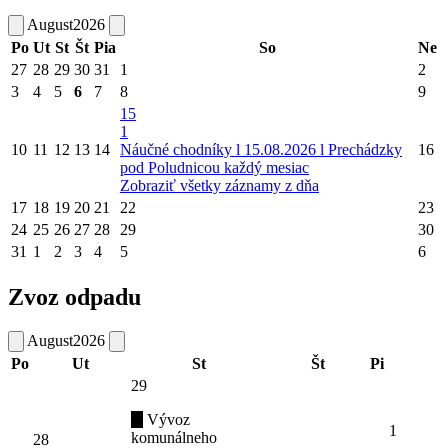
August
2026
Po
Ut
St
Št
Pia
So
Ne
27
28
29
30
31
1
2
3
4
5
6
7
8
9
15
1
10
11
12
13
14
Náučné chodníky l 15.08.2026 l Prechádzky
16
pod Poludnicou každý mesiac
Zobraziť všetky záznamy z dňa
17
18
19
20
21
22
23
24
25
26
27
28
29
30
31
1
2
3
4
5
6
Zvoz odpadu
August
2026
Po
Ut
St
Št
Pi
29
Vývoz
1
komunálneho
28