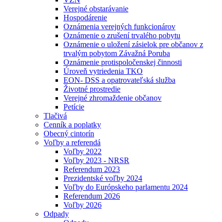
Verejné obstarávanie
Hospodárenie
Oznámenia verejných funkcionárov
Oznámenie o zrušení trvalého pobytu
Oznámenie o uložení zásielok pre občanov z
trvalým pobytom Závažná Poruba
Oznámenie protispoločenskej činnosti
Úroveň vytriedenia TKO
EON- DSS a opatrovateľská služba
Životné prostredie
Verejné zhromaždenie občanov
Petície
Tlačivá
Cenník a poplatky
Obecný cintorín
Voľby a referendá
Voľby 2022
Voľby 2023 - NRSR
Referendum 2023
Prezidentské voľby 2024
Voľby do Európskeho parlamentu 2024
Referendum 2026
Voľby 2026
Odpady