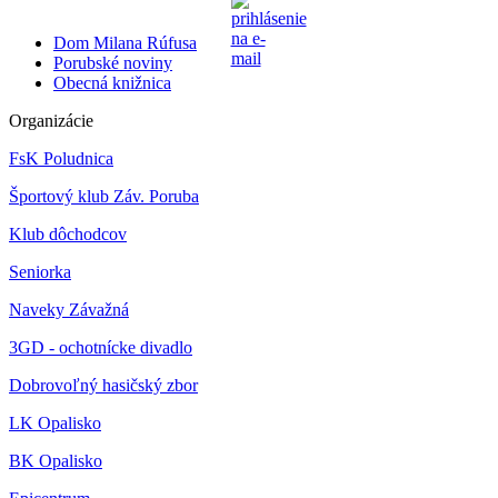
Dom Milana Rúfusa
Porubské noviny
Obecná knižnica
Organizácie
FsK Poludnica
Športový klub Záv. Poruba
Klub dôchodcov
Seniorka
Naveky Závažná
3GD - ochotnícke divadlo
Dobrovoľný hasičský zbor
LK Opalisko
BK Opalisko