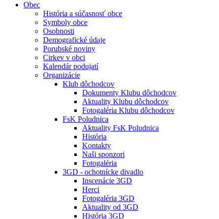
Obec
História a súčasnosť obce
Symboly obce
Osobnosti
Demografické údaje
Porubské noviny
Cirkev v obci
Kalendár podujatí
Organizácie
Klub dôchodcov
Dokumenty Klubu dôchodcov
Aktuality Klubu dôchodcov
Fotogaléria Klubu dôchodcov
FsK Poludnica
Aktuality FsK Poludnica
História
Kontakty
Naši sponzori
Fotogaléria
3GD - ochotnícke divadlo
Inscenácie 3GD
Herci
Fotogaléria 3GD
Aktuality od 3GD
História 3GD