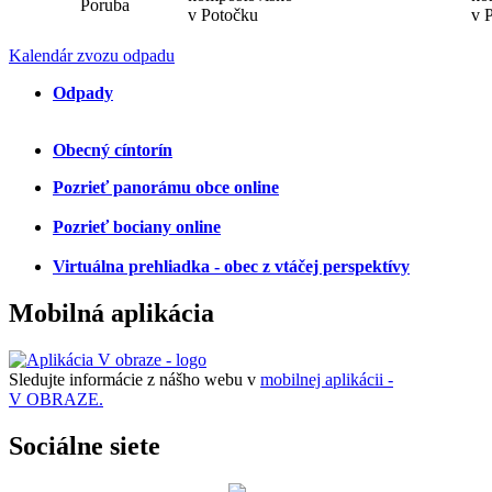
Poruba
v Potočku
v 
Kalendár zvozu odpadu
Odpady
Obecný cíntorín
Pozrieť panorámu obce online
Pozrieť bociany online
Virtuálna prehliadka - obec z vtáčej perspektívy
Mobilná aplikácia
Sledujte informácie z nášho webu v
mobilnej aplikácii -
V OBRAZE.
Sociálne siete