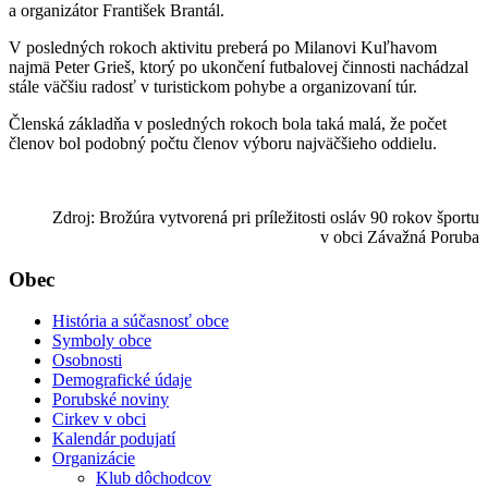
a organizátor František Brantál.
V posledných rokoch aktivitu preberá po Milanovi Kuľhavom
najmä Peter Grieš, ktorý po ukončení futbalovej činnosti nachádzal
stále väčšiu radosť v turistickom pohybe a organizovaní túr.
Členská základňa v posledných rokoch bola taká malá, že počet
členov bol podobný počtu členov výboru najväčšieho oddielu.
Zdroj: Brožúra vytvorená pri príležitosti osláv 90 rokov športu
v obci Závažná Poruba
Obec
História a súčasnosť obce
Symboly obce
Osobnosti
Demografické údaje
Porubské noviny
Cirkev v obci
Kalendár podujatí
Organizácie
Klub dôchodcov