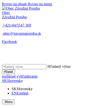
Rovno na obsah
Rovno na menu
Obec
Závažná Poruba
+421/44/5547 369
obec@zavaznaporuba.sk
Facebook
Hľadaný výraz
Hľadať
rozšírené vyhľadávanie
SK
Slovensky
SK
Slovensky
EN
English
Menu