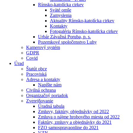
Rímsko-katolícka cirkev
Sväté omše
Zamyslenia
Aktuality Rímsko-katolícka cirkev
Kontakty
Fotogaléria Rímsko-katolícka cirkev
Urbár Závažná Poruba, p. s.
Pozemkové spoločenstvo Luhy
Kamerový systém
GDPR
Covid
Úrad
Štatút obce
Pracoviská
Adresa a kontakty
Napíšte nám
Civilná ochrana
Organizačný poriadok
Zverejňovanie
Úradná tabula
Zmluvy, faktúry, objednávky od 2022
Zmluva o nájme hrobového miesta od 2022
Faktúry, zmluvy a objednávky do 2021
FZO samospravaonline do 2021
VZN