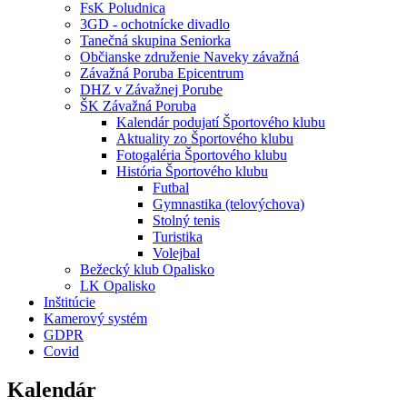
FsK Poludnica
3GD - ochotnícke divadlo
Tanečná skupina Seniorka
Občianske združenie Naveky závažná
Závažná Poruba Epicentrum
DHZ v Závažnej Porube
ŠK Závažná Poruba
Kalendár podujatí Športového klubu
Aktuality zo Športového klubu
Fotogaléria Športového klubu
História Športového klubu
Futbal
Gymnastika (telovýchova)
Stolný tenis
Turistika
Volejbal
Bežecký klub Opalisko
LK Opalisko
Inštitúcie
Kamerový systém
GDPR
Covid
Kalendár