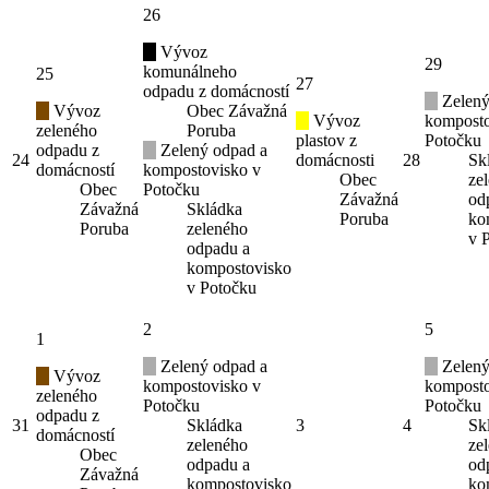
26
Vývoz
29
komunálneho
25
27
odpadu z domácností
Zelený
Vývoz
Obec Závažná
Vývoz
komposto
zeleného
Poruba
plastov z
Potočku
odpadu z
Zelený odpad a
24
domácnosti
28
Sk
domácností
kompostovisko v
Obec
ze
Obec
Potočku
Závažná
od
Závažná
Skládka
Poruba
ko
Poruba
zeleného
v 
odpadu a
kompostovisko
v Potočku
2
5
1
Zelený odpad a
Zelený
Vývoz
kompostovisko v
komposto
zeleného
Potočku
Potočku
odpadu z
31
Skládka
3
4
Sk
domácností
zeleného
ze
Obec
odpadu a
od
Závažná
kompostovisko
ko