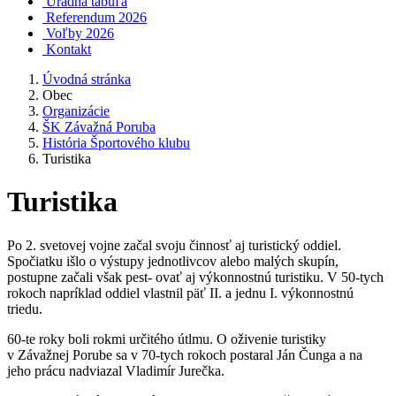
Úradná tabuľa
Referendum 2026
Voľby 2026
Kontakt
Úvodná stránka
Obec
Organizácie
ŠK Závažná Poruba
História Športového klubu
Turistika
Turistika
Po 2. svetovej vojne začal svoju činnosť aj turistický oddiel.
Spočiatku išlo o výstupy jednotlivcov alebo malých skupín,
postupne začali však pest- ovať aj výkonnostnú turistiku. V 50-tych
rokoch napríklad oddiel vlastnil päť II. a jednu I. výkonnostnú
triedu.
60-te roky boli rokmi určitého útlmu. O oživenie turistiky
v Závažnej Porube sa v 70-tych rokoch postaral Ján Čunga a na
jeho prácu nadviazal Vladimír Jurečka.