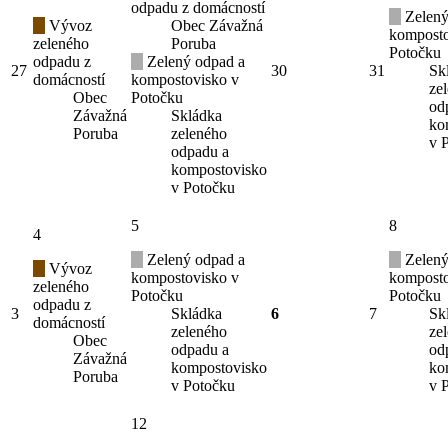
odpadu z domácností
Zelený
Vývoz
Obec Závažná
komposto
zeleného
Poruba
Potočku
odpadu z
Zelený odpad a
27
30
31
Sk
domácností
kompostovisko v
ze
Obec
Potočku
od
Závažná
Skládka
ko
Poruba
zeleného
v 
odpadu a
kompostovisko
v Potočku
5
8
4
Zelený odpad a
Zelený
Vývoz
kompostovisko v
komposto
zeleného
Potočku
Potočku
odpadu z
3
Skládka
6
7
Sk
domácností
zeleného
ze
Obec
odpadu a
od
Závažná
kompostovisko
ko
Poruba
v Potočku
v 
12