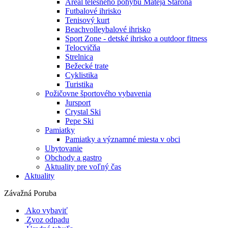
Areál telesného pohybu Mateja Staroňa
Futbalové ihrisko
Tenisový kurt
Beachvolleybalové ihrisko
Sport Zone - detské ihrisko a outdoor fitness
Telocvičňa
Strelnica
Bežecké trate
Cyklistika
Turistika
Požičovne športového vybavenia
Jursport
Crystal Ski
Pepe Ski
Pamiatky
Pamiatky a významné miesta v obci
Ubytovanie
Obchody a gastro
Aktuality pre voľný čas
Aktuality
Závažná Poruba
Ako vybaviť
Zvoz odpadu