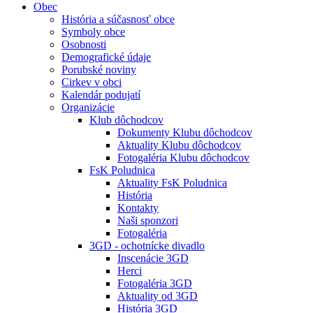
Obec
História a súčasnosť obce
Symboly obce
Osobnosti
Demografické údaje
Porubské noviny
Cirkev v obci
Kalendár podujatí
Organizácie
Klub dôchodcov
Dokumenty Klubu dôchodcov
Aktuality Klubu dôchodcov
Fotogaléria Klubu dôchodcov
FsK Poludnica
Aktuality FsK Poludnica
História
Kontakty
Naši sponzori
Fotogaléria
3GD - ochotnícke divadlo
Inscenácie 3GD
Herci
Fotogaléria 3GD
Aktuality od 3GD
História 3GD