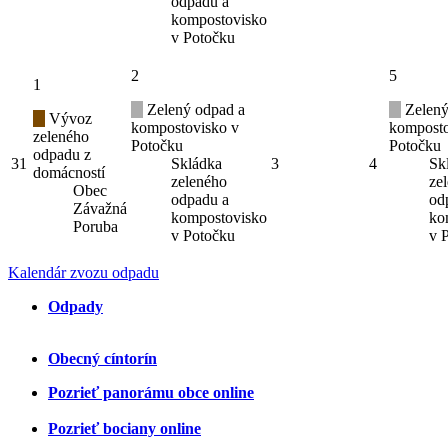
odpadu a
kompostovisko
v Potočku
2
5
1
Zelený odpad a
Zelený
Vývoz
kompostovisko v
komposto
zeleného
Potočku
Potočku
odpadu z
31
Skládka
3
4
Sk
domácností
zeleného
ze
Obec
odpadu a
od
Závažná
kompostovisko
ko
Poruba
v Potočku
v 
Kalendár zvozu odpadu
Odpady
Obecný cíntorín
Pozrieť panorámu obce online
Pozrieť bociany online