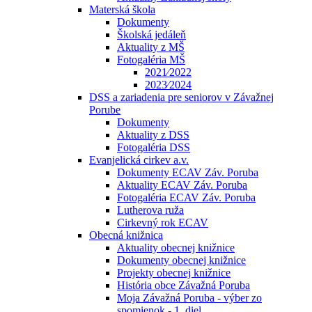
Materská škola
Dokumenty
Školská jedáleň
Aktuality z MŠ
Fotogaléria MŠ
2021⁄2022
2023⁄2024
DSS a zariadenia pre seniorov v Závažnej
Porube
Dokumenty
Aktuality z DSS
Fotogaléria DSS
Evanjelická cirkev a.v.
Dokumenty ECAV Záv. Poruba
Aktuality ECAV Záv. Poruba
Fotogaléria ECAV Záv. Poruba
Lutherova ruža
Cirkevný rok ECAV
Obecná knižnica
Aktuality obecnej knižnice
Dokumenty obecnej knižnice
Projekty obecnej knižnice
História obce Závažná Poruba
Moja Závažná Poruba - výber zo
spomienok - 1. diel