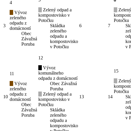
4
Zelený odpad a
Zelený
Vývoz
kompostovisko v
komposto
zeleného
Potočku
Potočku
odpadu z
3
Skládka
6
7
Sk
domácností
zeleného
ze
Obec
odpadu a
od
Závažná
kompostovisko
ko
Poruba
v Potočku
v 
12
Vývoz
15
komunálneho
11
odpadu z domácností
Zelený
Vývoz
Obec Závažná
komposto
zeleného
Poruba
Potočku
odpadu z
Zelený odpad a
10
13
14
Sk
domácností
kompostovisko v
ze
Obec
Potočku
od
Závažná
Skládka
ko
Poruba
zeleného
v 
odpadu a
kompostovisko
v Potočku