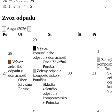
24
25
26
27
28
29
30
31
1
2
3
4
5
6
Zvoz odpadu
August
2026
Po
Ut
St
Št
Pi
29
Vývoz
1
komunálneho
28
odpadu z domácností
Zelený
Vývoz
Obec Závažná
komposto
zeleného
Poruba
Potočku
odpadu z
Zelený odpad a
27
30
31
Sk
domácností
kompostovisko v
ze
Obec
Potočku
od
Závažná
Skládka
ko
Poruba
zeleného
v 
odpadu a
kompostovisko
v Potočku
5
8