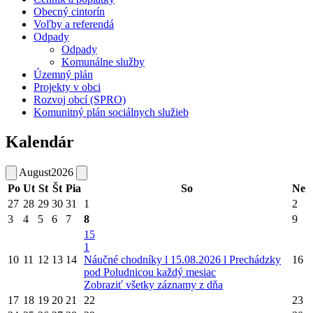
Obecný cintorín
Voľby a referendá
Odpady
Odpady
Komunálne služby
Územný plán
Projekty v obci
Rozvoj obcí (SPRO)
Komunitný plán sociálnych služieb
Kalendár
August
2026
Po
Ut
St
Št
Pia
So
Ne
27
28
29
30
31
1
2
3
4
5
6
7
8
9
15
1
10
11
12
13
14
Náučné chodníky l 15.08.2026 l Prechádzky
16
pod Poludnicou každý mesiac
Zobraziť všetky záznamy z dňa
17
18
19
20
21
22
23