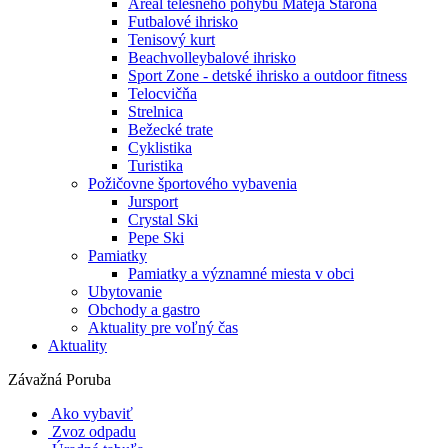
Areál telesného pohybu Mateja Staroňa
Futbalové ihrisko
Tenisový kurt
Beachvolleybalové ihrisko
Sport Zone - detské ihrisko a outdoor fitness
Telocvičňa
Strelnica
Bežecké trate
Cyklistika
Turistika
Požičovne športového vybavenia
Jursport
Crystal Ski
Pepe Ski
Pamiatky
Pamiatky a významné miesta v obci
Ubytovanie
Obchody a gastro
Aktuality pre voľný čas
Aktuality
Závažná Poruba
Ako vybaviť
Zvoz odpadu