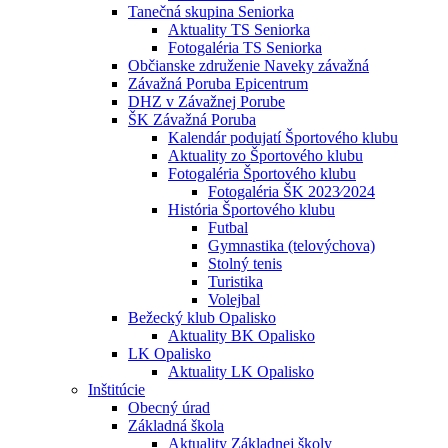
Tanečná skupina Seniorka
Aktuality TS Seniorka
Fotogaléria TS Seniorka
Občianske združenie Naveky závažná
Závažná Poruba Epicentrum
DHZ v Závažnej Porube
ŠK Závažná Poruba
Kalendár podujatí Športového klubu
Aktuality zo Športového klubu
Fotogaléria Športového klubu
Fotogaléria ŠK 2023⁄2024
História Športového klubu
Futbal
Gymnastika (telovýchova)
Stolný tenis
Turistika
Volejbal
Bežecký klub Opalisko
Aktuality BK Opalisko
LK Opalisko
Aktuality LK Opalisko
Inštitúcie
Obecný úrad
Základná škola
Aktuality Základnej školy