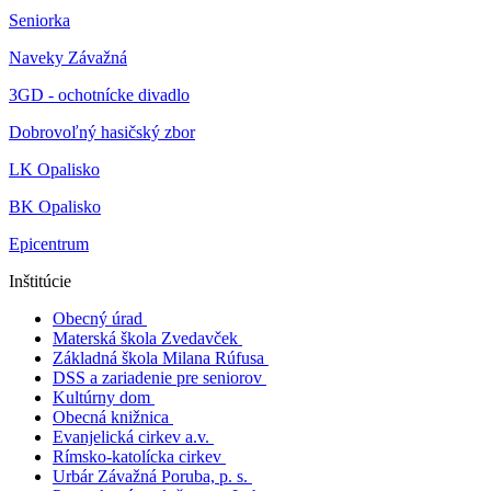
Seniorka
Naveky Závažná
3GD - ochotnícke divadlo
Dobrovoľný hasičský zbor
LK Opalisko
BK Opalisko
Epicentrum
Inštitúcie
Obecný úrad
Materská škola Zvedavček
Základná škola Milana Rúfusa
DSS a zariadenie pre seniorov
Kultúrny dom
Obecná knižnica
Evanjelická cirkev a.v.
Rímsko-katolícka cirkev
Urbár Závažná Poruba, p. s.