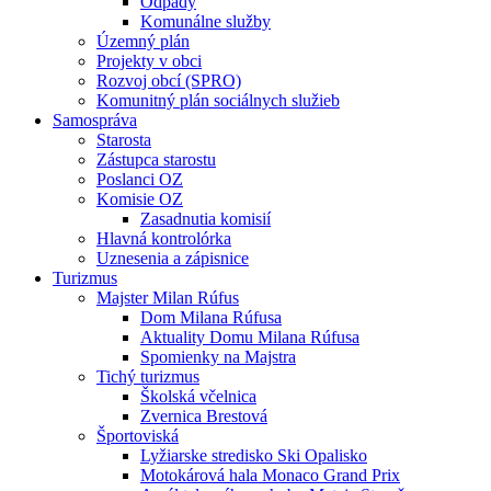
Odpady
Komunálne služby
Územný plán
Projekty v obci
Rozvoj obcí (SPRO)
Komunitný plán sociálnych služieb
Samospráva
Starosta
Zástupca starostu
Poslanci OZ
Komisie OZ
Zasadnutia komisií
Hlavná kontrolórka
Uznesenia a zápisnice
Turizmus
Majster Milan Rúfus
Dom Milana Rúfusa
Aktuality Domu Milana Rúfusa
Spomienky na Majstra
Tichý turizmus
Školská včelnica
Zvernica Brestová
Športoviská
Lyžiarske stredisko Ski Opalisko
Motokárová hala Monaco Grand Prix