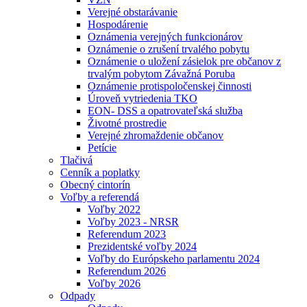
Verejné obstarávanie
Hospodárenie
Oznámenia verejných funkcionárov
Oznámenie o zrušení trvalého pobytu
Oznámenie o uložení zásielok pre občanov z
trvalým pobytom Závažná Poruba
Oznámenie protispoločenskej činnosti
Úroveň vytriedenia TKO
EON- DSS a opatrovateľská služba
Životné prostredie
Verejné zhromaždenie občanov
Petície
Tlačivá
Cenník a poplatky
Obecný cintorín
Voľby a referendá
Voľby 2022
Voľby 2023 - NRSR
Referendum 2023
Prezidentské voľby 2024
Voľby do Európskeho parlamentu 2024
Referendum 2026
Voľby 2026
Odpady