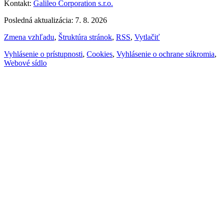
Kontakt:
Galileo Corporation s.r.o.
Posledná aktualizácia: 7. 8. 2026
Zmena vzhľadu
,
Štruktúra stránok
,
RSS
,
Vytlačiť
Vyhlásenie o prístupnosti
,
Cookies
,
Vyhlásenie o ochrane súkromia
,
Webové sídlo