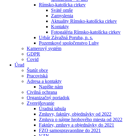
Rímsko-katolícka cirkev
Sväté omše
Zamyslenia
Aktuality Rímsko-katolícka cirkev
Kontakty
Fotogaléria Rímsko-katolícka cirkev
Urbár Závažná Poruba, p. s.
Pozemkové spoločenstvo Luhy
Kamerový systém
GDPR
Covid
Úrad
Štatút obce
Pracoviská
Adresa a kontakty
Napíšte nám
Civilná ochrana
Organizačný poriadok
Zverejňovanie
Úradná tabula
Zmluvy, faktúry, objednávky od 2022
Zmluva o nájme hrobového miesta od 2022
Faktúry, zmluvy a objednávky do 2021
FZO samospravaonline do 2021
VZN