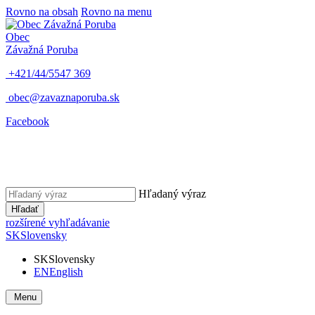
Rovno na obsah
Rovno na menu
Obec
Závažná Poruba
+421/44/5547 369
obec@zavaznaporuba.sk
Facebook
Hľadaný výraz
Hľadať
rozšírené vyhľadávanie
SK
Slovensky
SK
Slovensky
EN
English
Menu