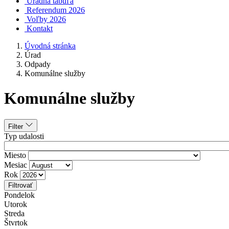
Úradná tabuľa
Referendum 2026
Voľby 2026
Kontakt
Úvodná stránka
Úrad
Odpady
Komunálne služby
Komunálne služby
Filter
Typ udalosti
Miesto
Mesiac
Rok
Filtrovať
Pondelok
Utorok
Streda
Štvrtok