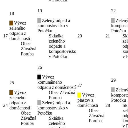
19
22
18
Zelený odpad a
Zelený
Vývoz
kompostovisko v
komposto
zeleného
Potočku
Potočku
odpadu z
17
Skládka
20
21
Sk
domácností
zeleného
ze
Obec
odpadu a
od
Závažná
kompostovisko
ko
Poruba
v Potočku
v 
26
Vývoz
29
komunálneho
25
27
odpadu z domácností
Zelený
Vývoz
Obec Závažná
Vývoz
komposto
zeleného
Poruba
plastov z
Potočku
odpadu z
Zelený odpad a
24
domácnosti
28
Sk
domácností
kompostovisko v
Obec
ze
Obec
Potočku
Závažná
od
Závažná
Skládka
Poruba
ko
Poruba
zeleného
v 