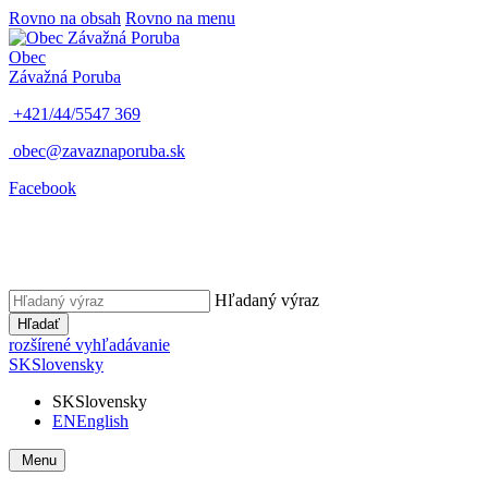
Rovno na obsah
Rovno na menu
Obec
Závažná Poruba
+421/44/5547 369
obec@zavaznaporuba.sk
Facebook
Hľadaný výraz
Hľadať
rozšírené vyhľadávanie
SK
Slovensky
SK
Slovensky
EN
English
Menu