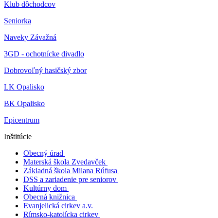
Klub dôchodcov
Seniorka
Naveky Závažná
3GD - ochotnícke divadlo
Dobrovoľný hasičský zbor
LK Opalisko
BK Opalisko
Epicentrum
Inštitúcie
Obecný úrad
Materská škola Zvedavček
Základná škola Milana Rúfusa
DSS a zariadenie pre seniorov
Kultúrny dom
Obecná knižnica
Evanjelická cirkev a.v.
Rímsko-katolícka cirkev