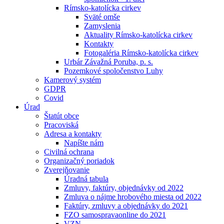
Rímsko-katolícka cirkev
Sväté omše
Zamyslenia
Aktuality Rímsko-katolícka cirkev
Kontakty
Fotogaléria Rímsko-katolícka cirkev
Urbár Závažná Poruba, p. s.
Pozemkové spoločenstvo Luhy
Kamerový systém
GDPR
Covid
Úrad
Štatút obce
Pracoviská
Adresa a kontakty
Napíšte nám
Civilná ochrana
Organizačný poriadok
Zverejňovanie
Úradná tabula
Zmluvy, faktúry, objednávky od 2022
Zmluva o nájme hrobového miesta od 2022
Faktúry, zmluvy a objednávky do 2021
FZO samospravaonline do 2021
VZN