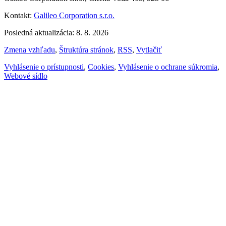
Kontakt:
Galileo Corporation s.r.o.
Posledná aktualizácia: 8. 8. 2026
Zmena vzhľadu
,
Štruktúra stránok
,
RSS
,
Vytlačiť
Vyhlásenie o prístupnosti
,
Cookies
,
Vyhlásenie o ochrane súkromia
,
Webové sídlo