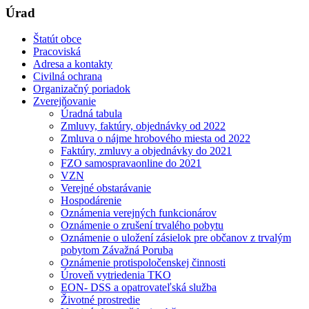
Úrad
Štatút obce
Pracoviská
Adresa a kontakty
Civilná ochrana
Organizačný poriadok
Zverejňovanie
Úradná tabula
Zmluvy, faktúry, objednávky od 2022
Zmluva o nájme hrobového miesta od 2022
Faktúry, zmluvy a objednávky do 2021
FZO samospravaonline do 2021
VZN
Verejné obstarávanie
Hospodárenie
Oznámenia verejných funkcionárov
Oznámenie o zrušení trvalého pobytu
Oznámenie o uložení zásielok pre občanov z trvalým
pobytom Závažná Poruba
Oznámenie protispoločenskej činnosti
Úroveň vytriedenia TKO
EON- DSS a opatrovateľská služba
Životné prostredie