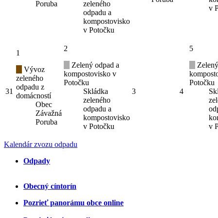
Poruba
zeleného
v 
odpadu a
kompostovisko
v Potočku
2
5
1
Zelený odpad a
Zelený
Vývoz
kompostovisko v
komposto
zeleného
Potočku
Potočku
odpadu z
31
Skládka
3
4
Sk
domácností
zeleného
ze
Obec
odpadu a
od
Závažná
kompostovisko
ko
Poruba
v Potočku
v 
Kalendár zvozu odpadu
Odpady
Obecný cíntorín
Pozrieť panorámu obce online