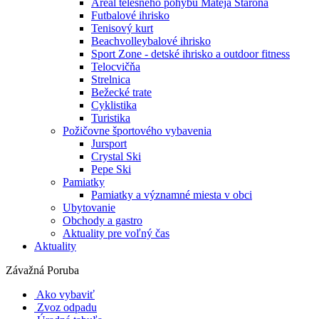
Areál telesného pohybu Mateja Staroňa
Futbalové ihrisko
Tenisový kurt
Beachvolleybalové ihrisko
Sport Zone - detské ihrisko a outdoor fitness
Telocvičňa
Strelnica
Bežecké trate
Cyklistika
Turistika
Požičovne športového vybavenia
Jursport
Crystal Ski
Pepe Ski
Pamiatky
Pamiatky a významné miesta v obci
Ubytovanie
Obchody a gastro
Aktuality pre voľný čas
Aktuality
Závažná Poruba
Ako vybaviť
Zvoz odpadu