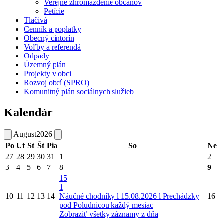
Verejné zhromaždenie občanov
Petície
Tlačivá
Cenník a poplatky
Obecný cintorín
Voľby a referendá
Odpady
Územný plán
Projekty v obci
Rozvoj obcí (SPRO)
Komunitný plán sociálnych služieb
Kalendár
August
2026
Po
Ut
St
Št
Pia
So
Ne
27
28
29
30
31
1
2
3
4
5
6
7
8
9
15
1
10
11
12
13
14
Náučné chodníky l 15.08.2026 l Prechádzky
16
pod Poludnicou každý mesiac
Zobraziť všetky záznamy z dňa