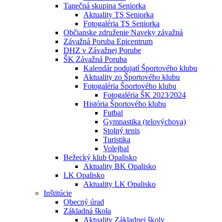
Tanečná skupina Seniorka
Aktuality TS Seniorka
Fotogaléria TS Seniorka
Občianske združenie Naveky závažná
Závažná Poruba Epicentrum
DHZ v Závažnej Porube
ŠK Závažná Poruba
Kalendár podujatí Športového klubu
Aktuality zo Športového klubu
Fotogaléria Športového klubu
Fotogaléria ŠK 2023⁄2024
História Športového klubu
Futbal
Gymnastika (telovýchova)
Stolný tenis
Turistika
Volejbal
Bežecký klub Opalisko
Aktuality BK Opalisko
LK Opalisko
Aktuality LK Opalisko
Inštitúcie
Obecný úrad
Základná škola
Aktuality Základnej školy