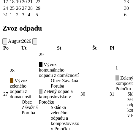
17
18
19
20
21
22
23
24
25
26
27
28
29
30
31
1
2
3
4
5
6
Zvoz odpadu
August
2026
Po
Ut
St
Št
Pi
29
Vývoz
1
komunálneho
28
odpadu z domácností
Zelený
Vývoz
Obec Závažná
komposto
zeleného
Poruba
Potočku
odpadu z
Zelený odpad a
27
30
31
Sk
domácností
kompostovisko v
ze
Obec
Potočku
od
Závažná
Skládka
ko
Poruba
zeleného
v 
odpadu a
kompostovisko
v Potočku