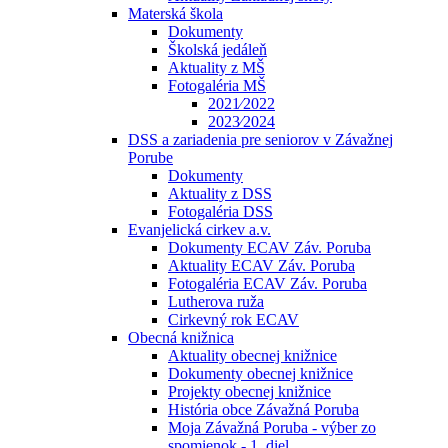
Materská škola
Dokumenty
Školská jedáleň
Aktuality z MŠ
Fotogaléria MŠ
2021⁄2022
2023⁄2024
DSS a zariadenia pre seniorov v Závažnej
Porube
Dokumenty
Aktuality z DSS
Fotogaléria DSS
Evanjelická cirkev a.v.
Dokumenty ECAV Záv. Poruba
Aktuality ECAV Záv. Poruba
Fotogaléria ECAV Záv. Poruba
Lutherova ruža
Cirkevný rok ECAV
Obecná knižnica
Aktuality obecnej knižnice
Dokumenty obecnej knižnice
Projekty obecnej knižnice
História obce Závažná Poruba
Moja Závažná Poruba - výber zo
spomienok - 1. diel