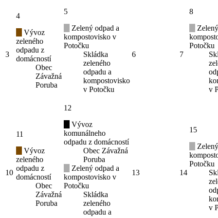
5
8
4
Zelený odpad a
Zelený
Vývoz
kompostovisko v
komposto
zeleného
Potočku
Potočku
odpadu z
3
Skládka
6
7
Sk
domácností
zeleného
ze
Obec
odpadu a
od
Závažná
kompostovisko
ko
Poruba
v Potočku
v 
12
Vývoz
15
komunálneho
11
odpadu z domácností
Zelený
Vývoz
Obec Závažná
komposto
zeleného
Poruba
Potočku
odpadu z
Zelený odpad a
10
13
14
Sk
domácností
kompostovisko v
ze
Obec
Potočku
od
Závažná
Skládka
ko
Poruba
zeleného
v 
odpadu a