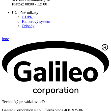
Piatok:
08:00 - 12: 00
Užitočné odkazy
GDPR
Kamerový systém
Odpady
hore
Technický prevádzkovateľ:
Galileo Corporation s.r.o., Čierna Voda 468, 925 06