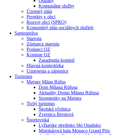
Odpady
Komunálne služby
Územný plán
Projekty v obci
Rozvoj obcí (SPRO)
Komunitný plán sociálnych služieb
Samospráva
Starosta
Zástupca starostu
Poslanci OZ
Komisie OZ
Zasadnutia komisií
Hlavná kontrolórka
Uznesenia a zápisnice
Turizmus
Majster Milan Rúfus
Dom Milana Rúfusa
Aktuality Domu Milana Rúfusa
Spomienky na Majstra
Tichý turizmus
Školská včelnica
Zvernica Brestová
Športoviská
Lyžiarske stredisko Ski Opalisko
Motokárová hala Monaco Grand Prix