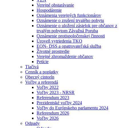
Verejné obstarávanie
Hospodárenie
Oznámenia verejných funkcionárov
Oznámenie o zrušení trvalého pobytu
Oznámenie o uložení zásielok pre občanov z
trvalým pobytom Závažná Poruba
Oznámenie protispoločenskej činnosti
Úroveň vytriedenia TKO
EON- DSS a opatrovateľská služba
Životné prostredie
Verejné zhromaždenie občanov
Petície
Tlačivá
Cenník a poplatky
Obecný cintorín
Voľby a referendá
Voľby 2022
Voľby 2023 - NRSR
Referendum 2023
Prezidentské voľby 2024
Voľby do Európskeho parlamentu 2024
Referendum 2026
Voľby 2026
Odpady