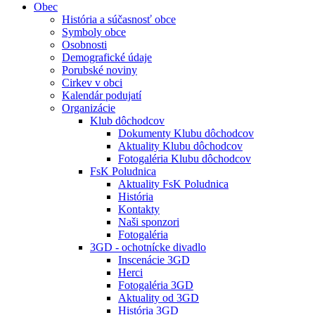
Obec
História a súčasnosť obce
Symboly obce
Osobnosti
Demografické údaje
Porubské noviny
Cirkev v obci
Kalendár podujatí
Organizácie
Klub dôchodcov
Dokumenty Klubu dôchodcov
Aktuality Klubu dôchodcov
Fotogaléria Klubu dôchodcov
FsK Poludnica
Aktuality FsK Poludnica
História
Kontakty
Naši sponzori
Fotogaléria
3GD - ochotnícke divadlo
Inscenácie 3GD
Herci
Fotogaléria 3GD
Aktuality od 3GD
História 3GD