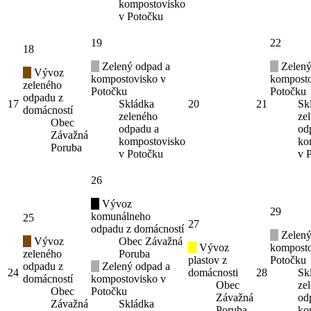
kompostovisko
v Potočku
19
22
18
Zelený odpad a
Zelený
Vývoz
kompostovisko v
komposto
zeleného
Potočku
Potočku
odpadu z
17
Skládka
20
21
Sk
domácností
zeleného
ze
Obec
odpadu a
od
Závažná
kompostovisko
ko
Poruba
v Potočku
v 
26
Vývoz
29
komunálneho
25
27
odpadu z domácností
Zelený
Vývoz
Obec Závažná
Vývoz
komposto
zeleného
Poruba
plastov z
Potočku
odpadu z
Zelený odpad a
24
domácnosti
28
Sk
domácností
kompostovisko v
Obec
ze
Obec
Potočku
Závažná
od
Závažná
Skládka
Poruba
ko