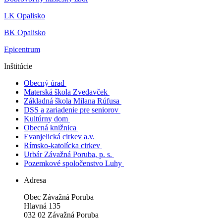
LK Opalisko
BK Opalisko
Epicentrum
Inštitúcie
Obecný úrad
Materská škola Zvedavček
Základná škola Milana Rúfusa
DSS a zariadenie pre seniorov
Kultúrny dom
Obecná knižnica
Evanjelická cirkev a.v.
Rímsko-katolícka cirkev
Urbár Závažná Poruba, p. s.
Pozemkové spoločenstvo Luhy
Adresa
Obec Závažná Poruba
Hlavná 135
032 02 Závažná Poruba