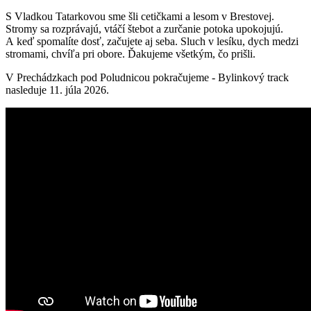
S Vladkou Tatarkovou sme šli cetičkami a lesom v Brestovej.
Stromy sa rozprávajú, vtáčí štebot a zurčanie potoka upokojujú.
A keď spomalíte dosť, začujete aj seba. Sluch v lesíku, dych medzi
stromami, chvíľa pri obore. Ďakujeme všetkým, čo prišli.
V Prechádzkach pod Poludnicou pokračujeme - Bylinkový track
nasleduje 11. júla 2026.