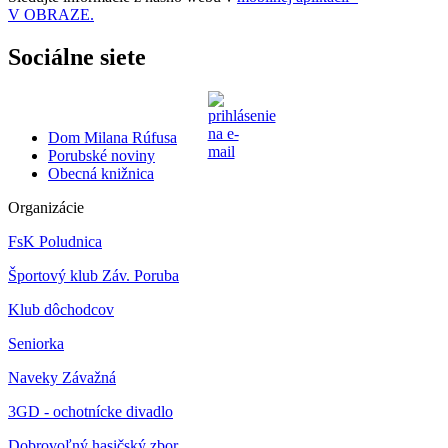
V OBRAZE.
Sociálne siete
Dom Milana Rúfusa
Porubské noviny
Obecná knižnica
Organizácie
FsK Poludnica
Športový klub Záv. Poruba
Klub dôchodcov
Seniorka
Naveky Závažná
3GD - ochotnícke divadlo
Dobrovoľný hasičský zbor