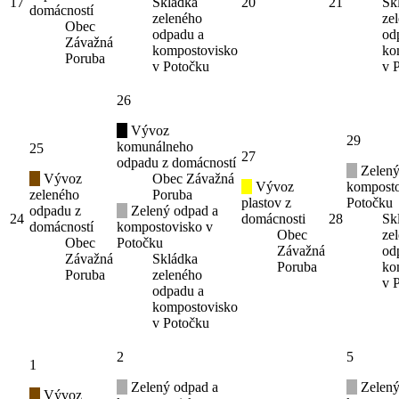
17
Skládka
20
21
Sk
domácností
zeleného
ze
Obec
odpadu a
od
Závažná
kompostovisko
ko
Poruba
v Potočku
v 
26
Vývoz
29
komunálneho
25
27
odpadu z domácností
Zelený
Vývoz
Obec Závažná
Vývoz
komposto
zeleného
Poruba
plastov z
Potočku
odpadu z
Zelený odpad a
24
domácnosti
28
Sk
domácností
kompostovisko v
Obec
ze
Obec
Potočku
Závažná
od
Závažná
Skládka
Poruba
ko
Poruba
zeleného
v 
odpadu a
kompostovisko
v Potočku
2
5
1
Zelený odpad a
Zelený
Vývoz