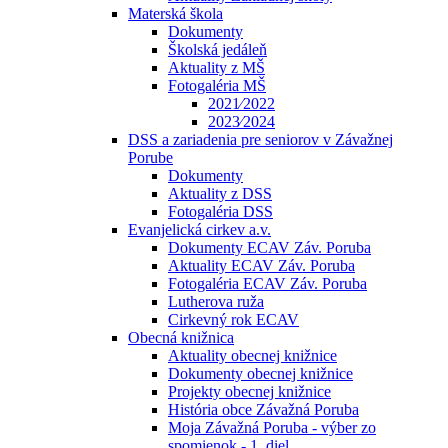
Materská škola
Dokumenty
Školská jedáleň
Aktuality z MŠ
Fotogaléria MŠ
2021⁄2022
2023⁄2024
DSS a zariadenia pre seniorov v Závažnej
Porube
Dokumenty
Aktuality z DSS
Fotogaléria DSS
Evanjelická cirkev a.v.
Dokumenty ECAV Záv. Poruba
Aktuality ECAV Záv. Poruba
Fotogaléria ECAV Záv. Poruba
Lutherova ruža
Cirkevný rok ECAV
Obecná knižnica
Aktuality obecnej knižnice
Dokumenty obecnej knižnice
Projekty obecnej knižnice
História obce Závažná Poruba
Moja Závažná Poruba - výber zo
spomienok - 1. diel