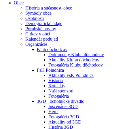
Obec
História a súčasnosť obce
Symboly obce
Osobnosti
Demografické údaje
Porubské noviny
Cirkev v obci
Kalendár podujatí
Organizácie
Klub dôchodcov
Dokumenty Klubu dôchodcov
Aktuality Klubu dôchodcov
Fotogaléria Klubu dôchodcov
FsK Poludnica
Aktuality FsK Poludnica
História
Kontakty
Naši sponzori
Fotogaléria
3GD - ochotnícke divadlo
Inscenácie 3GD
Herci
Fotogaléria 3GD
Aktuality od 3GD
História 3GD