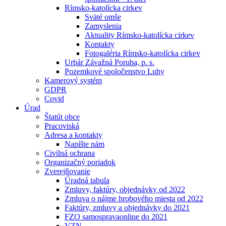
Rímsko-katolícka cirkev
Sväté omše
Zamyslenia
Aktuality Rímsko-katolícka cirkev
Kontakty
Fotogaléria Rímsko-katolícka cirkev
Urbár Závažná Poruba, p. s.
Pozemkové spoločenstvo Luhy
Kamerový systém
GDPR
Covid
Úrad
Štatút obce
Pracoviská
Adresa a kontakty
Napíšte nám
Civilná ochrana
Organizačný poriadok
Zverejňovanie
Úradná tabula
Zmluvy, faktúry, objednávky od 2022
Zmluva o nájme hrobového miesta od 2022
Faktúry, zmluvy a objednávky do 2021
FZO samospravaonline do 2021
VZN