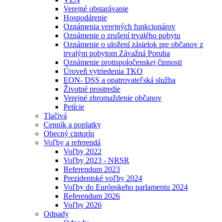
Verejné obstarávanie
Hospodárenie
Oznámenia verejných funkcionárov
Oznámenie o zrušení trvalého pobytu
Oznámenie o uložení zásielok pre občanov z
trvalým pobytom Závažná Poruba
Oznámenie protispoločenskej činnosti
Úroveň vytriedenia TKO
EON- DSS a opatrovateľská služba
Životné prostredie
Verejné zhromaždenie občanov
Petície
Tlačivá
Cenník a poplatky
Obecný cintorín
Voľby a referendá
Voľby 2022
Voľby 2023 - NRSR
Referendum 2023
Prezidentské voľby 2024
Voľby do Európskeho parlamentu 2024
Referendum 2026
Voľby 2026
Odpady