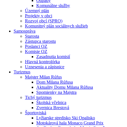
Odpady
Komunálne služby
Územný plán
Projekty v obci
Rozvoj obcí (SPRO)
Komunitný plán sociálnych služieb
Samospráva
Starosta
Zástupca starostu
Poslanci OZ
Komisie OZ
Zasadnutia komisií
Hlavná kontrolórka
Uznesenia a zápisnice
Turizmus
Majster Milan Rúfus
Dom Milana Rúfusa
Aktuality Domu Milana Rúfusa
Spomienky na Majstra
Tichý turizmus
Školská včelnica
Zvernica Brestová
Športoviská
Lyžiarske stredisko Ski Opalisko
Motokárová hala Monaco Grand Prix