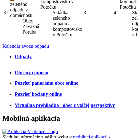
kompostovisko v
komposto
zeleného
Potočku
Potočku
odpadu z
31
Skládka
3
4
Sk
domácností
zeleného
ze
Obec
odpadu a
od
Závažná
kompostovisko
ko
Poruba
v Potočku
v 
Kalendár zvozu odpadu
Odpady
Obecný cíntorín
Pozrieť panorámu obce online
Pozrieť bociany online
Virtuálna prehliadka - obec z vtáčej perspektívy
Mobilná aplikácia
Sledujte informácie z nášho webu v
mobilnej aplikácii -