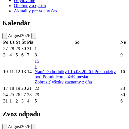
Ubytovanie
Obchody a gastro
Aktuality pre voľný čas
Kalendár
August
2026
Po
Ut
St
Št
Pia
So
Ne
27
28
29
30
31
1
2
3
4
5
6
7
8
9
15
1
10
11
12
13
14
Náučné chodníky l 15.08.2026 l Prechádzky
16
pod Poludnicou každý mesiac
Zobraziť všetky záznamy z dňa
17
18
19
20
21
22
23
24
25
26
27
28
29
30
31
1
2
3
4
5
6
Zvoz odpadu
August
2026