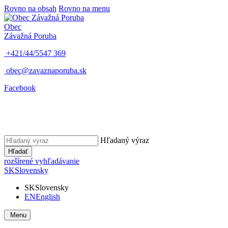
Rovno na obsah
Rovno na menu
Obec
Závažná Poruba
+421/44/5547 369
obec@zavaznaporuba.sk
Facebook
Hľadaný výraz
Hľadať
rozšírené vyhľadávanie
SK
Slovensky
SK
Slovensky
EN
English
Menu