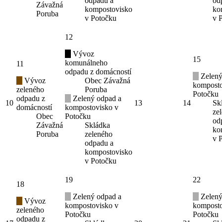
odpadu a
od
Závažná
kompostovisko
ko
Poruba
v Potočku
v 
12
Vývoz
15
komunálneho
11
odpadu z domácností
Zelený
Vývoz
Obec Závažná
komposto
zeleného
Poruba
Potočku
odpadu z
Zelený odpad a
10
13
14
Sk
domácností
kompostovisko v
ze
Obec
Potočku
od
Závažná
Skládka
ko
Poruba
zeleného
v 
odpadu a
kompostovisko
v Potočku
19
22
18
Zelený odpad a
Zelený
Vývoz
kompostovisko v
komposto
zeleného
Potočku
Potočku
odpadu z