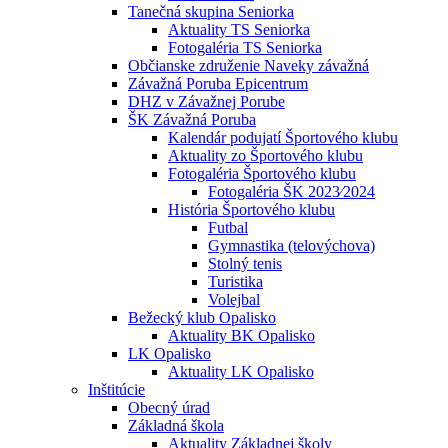
Tanečná skupina Seniorka
Aktuality TS Seniorka
Fotogaléria TS Seniorka
Občianske združenie Naveky závažná
Závažná Poruba Epicentrum
DHZ v Závažnej Porube
ŠK Závažná Poruba
Kalendár podujatí Športového klubu
Aktuality zo Športového klubu
Fotogaléria Športového klubu
Fotogaléria ŠK 2023⁄2024
História Športového klubu
Futbal
Gymnastika (telovýchova)
Stolný tenis
Turistika
Volejbal
Bežecký klub Opalisko
Aktuality BK Opalisko
LK Opalisko
Aktuality LK Opalisko
Inštitúcie
Obecný úrad
Základná škola
Aktuality Základnej školy