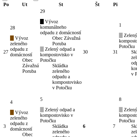
Po
Ut
St
Št
Pi
29
Vývoz
1
komunálneho
28
odpadu z domácností
Zelený
Vývoz
Obec Závažná
komposto
zeleného
Poruba
Potočku
odpadu z
Zelený odpad a
27
30
31
Sk
domácností
kompostovisko v
ze
Obec
Potočku
od
Závažná
Skládka
ko
Poruba
zeleného
v 
odpadu a
kompostovisko
v Potočku
5
8
4
Zelený odpad a
Zelený
Vývoz
kompostovisko v
komposto
zeleného
Potočku
Potočku
odpadu z
3
Skládka
6
7
Sk
domácností
zeleného
ze
Obec