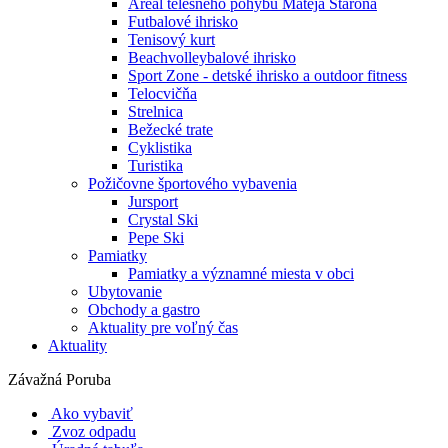
Areál telesného pohybu Mateja Staroňa
Futbalové ihrisko
Tenisový kurt
Beachvolleybalové ihrisko
Sport Zone - detské ihrisko a outdoor fitness
Telocvičňa
Strelnica
Bežecké trate
Cyklistika
Turistika
Požičovne športového vybavenia
Jursport
Crystal Ski
Pepe Ski
Pamiatky
Pamiatky a významné miesta v obci
Ubytovanie
Obchody a gastro
Aktuality pre voľný čas
Aktuality
Závažná Poruba
Ako vybaviť
Zvoz odpadu