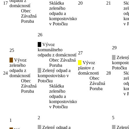
odpadu z
17
Skládka
20
21
Sk
domácností
zeleného
ze
Obec
odpadu a
od
Závažná
kompostovisko
ko
Poruba
v Potočku
v 
26
Vývoz
29
komunálneho
25
27
odpadu z domácností
Zelený
Vývoz
Obec Závažná
Vývoz
komposto
zeleného
Poruba
plastov z
Potočku
odpadu z
Zelený odpad a
24
domácnosti
28
Sk
domácností
kompostovisko v
Obec
ze
Obec
Potočku
Závažná
od
Závažná
Skládka
Poruba
ko
Poruba
zeleného
v 
odpadu a
kompostovisko
v Potočku
2
5
1
Zelený odpad a
Zelený