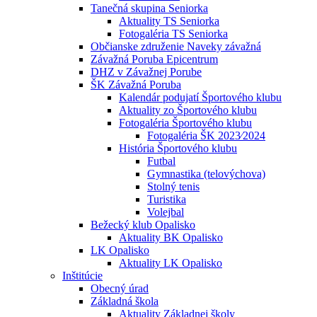
Tanečná skupina Seniorka
Aktuality TS Seniorka
Fotogaléria TS Seniorka
Občianske združenie Naveky závažná
Závažná Poruba Epicentrum
DHZ v Závažnej Porube
ŠK Závažná Poruba
Kalendár podujatí Športového klubu
Aktuality zo Športového klubu
Fotogaléria Športového klubu
Fotogaléria ŠK 2023⁄2024
História Športového klubu
Futbal
Gymnastika (telovýchova)
Stolný tenis
Turistika
Volejbal
Bežecký klub Opalisko
Aktuality BK Opalisko
LK Opalisko
Aktuality LK Opalisko
Inštitúcie
Obecný úrad
Základná škola
Aktuality Základnej školy