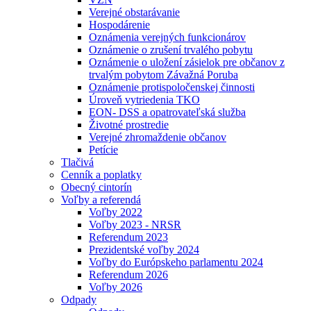
Verejné obstarávanie
Hospodárenie
Oznámenia verejných funkcionárov
Oznámenie o zrušení trvalého pobytu
Oznámenie o uložení zásielok pre občanov z
trvalým pobytom Závažná Poruba
Oznámenie protispoločenskej činnosti
Úroveň vytriedenia TKO
EON- DSS a opatrovateľská služba
Životné prostredie
Verejné zhromaždenie občanov
Petície
Tlačivá
Cenník a poplatky
Obecný cintorín
Voľby a referendá
Voľby 2022
Voľby 2023 - NRSR
Referendum 2023
Prezidentské voľby 2024
Voľby do Európskeho parlamentu 2024
Referendum 2026
Voľby 2026
Odpady