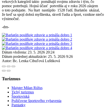
vekových kategórií takto pomáhajú svojmu zdraviu i tým, čo
pomoc potrebujú. Hojná účasť potvrdila aj v roku 2026 záujem
o toto podujatie. Na štart nastúpilo 1528 ľudí. Barlatón ukázal,
že keď sa spojí dobrá myšlienka, skvelí ľudia a šport, vznikne niečo
výnimočné.
-dm-
Dátum vloženia:
23. 5. 2026 20:24
Dátum poslednej aktualizácie:
25. 5. 2026 9:26
Autor:
Bc. Lenka Cibuľová Luštiková
Turizmus
Majster Milan Rúfus
Tichý turizmus
Športoviská
Požičovne športového vybavenia
Pamiatky