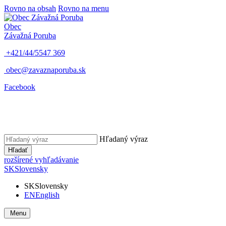
Rovno na obsah
Rovno na menu
Obec
Závažná Poruba
+421/44/5547 369
obec@zavaznaporuba.sk
Facebook
Hľadaný výraz
Hľadať
rozšírené vyhľadávanie
SK
Slovensky
SK
Slovensky
EN
English
Menu