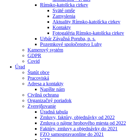
Rímsko-katolícka cirkev
Sväté omše
Zamyslenia
Aktuality Rímsko-katolícka cirkev
Kontakty
Fotogaléria Rímsko-katolícka cirkev
Urbár Závažná Poruba, p. s.
Pozemkové spoločenstvo Luhy
Kamerový systém
GDPR
Covid
Úrad
Štatút obce
Pracoviská
Adresa a kontakty
Napíšte nám
Civilná ochrana
Organizačný poriadok
Zverejňovanie
Úradná tabula
Zmluvy, faktúry, objednávky od 2022
Zmluva o nájme hrobového miesta od 2022
Faktúry, zmluvy a objednávky do 2021
FZO samospravaonline do 2021
VZN