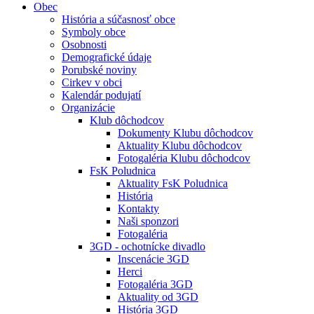
Obec
História a súčasnosť obce
Symboly obce
Osobnosti
Demografické údaje
Porubské noviny
Cirkev v obci
Kalendár podujatí
Organizácie
Klub dôchodcov
Dokumenty Klubu dôchodcov
Aktuality Klubu dôchodcov
Fotogaléria Klubu dôchodcov
FsK Poludnica
Aktuality FsK Poludnica
História
Kontakty
Naši sponzori
Fotogaléria
3GD - ochotnícke divadlo
Inscenácie 3GD
Herci
Fotogaléria 3GD
Aktuality od 3GD
História 3GD