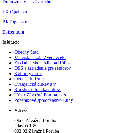
Dobrovoľný hasičský zbor
LK Opalisko
BK Opalisko
Epicentrum
Inštitúcie
Obecný úrad
Materská škola Zvedavček
Základná škola Milana Rúfusa
DSS a zariadenie pre seniorov
Kultúrny dom
Obecná knižnica
Evanjelická cirkev a.v.
Rímsko-katolícka cirkev
Urbár Závažná Poruba, p. s.
Pozemkové spoločenstvo Luhy
Adresa
Obec Závažná Poruba
Hlavná 135
032 02 Závažná Poruba