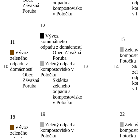
odpadu a
od
Závažná
kompostovisko
ko
Poruba
v Potočku
v 
12
Vývoz
15
komunálneho
11
odpadu z domácností
Zelený
Vývoz
Obec Závažná
komposto
zeleného
Poruba
Potočku
odpadu z
Zelený odpad a
10
13
14
Sk
domácností
kompostovisko v
ze
Obec
Potočku
od
Závažná
Skládka
ko
Poruba
zeleného
v 
odpadu a
kompostovisko
v Potočku
19
22
18
Zelený odpad a
Zelený
Vývoz
kompostovisko v
komposto
zeleného
Potočku
Potočku