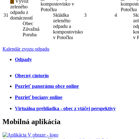
Vývoz
kompostovisko v
komposto
zeleného
Potočku
Potočku
odpadu z
31
Skládka
3
4
Sk
domácností
zeleného
ze
Obec
odpadu a
od
Závažná
kompostovisko
ko
Poruba
v Potočku
v 
Kalendár zvozu odpadu
Odpady
Obecný cíntorín
Pozrieť panorámu obce online
Pozrieť bociany online
Virtuálna prehliadka - obec z vtáčej perspektívy
Mobilná aplikácia