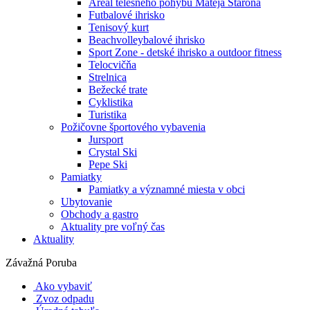
Areál telesného pohybu Mateja Staroňa
Futbalové ihrisko
Tenisový kurt
Beachvolleybalové ihrisko
Sport Zone - detské ihrisko a outdoor fitness
Telocvičňa
Strelnica
Bežecké trate
Cyklistika
Turistika
Požičovne športového vybavenia
Jursport
Crystal Ski
Pepe Ski
Pamiatky
Pamiatky a významné miesta v obci
Ubytovanie
Obchody a gastro
Aktuality pre voľný čas
Aktuality
Závažná Poruba
Ako vybaviť
Zvoz odpadu