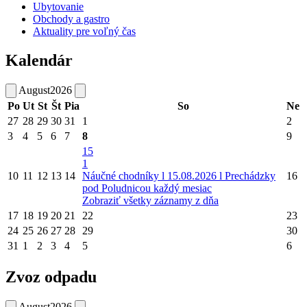
Ubytovanie
Obchody a gastro
Aktuality pre voľný čas
Kalendár
August
2026
Po
Ut
St
Št
Pia
So
Ne
27
28
29
30
31
1
2
3
4
5
6
7
8
9
15
1
10
11
12
13
14
Náučné chodníky l 15.08.2026 l Prechádzky
16
pod Poludnicou každý mesiac
Zobraziť všetky záznamy z dňa
17
18
19
20
21
22
23
24
25
26
27
28
29
30
31
1
2
3
4
5
6
Zvoz odpadu
August
2026