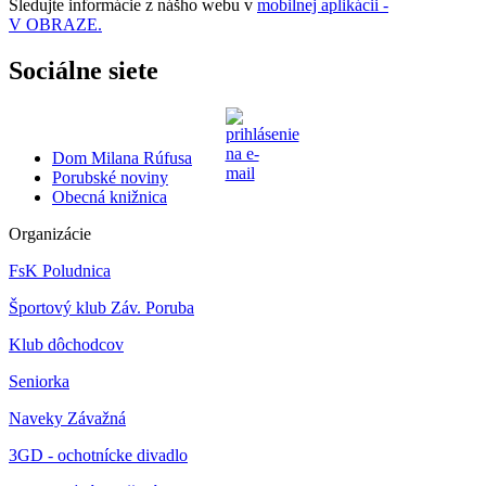
Sledujte informácie z nášho webu v
mobilnej aplikácii -
V OBRAZE.
Sociálne siete
Dom Milana Rúfusa
Porubské noviny
Obecná knižnica
Organizácie
FsK Poludnica
Športový klub Záv. Poruba
Klub dôchodcov
Seniorka
Naveky Závažná
3GD - ochotnícke divadlo