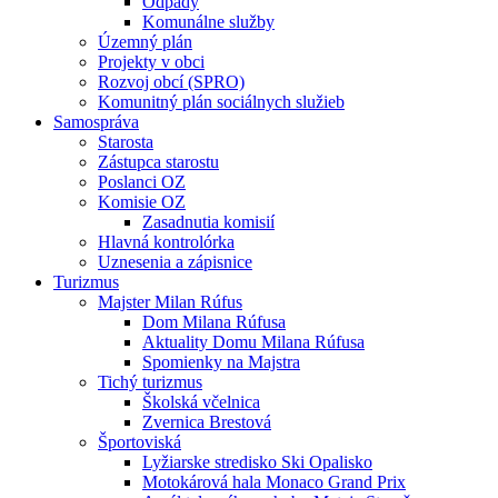
Odpady
Komunálne služby
Územný plán
Projekty v obci
Rozvoj obcí (SPRO)
Komunitný plán sociálnych služieb
Samospráva
Starosta
Zástupca starostu
Poslanci OZ
Komisie OZ
Zasadnutia komisií
Hlavná kontrolórka
Uznesenia a zápisnice
Turizmus
Majster Milan Rúfus
Dom Milana Rúfusa
Aktuality Domu Milana Rúfusa
Spomienky na Majstra
Tichý turizmus
Školská včelnica
Zvernica Brestová
Športoviská
Lyžiarske stredisko Ski Opalisko
Motokárová hala Monaco Grand Prix