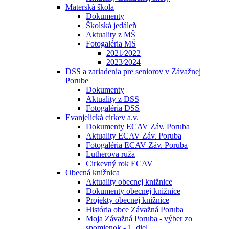
Materská škola
Dokumenty
Školská jedáleň
Aktuality z MŠ
Fotogaléria MŠ
2021⁄2022
2023⁄2024
DSS a zariadenia pre seniorov v Závažnej
Porube
Dokumenty
Aktuality z DSS
Fotogaléria DSS
Evanjelická cirkev a.v.
Dokumenty ECAV Záv. Poruba
Aktuality ECAV Záv. Poruba
Fotogaléria ECAV Záv. Poruba
Lutherova ruža
Cirkevný rok ECAV
Obecná knižnica
Aktuality obecnej knižnice
Dokumenty obecnej knižnice
Projekty obecnej knižnice
História obce Závažná Poruba
Moja Závažná Poruba - výber zo
spomienok - 1. diel