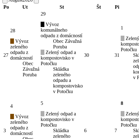
Po
Ut
St
Št
Pi
29
Vývoz
1
komunálneho
28
odpadu z domácností
Zelený
Vývoz
Obec Závažná
komposto
zeleného
Poruba
Potočku
odpadu z
Zelený odpad a
27
30
31
Sk
domácností
kompostovisko v
ze
Obec
Potočku
od
Závažná
Skládka
ko
Poruba
zeleného
v 
odpadu a
kompostovisko
v Potočku
5
8
4
Zelený odpad a
Zelený
Vývoz
kompostovisko v
komposto
zeleného
Potočku
Potočku
odpadu z
3
Skládka
6
7
Sk
domácností
zeleného
ze
Obec