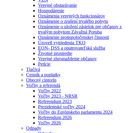
Verejné obstarávanie
Hospodárenie
Oznámenia verejných funkcionárov
Oznámenie o zrušení trvalého pobytu
Oznámenie o uložení zásielok pre občanov z
trvalým pobytom Závažná Poruba
Oznámenie protispoločenskej činnosti
Úroveň vytriedenia TKO
EON- DSS a opatrovateľská služba
Životné prostredie
Verejné zhromaždenie občanov
Petície
Tlačivá
Cenník a poplatky
Obecný cintorín
Voľby a referendá
Voľby 2022
Voľby 2023 - NRSR
Referendum 2023
Prezidentské voľby 2024
Voľby do Európskeho parlamentu 2024
Referendum 2026
Voľby 2026
Odpady