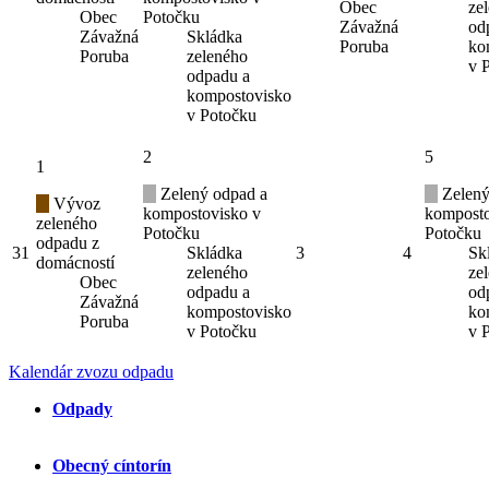
Obec
ze
Obec
Potočku
Závažná
od
Závažná
Skládka
Poruba
ko
Poruba
zeleného
v 
odpadu a
kompostovisko
v Potočku
2
5
1
Zelený odpad a
Zelený
Vývoz
kompostovisko v
komposto
zeleného
Potočku
Potočku
odpadu z
31
Skládka
3
4
Sk
domácností
zeleného
ze
Obec
odpadu a
od
Závažná
kompostovisko
ko
Poruba
v Potočku
v 
Kalendár zvozu odpadu
Odpady
Obecný cíntorín