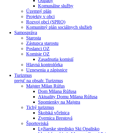
Odpady
Komunálne služby
Územný plán
Projekty v obci
Rozvoj obcí (SPRO)
Komunitný plán sociálnych služieb
Samospráva
Starosta
Zástupca starostu
Poslanci OZ
Komisie OZ
Zasadnutia komisií
Hlavná kontrolórka
Uznesenia a zápisnice
Turizmus
prejsť na obsah: Turizmus
Majster Milan Rúfus
Dom Milana Rúfusa
Aktuality Domu Milana Rúfusa
Spomienky na Majstra
Tichý turizmus
Školská včelnica
Zvernica Brestová
Športoviská
Lyžiarske stredisko Ski Opalisko