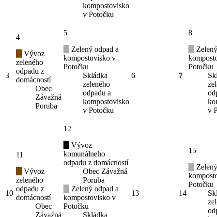
kompostovisko
v Potočku
5
8
4
Zelený odpad a
Zelený
Vývoz
kompostovisko v
komposto
zeleného
Potočku
Potočku
odpadu z
3
Skládka
6
7
Sk
domácností
zeleného
ze
Obec
odpadu a
od
Závažná
kompostovisko
ko
Poruba
v Potočku
v 
12
Vývoz
15
komunálneho
11
odpadu z domácností
Zelený
Vývoz
Obec Závažná
komposto
zeleného
Poruba
Potočku
odpadu z
Zelený odpad a
10
13
14
Sk
domácností
kompostovisko v
ze
Obec
Potočku
od
Závažná
Skládka