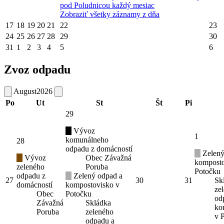
pod Poludnicou každý mesiac
Zobraziť všetky záznamy z dňa
17
18
19
20
21
22
23
24
25
26
27
28
29
30
31
1
2
3
4
5
6
Zvoz odpadu
August
2026
Po
Ut
St
Št
Pi
29
Vývoz
1
komunálneho
28
odpadu z domácností
Zelený
Vývoz
Obec Závažná
komposto
zeleného
Poruba
Potočku
odpadu z
Zelený odpad a
27
30
31
Sk
domácností
kompostovisko v
ze
Obec
Potočku
od
Závažná
Skládka
ko
Poruba
zeleného
v 
odpadu a