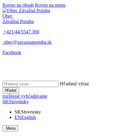
Rovno na obsah
Rovno na menu
Obec
Závažná Poruba
+421/44/5547 369
obec@zavaznaporuba.sk
Facebook
Hľadaný výraz
Hľadať
rozšírené vyhľadávanie
SK
Slovensky
SK
Slovensky
EN
English
Menu