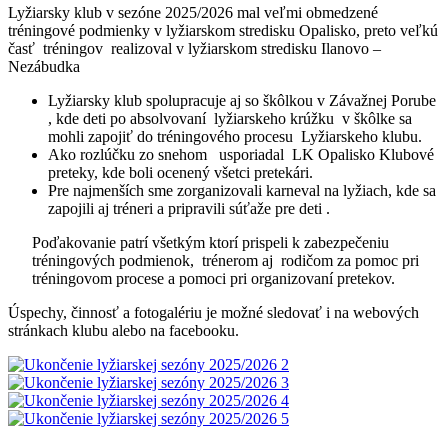
Lyžiarsky klub v sezóne 2025/2026 mal veľmi obmedzené
tréningové podmienky v lyžiarskom stredisku Opalisko, preto veľkú
časť tréningov realizoval v lyžiarskom stredisku Ilanovo –
Nezábudka
Lyžiarsky klub spolupracuje aj so škôlkou v Závažnej Porube
, kde deti po absolvovaní lyžiarskeho krúžku v škôlke sa
mohli zapojiť do tréningového procesu Lyžiarskeho klubu.
Ako rozlúčku zo snehom usporiadal LK Opalisko Klubové
preteky, kde boli ocenený všetci pretekári.
Pre najmenších sme zorganizovali karneval na lyžiach, kde sa
zapojili aj tréneri a pripravili súťaže pre deti .
Poďakovanie patrí všetkým ktorí prispeli k zabezpečeniu
tréningových podmienok, trénerom aj rodičom za pomoc pri
tréningovom procese a pomoci pri organizovaní pretekov.
Úspechy, činnosť a fotogalériu je možné sledovať i na webových
stránkach klubu alebo na facebooku.