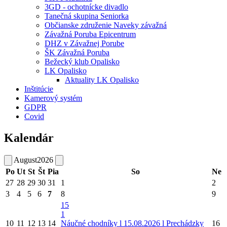
3GD - ochotnícke divadlo
Tanečná skupina Seniorka
Občianske združenie Naveky závažná
Závažná Poruba Epicentrum
DHZ v Závažnej Porube
ŠK Závažná Poruba
Bežecký klub Opalisko
LK Opalisko
Aktuality LK Opalisko
Inštitúcie
Kamerový systém
GDPR
Covid
Kalendár
August
2026
Po
Ut
St
Št
Pia
So
Ne
27
28
29
30
31
1
2
3
4
5
6
7
8
9
15
1
10
11
12
13
14
Náučné chodníky l 15.08.2026 l Prechádzky
16