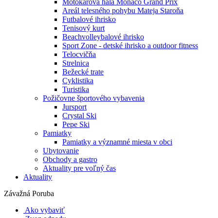
Motokárová hala Monaco Grand Prix
Areál telesného pohybu Mateja Staroňa
Futbalové ihrisko
Tenisový kurt
Beachvolleybalové ihrisko
Sport Zone - detské ihrisko a outdoor fitness
Telocvičňa
Strelnica
Bežecké trate
Cyklistika
Turistika
Požičovne športového vybavenia
Jursport
Crystal Ski
Pepe Ski
Pamiatky
Pamiatky a významné miesta v obci
Ubytovanie
Obchody a gastro
Aktuality pre voľný čas
Aktuality
Závažná Poruba
Ako vybaviť