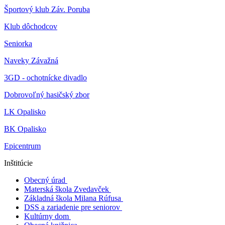
Športový klub Záv. Poruba
Klub dôchodcov
Seniorka
Naveky Závažná
3GD - ochotnícke divadlo
Dobrovoľný hasičský zbor
LK Opalisko
BK Opalisko
Epicentrum
Inštitúcie
Obecný úrad
Materská škola Zvedavček
Základná škola Milana Rúfusa
DSS a zariadenie pre seniorov
Kultúrny dom