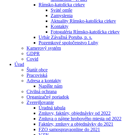
Rímsko-katolícka cirkev
Sväté omše
Zamyslenia
Aktuality Rímsko-katolícka cirkev
Kontakty
Fotogaléria Rímsko-katolícka cirkev
Urbár Závažná Poruba, p. s.
Pozemkové spoločenstvo Luhy
Kamerový systém
GDPR
Covid
Úrad
Štatút obce
Pracoviská
Adresa a kontakty
Napíšte nám
Civilná ochrana
Organizačný poriadok
Zverejňovanie
Úradná tabula
Zmluvy, faktúry, objednávky od 2022
Zmluva o nájme hrobového miesta od 2022
Faktúry, zmluvy a objednávky do 2021
FZO samospravaonline do 2021
VZN