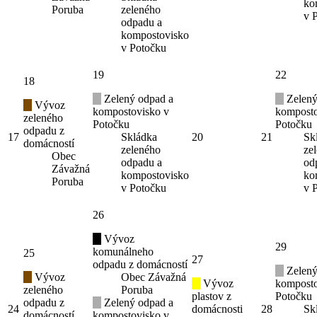
ko
Poruba
zeleného
v 
odpadu a
kompostovisko
v Potočku
19
22
18
Zelený odpad a
Zelený
Vývoz
kompostovisko v
komposto
zeleného
Potočku
Potočku
odpadu z
17
Skládka
20
21
Sk
domácností
zeleného
ze
Obec
odpadu a
od
Závažná
kompostovisko
ko
Poruba
v Potočku
v 
26
Vývoz
29
komunálneho
25
27
odpadu z domácností
Zelený
Vývoz
Obec Závažná
Vývoz
komposto
zeleného
Poruba
plastov z
Potočku
odpadu z
Zelený odpad a
24
domácnosti
28
Sk
domácností
kompostovisko v