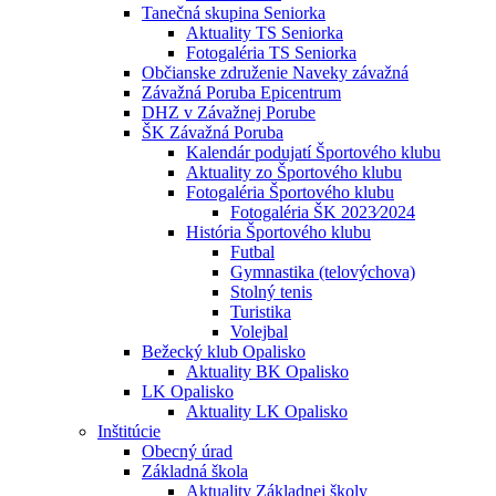
Tanečná skupina Seniorka
Aktuality TS Seniorka
Fotogaléria TS Seniorka
Občianske združenie Naveky závažná
Závažná Poruba Epicentrum
DHZ v Závažnej Porube
ŠK Závažná Poruba
Kalendár podujatí Športového klubu
Aktuality zo Športového klubu
Fotogaléria Športového klubu
Fotogaléria ŠK 2023⁄2024
História Športového klubu
Futbal
Gymnastika (telovýchova)
Stolný tenis
Turistika
Volejbal
Bežecký klub Opalisko
Aktuality BK Opalisko
LK Opalisko
Aktuality LK Opalisko
Inštitúcie
Obecný úrad
Základná škola
Aktuality Základnej školy