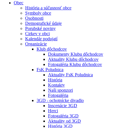
Obec
História a súčasnosť obce
Symboly obce
Osobnosti
Demografické údaje
Porubské noviny
Cirkev v obci
Kalendár podujatí
Organizácie
Klub dôchodcov
Dokumenty Klubu dôchodcov
Aktuality Klubu dôchodcov
Fotogaléria Klubu dôchodcov
FsK Poludnica
Aktuality FsK Poludnica
História
Kontakty
Naši sponzori
Fotogaléria
3GD - ochotnícke divadlo
Inscenácie 3GD
Herci
Fotogaléria 3GD
Aktuality od 3GD
História 3GD