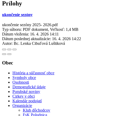
Prílohy
ukončenie sezóny
ukončenie sezóny 2025- 2026.pdf
Typ súboru: PDF dokument, Veľkosť: 1,4 MB
Dátum vloženia:
16. 4. 2026 14:11
Dátum poslednej aktualizácie:
16. 4. 2026 14:22
Autor:
Bc. Lenka Cibuľová Luštiková
Obec
História a súčasnosť obce
Symboly obce
Osobnosti
Demografické údaje
Porubské noviny
Cirkev v obci
Kalendár podujatí
Organizácie
Klub dôchodcov
FsK Poludnica