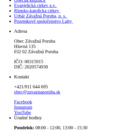
Obecná knižnica
Evanjelická cirkev a.v.
Rímsko-katolícka cirkev
Urbár Závažná Poruba, p. s.
Pozemkové spoločenstvo Luhy
Adresa
Obec Závažná Poruba
Hlavná 135
032 02 Závažná Poruba
IČO: 00315915
DIČ: 2020574930
Kontakt
+421/911 644 695
obec@zavaznaporuba.sk
Facebook
Instagram
YouTube
Úradné hodiny
Pondelok:
08:00 - 12:00, 13:00 - 15:30