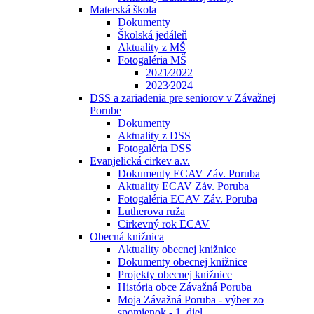
Materská škola
Dokumenty
Školská jedáleň
Aktuality z MŠ
Fotogaléria MŠ
2021⁄2022
2023⁄2024
DSS a zariadenia pre seniorov v Závažnej
Porube
Dokumenty
Aktuality z DSS
Fotogaléria DSS
Evanjelická cirkev a.v.
Dokumenty ECAV Záv. Poruba
Aktuality ECAV Záv. Poruba
Fotogaléria ECAV Záv. Poruba
Lutherova ruža
Cirkevný rok ECAV
Obecná knižnica
Aktuality obecnej knižnice
Dokumenty obecnej knižnice
Projekty obecnej knižnice
História obce Závažná Poruba
Moja Závažná Poruba - výber zo
spomienok - 1. diel