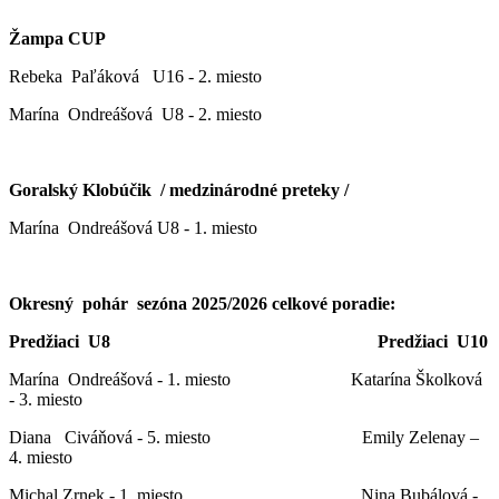
Žampa CUP
Rebeka Paľáková U16 - 2. miesto
Marína Ondreášová U8 - 2. miesto
Goralský Klobúčik / medzinárodné preteky /
Marína Ondreášová U8 - 1. miesto
Okresný pohár sezóna 2025/2026 celkové poradie:
Predžiaci U8 Predžiaci U10
Marína Ondreášová - 1. miesto Katarína Školková
- 3. miesto
Diana Civáňová - 5. miesto Emily Zelenay –
4. miesto
Michal Zrnek - 1. miesto Nina Bubálová -