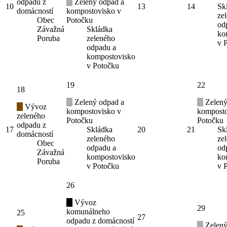
odpadu z
Zelený odpad a
10
13
14
Sk
domácností
kompostovisko v
ze
Obec
Potočku
od
Závažná
Skládka
ko
Poruba
zeleného
v 
odpadu a
kompostovisko
v Potočku
19
22
18
Zelený odpad a
Zelený
Vývoz
kompostovisko v
komposto
zeleného
Potočku
Potočku
odpadu z
17
Skládka
20
21
Sk
domácností
zeleného
ze
Obec
odpadu a
od
Závažná
kompostovisko
ko
Poruba
v Potočku
v 
26
Vývoz
29
komunálneho
25
27
odpadu z domácností
Zelený