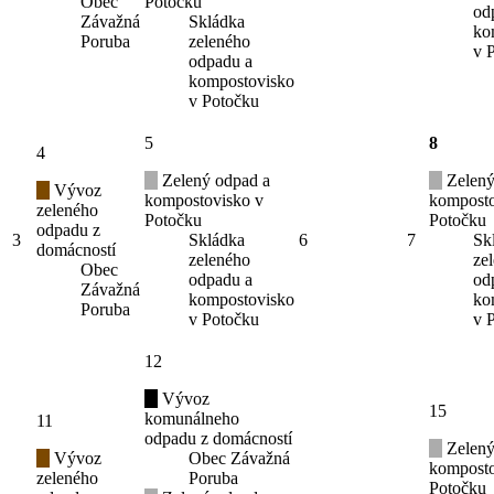
Obec
Potočku
od
Závažná
Skládka
ko
Poruba
zeleného
v 
odpadu a
kompostovisko
v Potočku
5
8
4
Zelený odpad a
Zelený
Vývoz
kompostovisko v
komposto
zeleného
Potočku
Potočku
odpadu z
3
Skládka
6
7
Sk
domácností
zeleného
ze
Obec
odpadu a
od
Závažná
kompostovisko
ko
Poruba
v Potočku
v 
12
Vývoz
15
komunálneho
11
odpadu z domácností
Zelený
Vývoz
Obec Závažná
komposto
zeleného
Poruba
Potočku