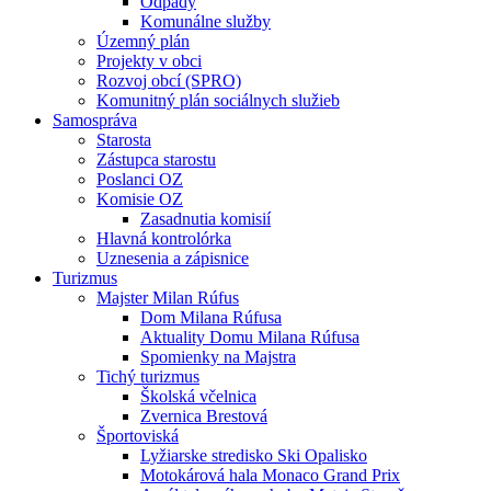
Odpady
Komunálne služby
Územný plán
Projekty v obci
Rozvoj obcí (SPRO)
Komunitný plán sociálnych služieb
Samospráva
Starosta
Zástupca starostu
Poslanci OZ
Komisie OZ
Zasadnutia komisií
Hlavná kontrolórka
Uznesenia a zápisnice
Turizmus
Majster Milan Rúfus
Dom Milana Rúfusa
Aktuality Domu Milana Rúfusa
Spomienky na Majstra
Tichý turizmus
Školská včelnica
Zvernica Brestová
Športoviská
Lyžiarske stredisko Ski Opalisko
Motokárová hala Monaco Grand Prix