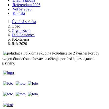
Úradná tabuľa
Referendum 2026
Voľby 2026
Kontakt
Úvodná stránka
Obec
Organizácie
FsK Poludnica
Fotogaléria
Rok 2020
Folklórna skupina Poludnica zo Závažnej Poruby
svojou činnosťou uchováva a oživuje porubské piesne,tance
a zvyky.