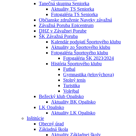
Tanečná skupina Seniorka
Aktuality TS Seniorka
Fotogaléria TS Seniorka
Občianske združenie Naveky závažná
Závažná Poruba Epicentrum
DHZ v Závažnej Porube
ŠK Závažná Poruba
Kalendár podujatí Športového klubu
Aktuality zo Športového klubu
Fotogaléria Športového klubu
Fotogaléria ŠK 2023⁄2024
História Športového klubu
Futbal
Gymnastika (telovýchova)
Stolný tenis
Turistika
Volejbal
Bežecký klub Opalisko
Aktuality BK Opalisko
LK Opalisko
Aktuality LK Opalisko
Inštitúcie
Obecný úrad
Základná škola
Aktuality Základnej školy