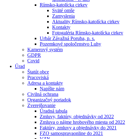
Rímsko-katolícka cirkev
Sväté omše
Zamyslenia
Aktuality Rímsko-katolícka cirkev
Kontakty
Fotogaléria Rímsko-katolícka cirkev
Urbár Závažná Poruba, p. s.
Pozemkové spoločenstvo Luhy
Kamerový systém
GDPR
Covid
Úrad
Štatút obce
Pracoviská
Adresa a kontakty
Napíšte nám
Civilná ochrana
Organizačný poriadok
Zverejňovanie
Úradná tabula
Zmluvy, faktúry, objednávky od 2022
Zmluva o nájme hrobového miesta od 2022
Faktúry, zmluvy a objednávky do 2021
FZO samospravaonline do 2021
VZN