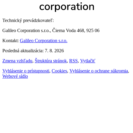
Technický prevádzkovateľ:
Galileo Corporation s.r.o., Čierna Voda 468, 925 06
Kontakt:
Galileo Corporation s.r.o.
Posledná aktualizácia: 7. 8. 2026
Zmena vzhľadu
,
Štruktúra stránok
,
RSS
,
Vytlačiť
Vyhlásenie o prístupnosti
,
Cookies
,
Vyhlásenie o ochrane súkromia
,
Webové sídlo