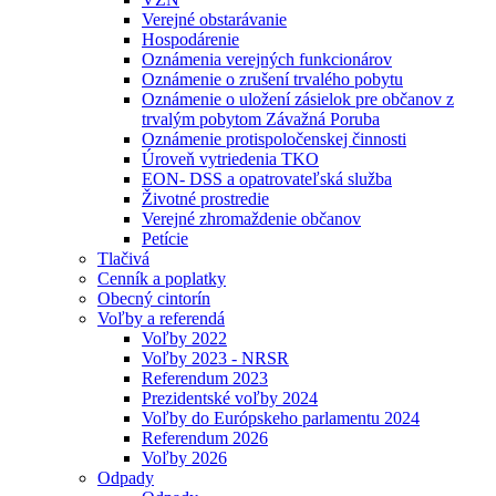
Verejné obstarávanie
Hospodárenie
Oznámenia verejných funkcionárov
Oznámenie o zrušení trvalého pobytu
Oznámenie o uložení zásielok pre občanov z
trvalým pobytom Závažná Poruba
Oznámenie protispoločenskej činnosti
Úroveň vytriedenia TKO
EON- DSS a opatrovateľská služba
Životné prostredie
Verejné zhromaždenie občanov
Petície
Tlačivá
Cenník a poplatky
Obecný cintorín
Voľby a referendá
Voľby 2022
Voľby 2023 - NRSR
Referendum 2023
Prezidentské voľby 2024
Voľby do Európskeho parlamentu 2024
Referendum 2026
Voľby 2026
Odpady