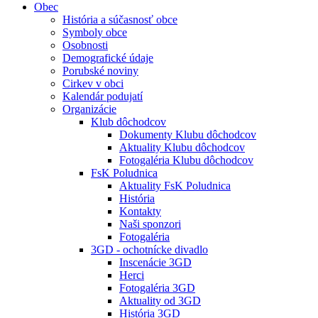
Obec
História a súčasnosť obce
Symboly obce
Osobnosti
Demografické údaje
Porubské noviny
Cirkev v obci
Kalendár podujatí
Organizácie
Klub dôchodcov
Dokumenty Klubu dôchodcov
Aktuality Klubu dôchodcov
Fotogaléria Klubu dôchodcov
FsK Poludnica
Aktuality FsK Poludnica
História
Kontakty
Naši sponzori
Fotogaléria
3GD - ochotnícke divadlo
Inscenácie 3GD
Herci
Fotogaléria 3GD
Aktuality od 3GD
História 3GD