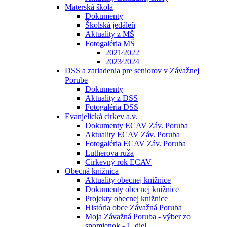
Materská škola
Dokumenty
Školská jedáleň
Aktuality z MŠ
Fotogaléria MŠ
2021⁄2022
2023⁄2024
DSS a zariadenia pre seniorov v Závažnej
Porube
Dokumenty
Aktuality z DSS
Fotogaléria DSS
Evanjelická cirkev a.v.
Dokumenty ECAV Záv. Poruba
Aktuality ECAV Záv. Poruba
Fotogaléria ECAV Záv. Poruba
Lutherova ruža
Cirkevný rok ECAV
Obecná knižnica
Aktuality obecnej knižnice
Dokumenty obecnej knižnice
Projekty obecnej knižnice
História obce Závažná Poruba
Moja Závažná Poruba - výber zo
spomienok - 1. diel