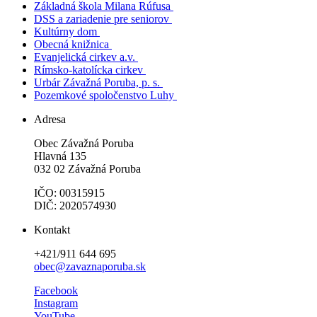
Základná škola Milana Rúfusa
DSS a zariadenie pre seniorov
Kultúrny dom
Obecná knižnica
Evanjelická cirkev a.v.
Rímsko-katolícka cirkev
Urbár Závažná Poruba, p. s.
Pozemkové spoločenstvo Luhy
Adresa
Obec Závažná Poruba
Hlavná 135
032 02 Závažná Poruba
IČO: 00315915
DIČ: 2020574930
Kontakt
+421/911 644 695
obec@zavaznaporuba.sk
Facebook
Instagram
YouTube