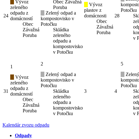
Vývoz
Obec Závažná
Vývoz
komposto
zeleného
Poruba
plastov z
Potočku
odpadu z
Zelený odpad a
24
domácnosti
28
Sk
domácností
kompostovisko v
Obec
ze
Obec
Potočku
Závažná
od
Závažná
Skládka
Poruba
ko
Poruba
zeleného
v 
odpadu a
kompostovisko
v Potočku
2
5
1
Zelený odpad a
Zelený
Vývoz
kompostovisko v
komposto
zeleného
Potočku
Potočku
odpadu z
31
Skládka
3
4
Sk
domácností
zeleného
ze
Obec
odpadu a
od
Závažná
kompostovisko
ko
Poruba
v Potočku
v 
Kalendár zvozu odpadu
Odpady