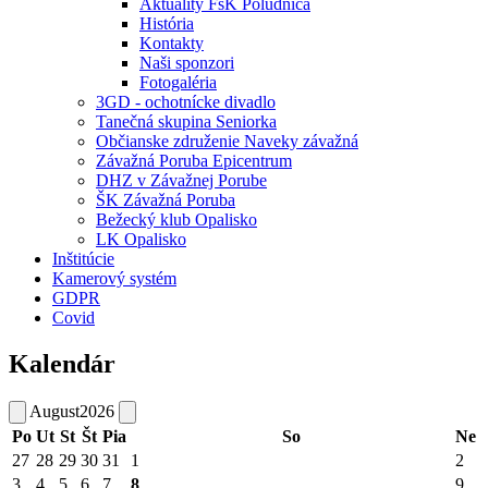
Aktuality FsK Poludnica
História
Kontakty
Naši sponzori
Fotogaléria
3GD - ochotnícke divadlo
Tanečná skupina Seniorka
Občianske združenie Naveky závažná
Závažná Poruba Epicentrum
DHZ v Závažnej Porube
ŠK Závažná Poruba
Bežecký klub Opalisko
LK Opalisko
Inštitúcie
Kamerový systém
GDPR
Covid
Kalendár
August
2026
Po
Ut
St
Št
Pia
So
Ne
27
28
29
30
31
1
2
3
4
5
6
7
8
9