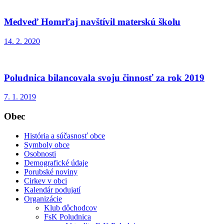
Medveď Homrľaj navštívil materskú školu
14. 2. 2020
Poludnica bilancovala svoju činnosť za rok 2019
7. 1. 2019
Obec
História a súčasnosť obce
Symboly obce
Osobnosti
Demografické údaje
Porubské noviny
Cirkev v obci
Kalendár podujatí
Organizácie
Klub dôchodcov
FsK Poludnica