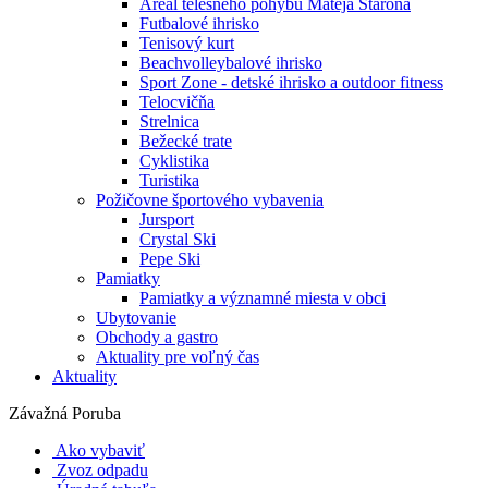
Areál telesného pohybu Mateja Staroňa
Futbalové ihrisko
Tenisový kurt
Beachvolleybalové ihrisko
Sport Zone - detské ihrisko a outdoor fitness
Telocvičňa
Strelnica
Bežecké trate
Cyklistika
Turistika
Požičovne športového vybavenia
Jursport
Crystal Ski
Pepe Ski
Pamiatky
Pamiatky a významné miesta v obci
Ubytovanie
Obchody a gastro
Aktuality pre voľný čas
Aktuality
Závažná Poruba
Ako vybaviť
Zvoz odpadu