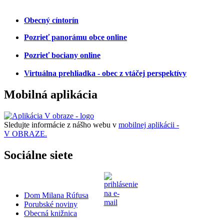
Obecný cíntorín
Pozrieť panorámu obce online
Pozrieť bociany online
Virtuálna prehliadka - obec z vtáčej perspektívy
Mobilná aplikácia
Sledujte informácie z nášho webu v
mobilnej aplikácii -
V OBRAZE.
Sociálne siete
Dom Milana Rúfusa
Porubské noviny
Obecná knižnica