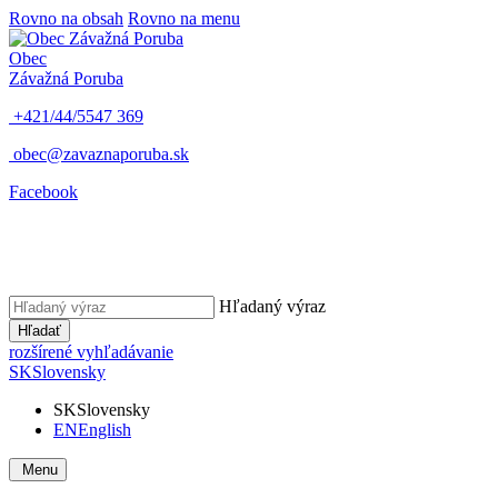
Rovno na obsah
Rovno na menu
Obec
Závažná Poruba
+421/44/5547 369
obec@zavaznaporuba.sk
Facebook
Hľadaný výraz
Hľadať
rozšírené vyhľadávanie
SK
Slovensky
SK
Slovensky
EN
English
Menu