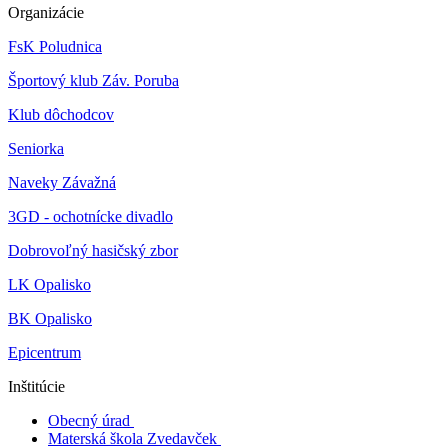
Organizácie
FsK Poludnica
Športový klub Záv. Poruba
Klub dôchodcov
Seniorka
Naveky Závažná
3GD - ochotnícke divadlo
Dobrovoľný hasičský zbor
LK Opalisko
BK Opalisko
Epicentrum
Inštitúcie
Obecný úrad
Materská škola Zvedavček