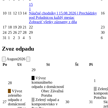
15
1
10
11
12
13
14
Náučné chodníky l 15.08.2026 l Prechádzky
16
pod Poludnicou každý mesiac
Zobraziť všetky záznamy z dňa
17
18
19
20
21
22
23
24
25
26
27
28
29
30
31
1
2
3
4
5
6
Zvoz odpadu
August
2026
Po
Ut
St
Št
Pi
29
Vývoz
1
komunálneho
28
odpadu z domácností
Zelený
Vývoz
Obec Závažná
komposto
zeleného
Poruba
Potočku
odpadu z
Zelený odpad a
27
30
31
Sk
domácností
kompostovisko v
ze