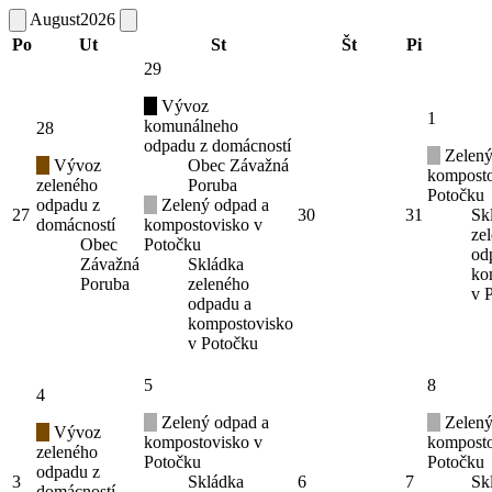
August
2026
Po
Ut
St
Št
Pi
29
Vývoz
1
komunálneho
28
odpadu z domácností
Zelený
Vývoz
Obec Závažná
komposto
zeleného
Poruba
Potočku
odpadu z
Zelený odpad a
27
30
31
Sk
domácností
kompostovisko v
ze
Obec
Potočku
od
Závažná
Skládka
ko
Poruba
zeleného
v 
odpadu a
kompostovisko
v Potočku
5
8
4
Zelený odpad a
Zelený
Vývoz
kompostovisko v
komposto
zeleného
Potočku
Potočku
odpadu z
3
Skládka
6
7
Sk
domácností