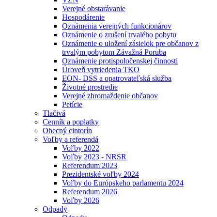
Verejné obstarávanie
Hospodárenie
Oznámenia verejných funkcionárov
Oznámenie o zrušení trvalého pobytu
Oznámenie o uložení zásielok pre občanov z
trvalým pobytom Závažná Poruba
Oznámenie protispoločenskej činnosti
Úroveň vytriedenia TKO
EON- DSS a opatrovateľská služba
Životné prostredie
Verejné zhromaždenie občanov
Petície
Tlačivá
Cenník a poplatky
Obecný cintorín
Voľby a referendá
Voľby 2022
Voľby 2023 - NRSR
Referendum 2023
Prezidentské voľby 2024
Voľby do Európskeho parlamentu 2024
Referendum 2026
Voľby 2026
Odpady