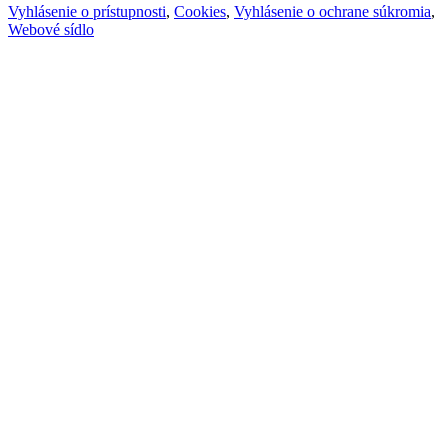
Vyhlásenie o prístupnosti
,
Cookies
,
Vyhlásenie o ochrane súkromia
,
Webové sídlo