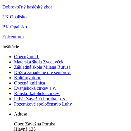
Dobrovoľný hasičský zbor
LK Opalisko
BK Opalisko
Epicentrum
Inštitúcie
Obecný úrad
Materská škola Zvedavček
Základná škola Milana Rúfusa
DSS a zariadenie pre seniorov
Kultúrny dom
Obecná knižnica
Evanjelická cirkev a.v.
Rímsko-katolícka cirkev
Urbár Závažná Poruba, p. s.
Pozemkové spoločenstvo Luhy
Adresa
Obec Závažná Poruba
Hlavná 135