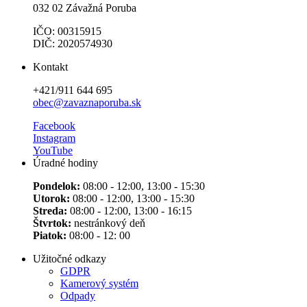
032 02 Závažná Poruba
IČO: 00315915
DIČ: 2020574930
Kontakt
+421/911 644 695
obec@zavaznaporuba.sk
Facebook
Instagram
YouTube
Úradné hodiny
Pondelok:
08:00 - 12:00, 13:00 - 15:30
Utorok:
08:00 - 12:00, 13:00 - 15:30
Streda:
08:00 - 12:00, 13:00 - 16:15
Štvrtok:
nestránkový deň
Piatok:
08:00 - 12: 00
Užitočné odkazy
GDPR
Kamerový systém
Odpady