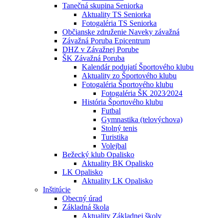
Tanečná skupina Seniorka
Aktuality TS Seniorka
Fotogaléria TS Seniorka
Občianske združenie Naveky závažná
Závažná Poruba Epicentrum
DHZ v Závažnej Porube
ŠK Závažná Poruba
Kalendár podujatí Športového klubu
Aktuality zo Športového klubu
Fotogaléria Športového klubu
Fotogaléria ŠK 2023⁄2024
História Športového klubu
Futbal
Gymnastika (telovýchova)
Stolný tenis
Turistika
Volejbal
Bežecký klub Opalisko
Aktuality BK Opalisko
LK Opalisko
Aktuality LK Opalisko
Inštitúcie
Obecný úrad
Základná škola
Aktuality Základnej školy