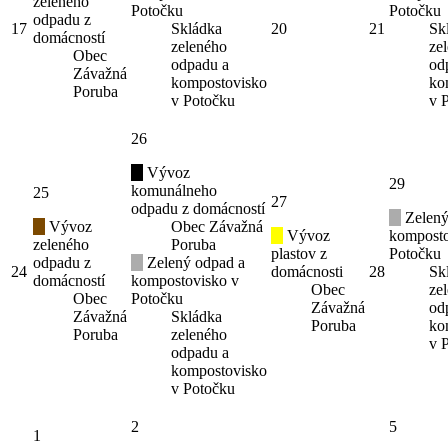
zeleného
Potočku
Potočku
odpadu z
17
Skládka
20
21
Sk
domácností
zeleného
ze
Obec
odpadu a
od
Závažná
kompostovisko
ko
Poruba
v Potočku
v 
26
Vývoz
29
komunálneho
25
27
odpadu z domácností
Zelený
Vývoz
Obec Závažná
Vývoz
komposto
zeleného
Poruba
plastov z
Potočku
odpadu z
Zelený odpad a
24
domácnosti
28
Sk
domácností
kompostovisko v
Obec
ze
Obec
Potočku
Závažná
od
Závažná
Skládka
Poruba
ko
Poruba
zeleného
v 
odpadu a
kompostovisko
v Potočku
2
5
1