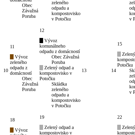
zeleného
ze
Obec
odpadu a
od
Závažná
kompostovisko
ko
Poruba
v Potočku
v 
12
Vývoz
15
komunálneho
11
odpadu z domácností
Zelený
Vývoz
Obec Závažná
komposto
zeleného
Poruba
Potočku
odpadu z
Zelený odpad a
10
13
14
Sk
domácností
kompostovisko v
ze
Obec
Potočku
od
Závažná
Skládka
ko
Poruba
zeleného
v 
odpadu a
kompostovisko
v Potočku
19
22
18
Zelený odpad a
Zelený
Vývoz
kompostovisko v
komposto