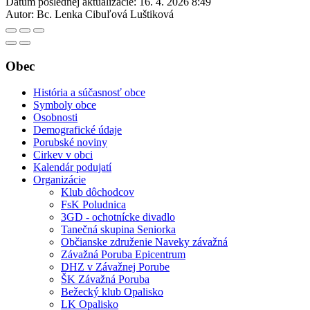
Dátum poslednej aktualizácie:
16. 4. 2026 8:49
Autor:
Bc. Lenka Cibuľová Luštiková
Obec
História a súčasnosť obce
Symboly obce
Osobnosti
Demografické údaje
Porubské noviny
Cirkev v obci
Kalendár podujatí
Organizácie
Klub dôchodcov
FsK Poludnica
3GD - ochotnícke divadlo
Tanečná skupina Seniorka
Občianske združenie Naveky závažná
Závažná Poruba Epicentrum
DHZ v Závažnej Porube
ŠK Závažná Poruba
Bežecký klub Opalisko
LK Opalisko