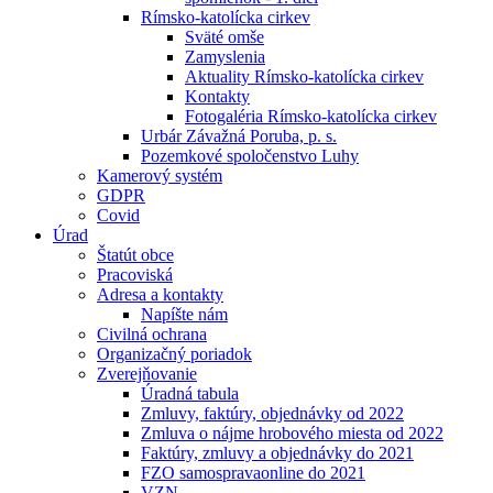
Rímsko-katolícka cirkev
Sväté omše
Zamyslenia
Aktuality Rímsko-katolícka cirkev
Kontakty
Fotogaléria Rímsko-katolícka cirkev
Urbár Závažná Poruba, p. s.
Pozemkové spoločenstvo Luhy
Kamerový systém
GDPR
Covid
Úrad
Štatút obce
Pracoviská
Adresa a kontakty
Napíšte nám
Civilná ochrana
Organizačný poriadok
Zverejňovanie
Úradná tabula
Zmluvy, faktúry, objednávky od 2022
Zmluva o nájme hrobového miesta od 2022
Faktúry, zmluvy a objednávky do 2021
FZO samospravaonline do 2021
VZN