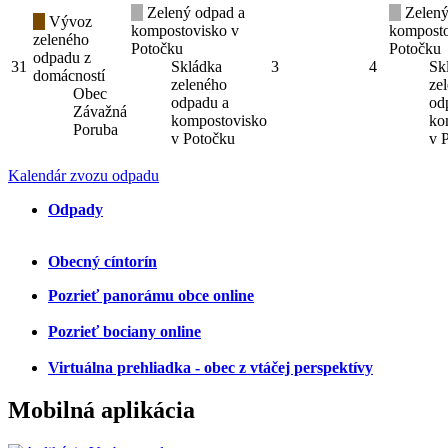
Zelený odpad a
Zelený
Vývoz
kompostovisko v
komposto
zeleného
Potočku
Potočku
odpadu z
31
Skládka
3
4
Sk
domácností
zeleného
ze
Obec
odpadu a
od
Závažná
kompostovisko
ko
Poruba
v Potočku
v 
Kalendár zvozu odpadu
Odpady
Obecný cíntorín
Pozrieť panorámu obce online
Pozrieť bociany online
Virtuálna prehliadka - obec z vtáčej perspektívy
Mobilná aplikácia