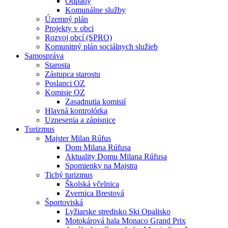
Odpady
Komunálne služby
Územný plán
Projekty v obci
Rozvoj obcí (SPRO)
Komunitný plán sociálnych služieb
Samospráva
Starosta
Zástupca starostu
Poslanci OZ
Komisie OZ
Zasadnutia komisií
Hlavná kontrolórka
Uznesenia a zápisnice
Turizmus
Majster Milan Rúfus
Dom Milana Rúfusa
Aktuality Domu Milana Rúfusa
Spomienky na Majstra
Tichý turizmus
Školská včelnica
Zvernica Brestová
Športoviská
Lyžiarske stredisko Ski Opalisko
Motokárová hala Monaco Grand Prix