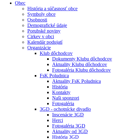
Obec
História a súčasnosť obce
Symboly obce
Osobnosti
Demografické údaje
Porubské noviny
Cirkev v obci
Kalendár podujatí
Organizácie
Klub dôchodcov
Dokumenty Klubu dôchodcov
Aktuality Klubu dôchodcov
Fotogaléria Klubu dôchodcov
FsK Poludnica
Aktuality FsK Poludnica
História
Kontakty
Naši sponzori
Fotogaléria
3GD - ochotnícke divadlo
Inscenácie 3GD
Herci
Fotogaléria 3GD
Aktuality od 3GD
História 3GD