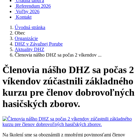
Úradná tabuľa
Referendum 2026
Voľby 2026
Kontakt
Úvodná stránka
Obec
Organizácie
DHZ v Závažnej Porube
Aktuality DHZ
Členovia nášho DHZ sa počas 2 víkendov ...
Členovia nášho DHZ sa počas 2
víkendov zúčastnili základného
kurzu pre členov dobrovoľných
hasičských zborov.
Na školení sme sa oboznámili z mnohými povinnosťami členov