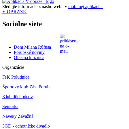
Sledujte informácie z nášho webu v
mobilnej aplikácii -
V OBRAZE.
Sociálne siete
Dom Milana Rúfusa
Porubské noviny
Obecná knižnica
Organizácie
FsK Poludnica
Športový klub Záv. Poruba
Klub dôchodcov
Seniorka
Naveky Závažná
3GD - ochotnícke divadlo