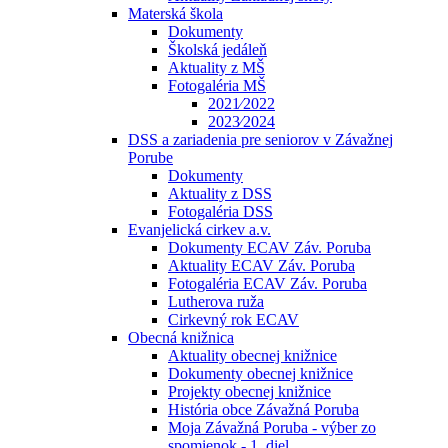
Materská škola
Dokumenty
Školská jedáleň
Aktuality z MŠ
Fotogaléria MŠ
2021⁄2022
2023⁄2024
DSS a zariadenia pre seniorov v Závažnej
Porube
Dokumenty
Aktuality z DSS
Fotogaléria DSS
Evanjelická cirkev a.v.
Dokumenty ECAV Záv. Poruba
Aktuality ECAV Záv. Poruba
Fotogaléria ECAV Záv. Poruba
Lutherova ruža
Cirkevný rok ECAV
Obecná knižnica
Aktuality obecnej knižnice
Dokumenty obecnej knižnice
Projekty obecnej knižnice
História obce Závažná Poruba
Moja Závažná Poruba - výber zo
spomienok - 1. diel