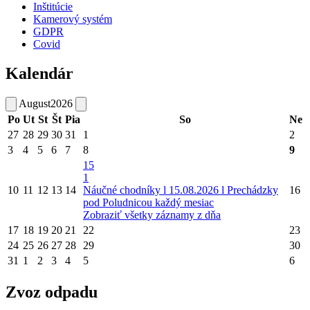
Inštitúcie
Kamerový systém
GDPR
Covid
Kalendár
August
2026
Po
Ut
St
Št
Pia
So
Ne
27
28
29
30
31
1
2
3
4
5
6
7
8
9
15
1
10
11
12
13
14
Náučné chodníky l 15.08.2026 l Prechádzky
16
pod Poludnicou každý mesiac
Zobraziť všetky záznamy z dňa
17
18
19
20
21
22
23
24
25
26
27
28
29
30
31
1
2
3
4
5
6
Zvoz odpadu