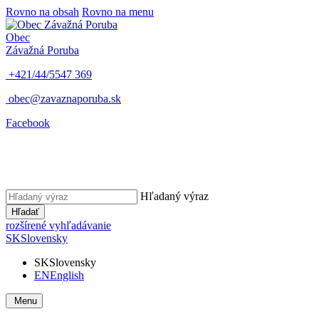
Rovno na obsah
Rovno na menu
Obec
Závažná Poruba
+421/44/5547 369
obec@zavaznaporuba.sk
Facebook
Hľadaný výraz
Hľadať
rozšírené vyhľadávanie
SK
Slovensky
SK
Slovensky
EN
English
Menu