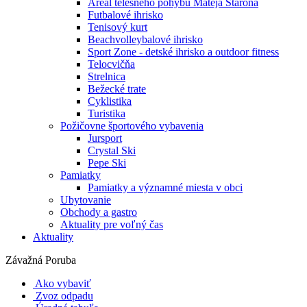
Areál telesného pohybu Mateja Staroňa
Futbalové ihrisko
Tenisový kurt
Beachvolleybalové ihrisko
Sport Zone - detské ihrisko a outdoor fitness
Telocvičňa
Strelnica
Bežecké trate
Cyklistika
Turistika
Požičovne športového vybavenia
Jursport
Crystal Ski
Pepe Ski
Pamiatky
Pamiatky a významné miesta v obci
Ubytovanie
Obchody a gastro
Aktuality pre voľný čas
Aktuality
Závažná Poruba
Ako vybaviť
Zvoz odpadu