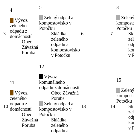
5
8
4
Zelený odpad a
Zelený
Vývoz
kompostovisko v
komposto
zeleného
Potočku
Potočku
odpadu z
3
Skládka
6
7
Sk
domácností
zeleného
ze
Obec
odpadu a
od
Závažná
kompostovisko
ko
Poruba
v Potočku
v 
12
Vývoz
15
komunálneho
11
odpadu z domácností
Zelený
Vývoz
Obec Závažná
komposto
zeleného
Poruba
Potočku
odpadu z
Zelený odpad a
10
13
14
Sk
domácností
kompostovisko v
ze
Obec
Potočku
od
Závažná
Skládka
ko
Poruba
zeleného
v 
odpadu a