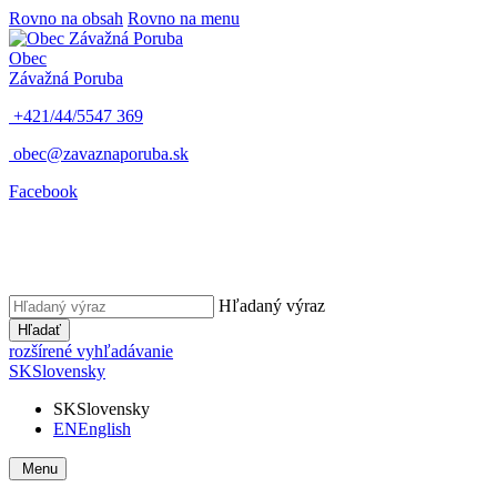
Rovno na obsah
Rovno na menu
Obec
Závažná Poruba
+421/44/5547 369
obec@zavaznaporuba.sk
Facebook
Hľadaný výraz
Hľadať
rozšírené vyhľadávanie
SK
Slovensky
SK
Slovensky
EN
English
Menu