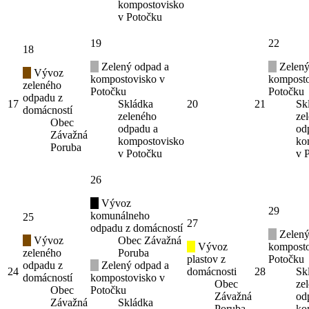
kompostovisko
v Potočku
19
22
18
Zelený odpad a
Zelený
Vývoz
kompostovisko v
komposto
zeleného
Potočku
Potočku
odpadu z
17
Skládka
20
21
Sk
domácností
zeleného
ze
Obec
odpadu a
od
Závažná
kompostovisko
ko
Poruba
v Potočku
v 
26
Vývoz
29
komunálneho
25
27
odpadu z domácností
Zelený
Vývoz
Obec Závažná
Vývoz
komposto
zeleného
Poruba
plastov z
Potočku
odpadu z
Zelený odpad a
24
domácnosti
28
Sk
domácností
kompostovisko v
Obec
ze
Obec
Potočku
Závažná
od
Závažná
Skládka
Poruba
ko