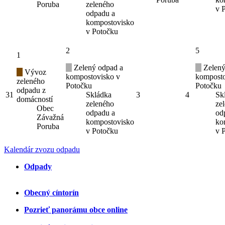
Poruba
zeleného
v 
odpadu a
kompostovisko
v Potočku
2
5
1
Zelený odpad a
Zelený
Vývoz
kompostovisko v
komposto
zeleného
Potočku
Potočku
odpadu z
31
Skládka
3
4
Sk
domácností
zeleného
ze
Obec
odpadu a
od
Závažná
kompostovisko
ko
Poruba
v Potočku
v 
Kalendár zvozu odpadu
Odpady
Obecný cíntorín
Pozrieť panorámu obce online