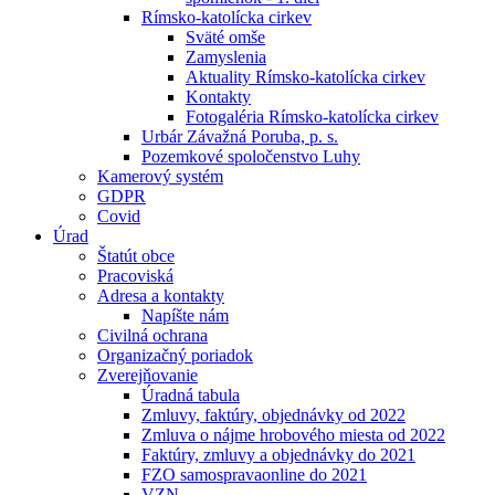
Rímsko-katolícka cirkev
Sväté omše
Zamyslenia
Aktuality Rímsko-katolícka cirkev
Kontakty
Fotogaléria Rímsko-katolícka cirkev
Urbár Závažná Poruba, p. s.
Pozemkové spoločenstvo Luhy
Kamerový systém
GDPR
Covid
Úrad
Štatút obce
Pracoviská
Adresa a kontakty
Napíšte nám
Civilná ochrana
Organizačný poriadok
Zverejňovanie
Úradná tabula
Zmluvy, faktúry, objednávky od 2022
Zmluva o nájme hrobového miesta od 2022
Faktúry, zmluvy a objednávky do 2021
FZO samospravaonline do 2021
VZN