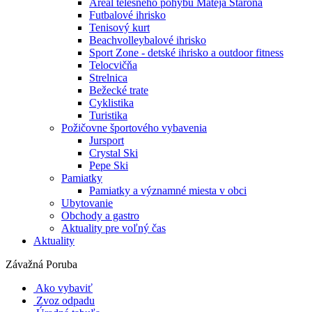
Areál telesného pohybu Mateja Staroňa
Futbalové ihrisko
Tenisový kurt
Beachvolleybalové ihrisko
Sport Zone - detské ihrisko a outdoor fitness
Telocvičňa
Strelnica
Bežecké trate
Cyklistika
Turistika
Požičovne športového vybavenia
Jursport
Crystal Ski
Pepe Ski
Pamiatky
Pamiatky a významné miesta v obci
Ubytovanie
Obchody a gastro
Aktuality pre voľný čas
Aktuality
Závažná Poruba
Ako vybaviť
Zvoz odpadu