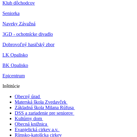
Klub dôchodcov
Seniorka
Naveky Závažná
3GD - ochotnícke divadlo
Dobrovoľný hasičský zbor
LK Opalisko
BK Opalisko
Epicentrum
Inštitúcie
Obecný úrad
Materská škola Zvedavček
Základná škola Milana Rúfusa
DSS a zariadenie pre seniorov
Kultúrny dom
Obecná knižnica
Evanjelická cirkev a.v.
Rímsko-katolícka cirkev