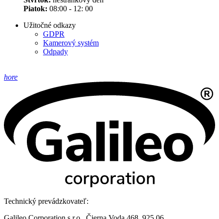
Piatok:
08:00 - 12: 00
Užitočné odkazy
GDPR
Kamerový systém
Odpady
hore
Technický prevádzkovateľ:
Galileo Corporation s.r.o., Čierna Voda 468, 925 06