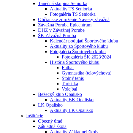
Tanečná skupina Seniorka
Aktuality TS Seniorka
Fotogaléria TS Seniorka
Občianske združenie Naveky závažná
Závažná Poruba Epicentrum
DHZ v Závažnej Porube
ŠK Závažná Poruba
Kalendár podujatí Športového klubu
Aktuality zo Športového klubu
Fotogaléria Športového klubu
Fotogaléria ŠK 2023⁄2024
História Športového klubu
Futbal
Gymnastika (telovýchova)
Stolný tenis
Turistika
Volejbal
Bežecký klub Opalisko
Aktuality BK Opalisko
LK Opalisko
Aktuality LK Opalisko
Inštitúcie
Obecný úrad
Základná škola
Aktuality Základnej školy