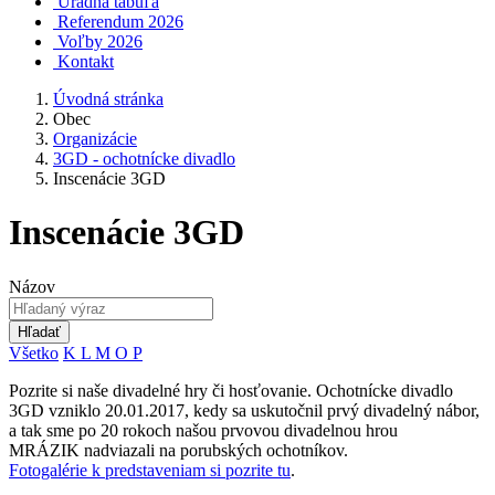
Úradná tabuľa
Referendum 2026
Voľby 2026
Kontakt
Úvodná stránka
Obec
Organizácie
3GD - ochotnícke divadlo
Inscenácie 3GD
Inscenácie 3GD
Názov
Hľadať
Všetko
K
L
M
O
P
Pozrite si naše divadelné hry či hosťovanie. Ochotnícke divadlo
3GD vzniklo 20.01.2017, kedy sa uskutočnil prvý divadelný nábor,
a tak sme po 20 rokoch našou prvovou divadelnou hrou
MRÁZIK nadviazali na porubských ochotníkov.
Fotogalérie k predstaveniam si pozrite tu
.