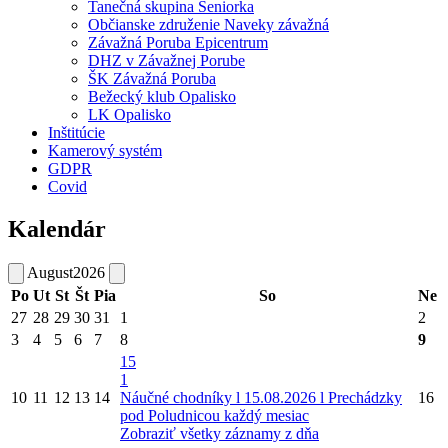
Tanečná skupina Seniorka
Občianske združenie Naveky závažná
Závažná Poruba Epicentrum
DHZ v Závažnej Porube
ŠK Závažná Poruba
Bežecký klub Opalisko
LK Opalisko
Inštitúcie
Kamerový systém
GDPR
Covid
Kalendár
August
2026
Po
Ut
St
Št
Pia
So
Ne
27
28
29
30
31
1
2
3
4
5
6
7
8
9
15
1
10
11
12
13
14
Náučné chodníky l 15.08.2026 l Prechádzky
16
pod Poludnicou každý mesiac
Zobraziť všetky záznamy z dňa