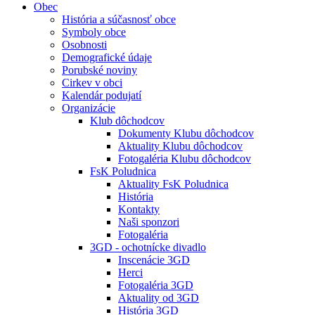
Obec
História a súčasnosť obce
Symboly obce
Osobnosti
Demografické údaje
Porubské noviny
Cirkev v obci
Kalendár podujatí
Organizácie
Klub dôchodcov
Dokumenty Klubu dôchodcov
Aktuality Klubu dôchodcov
Fotogaléria Klubu dôchodcov
FsK Poludnica
Aktuality FsK Poludnica
História
Kontakty
Naši sponzori
Fotogaléria
3GD - ochotnícke divadlo
Inscenácie 3GD
Herci
Fotogaléria 3GD
Aktuality od 3GD
História 3GD