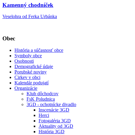
Kamenný chodníček
Veselohra od Ferka Urbánka
Obec
História a súčasnosť obce
Symboly obce
Osobnosti
Demografické údaje
Porubské noviny
Cirkev v obci
Kalendár podujatí
Organizácie
Klub dôchodcov
FsK Poludnica
3GD - ochotnícke divadlo
Inscenácie 3GD
Herci
Fotogaléria 3GD
Aktuality od 3GD
História 3GD