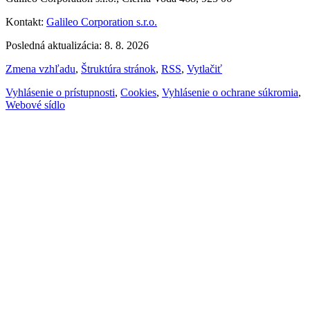
Kontakt:
Galileo Corporation s.r.o.
Posledná aktualizácia: 8. 8. 2026
Zmena vzhľadu
,
Štruktúra stránok
,
RSS
,
Vytlačiť
Vyhlásenie o prístupnosti
,
Cookies
,
Vyhlásenie o ochrane súkromia
,
Webové sídlo