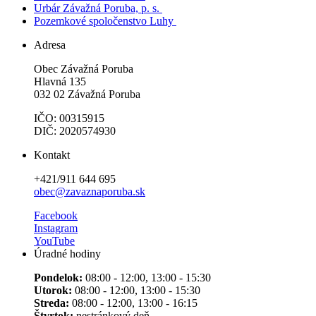
Urbár Závažná Poruba, p. s.
Pozemkové spoločenstvo Luhy
Adresa
Obec Závažná Poruba
Hlavná 135
032 02 Závažná Poruba
IČO: 00315915
DIČ: 2020574930
Kontakt
+421/911 644 695
obec@zavaznaporuba.sk
Facebook
Instagram
YouTube
Úradné hodiny
Pondelok:
08:00 - 12:00, 13:00 - 15:30
Utorok:
08:00 - 12:00, 13:00 - 15:30
Streda:
08:00 - 12:00, 13:00 - 16:15
Štvrtok:
nestránkový deň