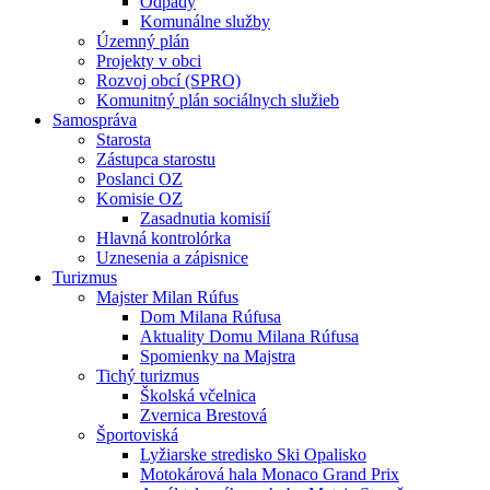
Odpady
Komunálne služby
Územný plán
Projekty v obci
Rozvoj obcí (SPRO)
Komunitný plán sociálnych služieb
Samospráva
Starosta
Zástupca starostu
Poslanci OZ
Komisie OZ
Zasadnutia komisií
Hlavná kontrolórka
Uznesenia a zápisnice
Turizmus
Majster Milan Rúfus
Dom Milana Rúfusa
Aktuality Domu Milana Rúfusa
Spomienky na Majstra
Tichý turizmus
Školská včelnica
Zvernica Brestová
Športoviská
Lyžiarske stredisko Ski Opalisko
Motokárová hala Monaco Grand Prix