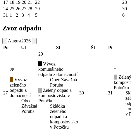
17
18
19
20
21
22
23
24
25
26
27
28
29
30
31
1
2
3
4
5
6
Zvoz odpadu
August
2026
Po
Ut
St
Št
Pi
29
Vývoz
1
komunálneho
28
odpadu z domácností
Zelený
Vývoz
Obec Závažná
komposto
zeleného
Poruba
Potočku
odpadu z
Zelený odpad a
27
30
31
Sk
domácností
kompostovisko v
ze
Obec
Potočku
od
Závažná
Skládka
ko
Poruba
zeleného
v 
odpadu a
kompostovisko
v Potočku