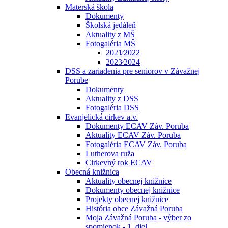
Materská škola
Dokumenty
Školská jedáleň
Aktuality z MŠ
Fotogaléria MŠ
2021⁄2022
2023⁄2024
DSS a zariadenia pre seniorov v Závažnej
Porube
Dokumenty
Aktuality z DSS
Fotogaléria DSS
Evanjelická cirkev a.v.
Dokumenty ECAV Záv. Poruba
Aktuality ECAV Záv. Poruba
Fotogaléria ECAV Záv. Poruba
Lutherova ruža
Cirkevný rok ECAV
Obecná knižnica
Aktuality obecnej knižnice
Dokumenty obecnej knižnice
Projekty obecnej knižnice
História obce Závažná Poruba
Moja Závažná Poruba - výber zo
spomienok - 1. diel