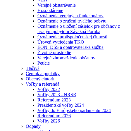
Verejné obstarávanie
Hospodárenie
Oznámenia verejných funkcionárov
Oznámenie o zrušení trvalého pobytu
Oznámenie o uložení zásielok pre občanov z
trvalým pobytom Závažná Poruba
Oznámenie protispoločenskej činnosti
Úroveň vytriedenia TKO
EON- DSS a opatrovateľská služba
Životné prostredie
Verejné zhromaždenie občanov
Petície
Tlačivá
Cenník a poplatky
Obecný cintorín
Voľby a referendá
Voľby 2022
Voľby 2023 - NRSR
Referendum 2023
Prezidentské voľby 2024
Voľby do Európskeho parlamentu 2024
Referendum 2026
Voľby 2026
Odpady