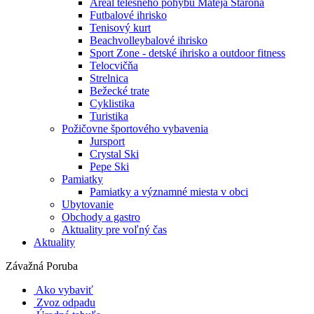
Areál telesného pohybu Mateja Staroňa
Futbalové ihrisko
Tenisový kurt
Beachvolleybalové ihrisko
Sport Zone - detské ihrisko a outdoor fitness
Telocvičňa
Strelnica
Bežecké trate
Cyklistika
Turistika
Požičovne športového vybavenia
Jursport
Crystal Ski
Pepe Ski
Pamiatky
Pamiatky a významné miesta v obci
Ubytovanie
Obchody a gastro
Aktuality pre voľný čas
Aktuality
Závažná Poruba
Ako vybaviť
Zvoz odpadu