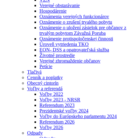
Verejné obstarávanie
Hospodárenie
Oznámenia verejných funkcionárov
Oznámenie o zrušení trvalého pobytu
Oznámenie o uložení zásielok pre občanov z
trvalým pobytom Závažná Poruba
Oznámenie protispoločenskej činnosti
Úroveň vytriedenia TKO
EON- DSS a opatrovateľská služba
Životné prostredie
Verejné zhromaždenie občanov
Petície
Tlačivá
Cenník a poplatky
Obecný cintorín
Voľby a referendá
Voľby 2022
Voľby 2023 - NRSR
Referendum 2023
Prezidentské voľby 2024
Voľby do Európskeho parlamentu 2024
Referendum 2026
Voľby 2026
Odpady