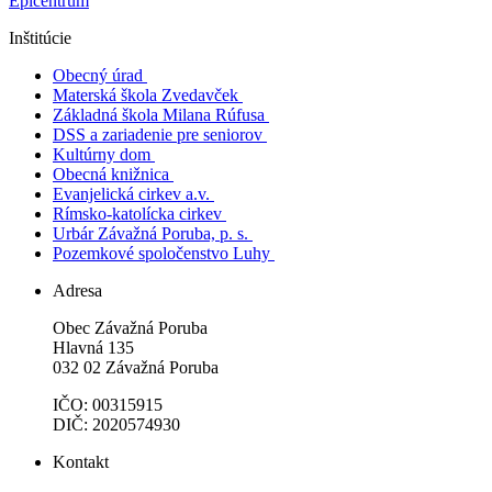
Epicentrum
Inštitúcie
Obecný úrad
Materská škola Zvedavček
Základná škola Milana Rúfusa
DSS a zariadenie pre seniorov
Kultúrny dom
Obecná knižnica
Evanjelická cirkev a.v.
Rímsko-katolícka cirkev
Urbár Závažná Poruba, p. s.
Pozemkové spoločenstvo Luhy
Adresa
Obec Závažná Poruba
Hlavná 135
032 02 Závažná Poruba
IČO: 00315915
DIČ: 2020574930
Kontakt