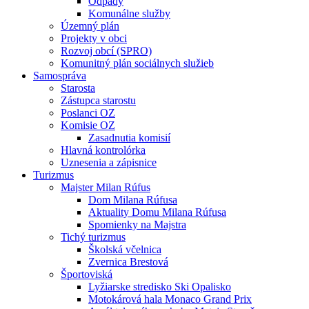
Odpady
Komunálne služby
Územný plán
Projekty v obci
Rozvoj obcí (SPRO)
Komunitný plán sociálnych služieb
Samospráva
Starosta
Zástupca starostu
Poslanci OZ
Komisie OZ
Zasadnutia komisií
Hlavná kontrolórka
Uznesenia a zápisnice
Turizmus
Majster Milan Rúfus
Dom Milana Rúfusa
Aktuality Domu Milana Rúfusa
Spomienky na Majstra
Tichý turizmus
Školská včelnica
Zvernica Brestová
Športoviská
Lyžiarske stredisko Ski Opalisko
Motokárová hala Monaco Grand Prix