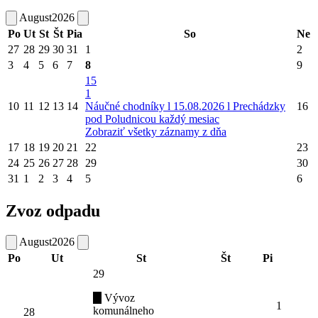
August
2026
Po
Ut
St
Št
Pia
So
Ne
27
28
29
30
31
1
2
3
4
5
6
7
8
9
15
1
10
11
12
13
14
Náučné chodníky l 15.08.2026 l Prechádzky
16
pod Poludnicou každý mesiac
Zobraziť všetky záznamy z dňa
17
18
19
20
21
22
23
24
25
26
27
28
29
30
31
1
2
3
4
5
6
Zvoz odpadu
August
2026
Po
Ut
St
Št
Pi
29
Vývoz
1
komunálneho
28