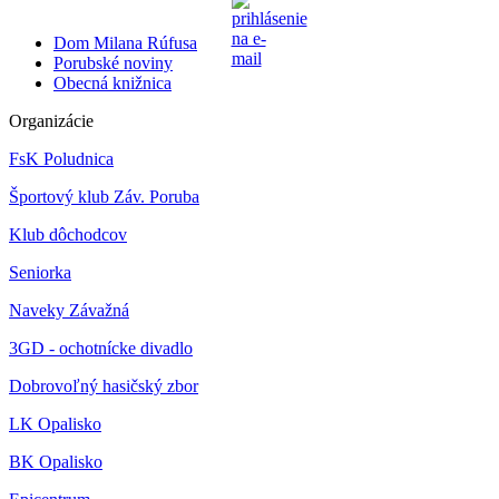
Dom Milana Rúfusa
Porubské noviny
Obecná knižnica
Organizácie
FsK Poludnica
Športový klub Záv. Poruba
Klub dôchodcov
Seniorka
Naveky Závažná
3GD - ochotnícke divadlo
Dobrovoľný hasičský zbor
LK Opalisko
BK Opalisko