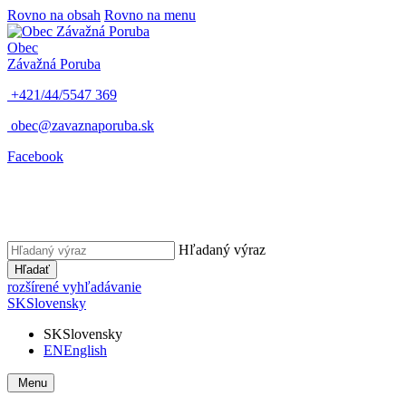
Rovno na obsah
Rovno na menu
Obec
Závažná Poruba
+421/44/5547 369
obec@zavaznaporuba.sk
Facebook
Hľadaný výraz
Hľadať
rozšírené vyhľadávanie
SK
Slovensky
SK
Slovensky
EN
English
Menu