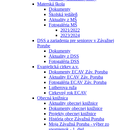
Materská škola
Dokumenty
Školská jedáleň
Aktuality z MŠ
Fotogaléria MŠ
2021⁄2022
2023⁄2024
DSS a zariadenia pre seniorov v Závažnej
Porube
Dokumenty
Aktuality z DSS
Fotogaléria DSS
Evanjelická cirkev a.v.
Dokumenty ECAV Záv. Poruba
Aktuality ECAV Záv. Poruba
Fotogaléria ECAV Záv. Poruba
Lutherova ruža
Cirkevný rok ECAV
Obecná knižnica
Aktuality obecnej knižnice
Dokumenty obecnej knižnice
Projekty obecnej knižnice
História obce Závažná Poruba
Moja Závažná Poruba - výber zo
spomienok - 1. diel