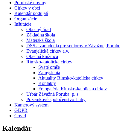
Porubské noviny
Cirkev v obci
Kalendár podujatí
Organizácie
Inštitúcie
Obecný úrad
Základná škola
Materská škola
DSS a zariadenia pre seniorov v Závažnej Porube
Evanjelická cirkev a.v.
Obecná knižnica
Rímsko-katolícka cirkev
Sväté omše
Zamyslenia
Aktuality Rímsko-katolícka cirkev
Kontakty
Fotogaléria Rímsko-katolícka cirkev
Urbár Závažná Poruba, p. s.
Pozemkové spoločenstvo Luhy
Kamerový systém
GDPR
Covid
Kalendár