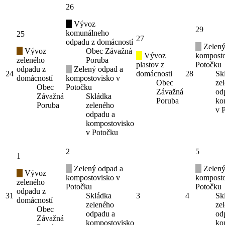
26
Vývoz
29
komunálneho
25
27
odpadu z domácností
Zelený
Vývoz
Obec Závažná
Vývoz
komposto
zeleného
Poruba
plastov z
Potočku
odpadu z
Zelený odpad a
24
domácnosti
28
Sk
domácností
kompostovisko v
Obec
ze
Obec
Potočku
Závažná
od
Závažná
Skládka
Poruba
ko
Poruba
zeleného
v 
odpadu a
kompostovisko
v Potočku
2
5
1
Zelený odpad a
Zelený
Vývoz
kompostovisko v
komposto
zeleného
Potočku
Potočku
odpadu z
31
Skládka
3
4
Sk
domácností
zeleného
ze
Obec
odpadu a
od
Závažná
kompostovisko
ko