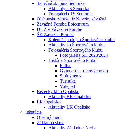
Tanečná skupina Seniorka
Aktuality TS Seniorka
Fotogaléria TS Seniorka
Občianske združenie Naveky závažná
Závažná Poruba Epicentrum
DHZ v Závažnej Porube
ŠK Závažná Poruba
Kalendár podujatí Športového klubu
Aktuality zo Športového klubu
Fotogaléria Športového klubu
Fotogaléria ŠK 2023⁄2024
História Športového klubu
Futbal
Gymnastika (telovýchova)
Stolný tenis
Turistika
Volejbal
Bežecký klub Opalisko
Aktuality BK Opalisko
LK Opalisko
Aktuality LK Opalisko
Inštitúcie
Obecný úrad
Základná škola
Aktuality Základnej školy