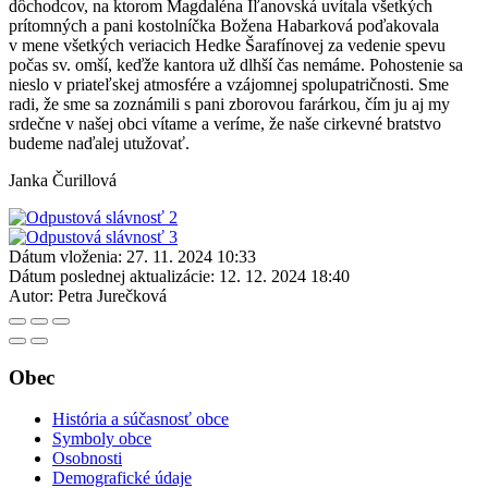
dôchodcov, na ktorom Magdaléna Iľanovská uvítala všetkých
prítomných a pani kostolníčka Božena Habarková poďakovala
v mene všetkých veriacich Hedke Šarafínovej za vedenie spevu
počas sv. omší, keďže kantora už dlhší čas nemáme. Pohostenie sa
nieslo v priateľskej atmosfére a vzájomnej spolupatričnosti. Sme
radi, že sme sa zoznámili s pani zborovou farárkou, čím ju aj my
srdečne v našej obci vítame a veríme, že naše cirkevné bratstvo
budeme naďalej utužovať.
Janka Čurillová
Dátum vloženia:
27. 11. 2024 10:33
Dátum poslednej aktualizácie:
12. 12. 2024 18:40
Autor:
Petra Jurečková
Obec
História a súčasnosť obce
Symboly obce
Osobnosti
Demografické údaje