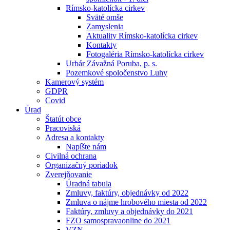
Rímsko-katolícka cirkev
Sväté omše
Zamyslenia
Aktuality Rímsko-katolícka cirkev
Kontakty
Fotogaléria Rímsko-katolícka cirkev
Urbár Závažná Poruba, p. s.
Pozemkové spoločenstvo Luhy
Kamerový systém
GDPR
Covid
Úrad
Štatút obce
Pracoviská
Adresa a kontakty
Napíšte nám
Civilná ochrana
Organizačný poriadok
Zverejňovanie
Úradná tabula
Zmluvy, faktúry, objednávky od 2022
Zmluva o nájme hrobového miesta od 2022
Faktúry, zmluvy a objednávky do 2021
FZO samospravaonline do 2021
VZN