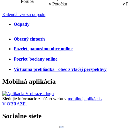
Poruba
v Potočku
v 
Kalendár zvozu odpadu
Odpady
Obecný cíntorín
Pozrieť panorámu obce online
Pozrieť bociany online
Virtuálna prehliadka - obec z vtáčej perspektívy
Mobilná aplikácia
Sledujte informácie z nášho webu v
mobilnej aplikácii -
V OBRAZE.
Sociálne siete