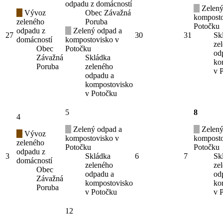
odpadu z domácností
Zelený
Vývoz
Obec Závažná
komposto
zeleného
Poruba
Potočku
odpadu z
Zelený odpad a
27
30
31
Sk
domácností
kompostovisko v
ze
Obec
Potočku
od
Závažná
Skládka
ko
Poruba
zeleného
v 
odpadu a
kompostovisko
v Potočku
5
8
4
Zelený odpad a
Zelený
Vývoz
kompostovisko v
komposto
zeleného
Potočku
Potočku
odpadu z
3
Skládka
6
7
Sk
domácností
zeleného
ze
Obec
odpadu a
od
Závažná
kompostovisko
ko
Poruba
v Potočku
v 
12