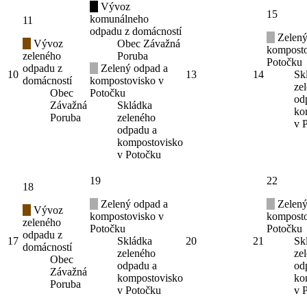
Vývoz
15
komunálneho
11
odpadu z domácností
Zelený
Vývoz
Obec Závažná
komposto
zeleného
Poruba
Potočku
odpadu z
Zelený odpad a
10
13
14
Sk
domácností
kompostovisko v
ze
Obec
Potočku
od
Závažná
Skládka
ko
Poruba
zeleného
v 
odpadu a
kompostovisko
v Potočku
19
22
18
Zelený odpad a
Zelený
Vývoz
kompostovisko v
komposto
zeleného
Potočku
Potočku
odpadu z
17
Skládka
20
21
Sk
domácností
zeleného
ze
Obec
odpadu a
od
Závažná
kompostovisko
ko
Poruba
v Potočku
v 