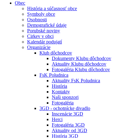
Obec
História a súčasnosť obce
Symboly obce
Osobnosti
Demografické údaje
Porubské noviny
Cirkev v obci
Kalendár podujatí
Organizácie
Klub dôchodcov
Dokumenty Klubu dôchodcov
Aktuality Klubu dôchodcov
Fotogaléria Klubu dôchodcov
FsK Poludnica
Aktuality FsK Poludnica
História
Kontakty
Naši sponzori
Fotogaléria
3GD - ochotnícke divadlo
Inscenácie 3GD
Herci
Fotogaléria 3GD
Aktuality od 3GD
História 3GD