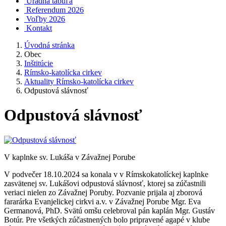
Úradná tabuľa
Referendum 2026
Voľby 2026
Kontakt
Úvodná stránka
Obec
Inštitúcie
Rímsko-katolícka cirkev
Aktuality Rímsko-katolícka cirkev
Odpustová slávnosť
Odpustová slávnosť
V kaplnke sv. Lukáša v Závažnej Porube
V podvečer 18.10.2024 sa konala v v Rímskokatolíckej kaplnke
zasvätenej sv. Lukášovi odpustová slávnosť, ktorej sa zúčastnili
veriaci nielen zo Závažnej Poruby. Pozvanie prijala aj zborová
fararárka Evanjelickej cirkvi a.v. v Závažnej Porube Mgr. Eva
Germanová, PhD. Svätú omšu celebroval pán kaplán Mgr. Gustáv
Botúr. Pre všetkých zúčastnených bolo pripravené agapé v klube