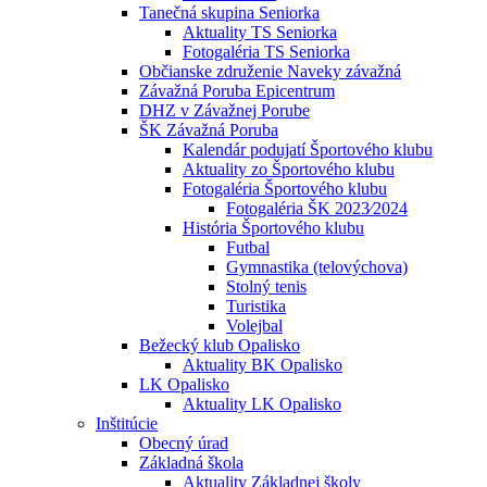
Tanečná skupina Seniorka
Aktuality TS Seniorka
Fotogaléria TS Seniorka
Občianske združenie Naveky závažná
Závažná Poruba Epicentrum
DHZ v Závažnej Porube
ŠK Závažná Poruba
Kalendár podujatí Športového klubu
Aktuality zo Športového klubu
Fotogaléria Športového klubu
Fotogaléria ŠK 2023⁄2024
História Športového klubu
Futbal
Gymnastika (telovýchova)
Stolný tenis
Turistika
Volejbal
Bežecký klub Opalisko
Aktuality BK Opalisko
LK Opalisko
Aktuality LK Opalisko
Inštitúcie
Obecný úrad
Základná škola
Aktuality Základnej školy