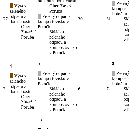
odpadu z domácností
Zelený
Vývoz
Obec Závažná
komposto
zeleného
Poruba
Potočku
odpadu z
Zelený odpad a
27
30
31
Sk
domácností
kompostovisko v
ze
Obec
Potočku
od
Závažná
Skládka
ko
Poruba
zeleného
v 
odpadu a
kompostovisko
v Potočku
5
8
4
Zelený odpad a
Zelený
Vývoz
kompostovisko v
komposto
zeleného
Potočku
Potočku
odpadu z
3
Skládka
6
7
Sk
domácností
zeleného
ze
Obec
odpadu a
od
Závažná
kompostovisko
ko
Poruba
v Potočku
v 
12