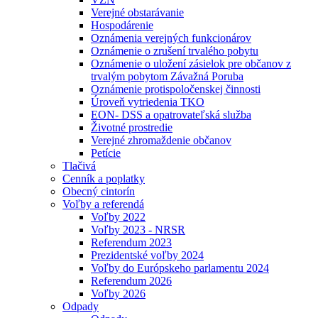
Verejné obstarávanie
Hospodárenie
Oznámenia verejných funkcionárov
Oznámenie o zrušení trvalého pobytu
Oznámenie o uložení zásielok pre občanov z
trvalým pobytom Závažná Poruba
Oznámenie protispoločenskej činnosti
Úroveň vytriedenia TKO
EON- DSS a opatrovateľská služba
Životné prostredie
Verejné zhromaždenie občanov
Petície
Tlačivá
Cenník a poplatky
Obecný cintorín
Voľby a referendá
Voľby 2022
Voľby 2023 - NRSR
Referendum 2023
Prezidentské voľby 2024
Voľby do Európskeho parlamentu 2024
Referendum 2026
Voľby 2026
Odpady