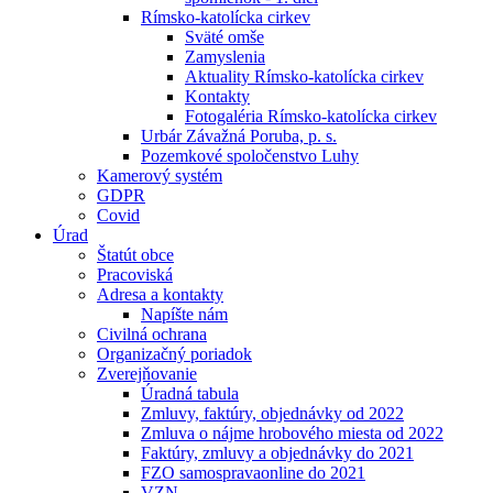
Rímsko-katolícka cirkev
Sväté omše
Zamyslenia
Aktuality Rímsko-katolícka cirkev
Kontakty
Fotogaléria Rímsko-katolícka cirkev
Urbár Závažná Poruba, p. s.
Pozemkové spoločenstvo Luhy
Kamerový systém
GDPR
Covid
Úrad
Štatút obce
Pracoviská
Adresa a kontakty
Napíšte nám
Civilná ochrana
Organizačný poriadok
Zverejňovanie
Úradná tabula
Zmluvy, faktúry, objednávky od 2022
Zmluva o nájme hrobového miesta od 2022
Faktúry, zmluvy a objednávky do 2021
FZO samospravaonline do 2021
VZN