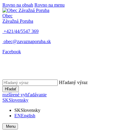
Rovno na obsah
Rovno na menu
Obec
Závažná Poruba
+421/44/5547 369
obec@zavaznaporuba.sk
Facebook
Hľadaný výraz
Hľadať
rozšírené vyhľadávanie
SK
Slovensky
SK
Slovensky
EN
English
Menu