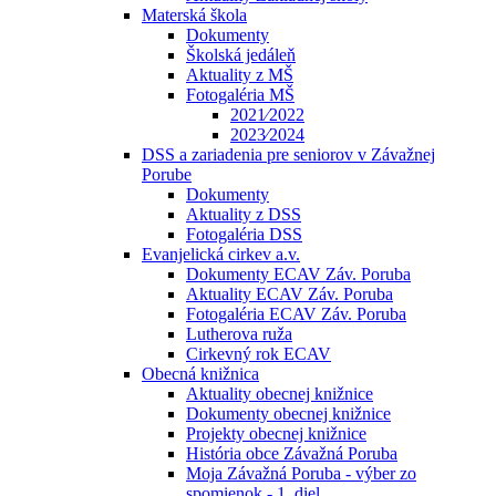
Materská škola
Dokumenty
Školská jedáleň
Aktuality z MŠ
Fotogaléria MŠ
2021⁄2022
2023⁄2024
DSS a zariadenia pre seniorov v Závažnej
Porube
Dokumenty
Aktuality z DSS
Fotogaléria DSS
Evanjelická cirkev a.v.
Dokumenty ECAV Záv. Poruba
Aktuality ECAV Záv. Poruba
Fotogaléria ECAV Záv. Poruba
Lutherova ruža
Cirkevný rok ECAV
Obecná knižnica
Aktuality obecnej knižnice
Dokumenty obecnej knižnice
Projekty obecnej knižnice
História obce Závažná Poruba
Moja Závažná Poruba - výber zo
spomienok - 1. diel