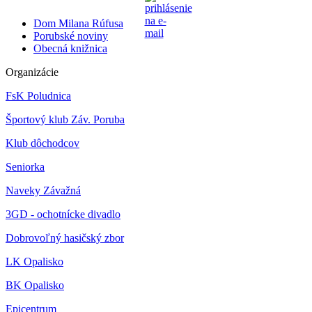
Dom Milana Rúfusa
Porubské noviny
Obecná knižnica
Organizácie
FsK Poludnica
Športový klub Záv. Poruba
Klub dôchodcov
Seniorka
Naveky Závažná
3GD - ochotnícke divadlo
Dobrovoľný hasičský zbor
LK Opalisko
BK Opalisko
Epicentrum