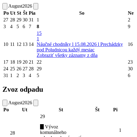
August
2026
Po
Ut
St
Št
Pia
So
Ne
27
28
29
30
31
1
2
3
4
5
6
7
8
9
15
1
10
11
12
13
14
Náučné chodníky l 15.08.2026 l Prechádzky
16
pod Poludnicou každý mesiac
Zobraziť všetky záznamy z dňa
17
18
19
20
21
22
23
24
25
26
27
28
29
30
31
1
2
3
4
5
6
Zvoz odpadu
August
2026
Po
Ut
St
Št
Pi
29
Vývoz
1
komunálneho
28