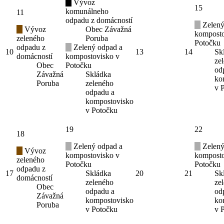
Vývoz
15
komunálneho
11
odpadu z domácností
Zelený
Vývoz
Obec Závažná
komposto
zeleného
Poruba
Potočku
odpadu z
Zelený odpad a
10
13
14
Sk
domácností
kompostovisko v
ze
Obec
Potočku
od
Závažná
Skládka
ko
Poruba
zeleného
v 
odpadu a
kompostovisko
v Potočku
19
22
18
Zelený odpad a
Zelený
Vývoz
kompostovisko v
komposto
zeleného
Potočku
Potočku
odpadu z
17
Skládka
20
21
Sk
domácností
zeleného
ze
Obec
odpadu a
od
Závažná
kompostovisko
ko
Poruba
v Potočku
v 