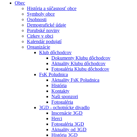
Obec
História a súčasnosť obce
Symboly obce
Osobnosti
Demografické údaje
Porubské noviny
Cirkev v obci
Kalendár podujatí
Organizácie
Klub dôchodcov
Dokumenty Klubu dôchodcov
Aktuality Klubu dôchodcov
Fotogaléria Klubu dôchodcov
FsK Poludnica
Aktuality FsK Poludnica
História
Kontakty
Naši sponzori
Fotogaléria
3GD - ochotnícke divadlo
Inscenácie 3GD
Herci
Fotogaléria 3GD
Aktuality od 3GD
História 3GD