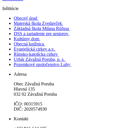
Inštitúcie
Obecný úrad
Materská škola Zvedavček
Základná škola Milana Rúfusa
DSS a zariadenie pre seniorov
Kultúrny dom
Obecná knižnica
Evanjelická cirkev a.v.
Rímsko-katolícka cirkev
Urbár Závažná Poruba, p. s.
Pozemkové spoločenstvo Luhy
Adresa
Obec Závažná Poruba
Hlavná 135
032 02 Závažná Poruba
IČO: 00315915
DIČ: 2020574930
Kontakt