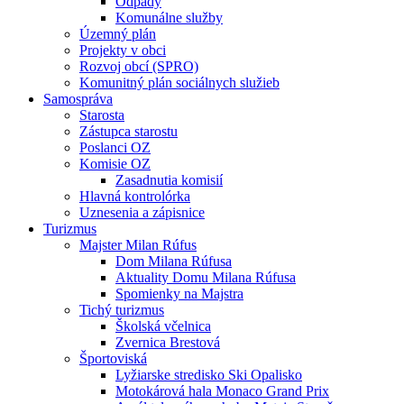
Odpady
Komunálne služby
Územný plán
Projekty v obci
Rozvoj obcí (SPRO)
Komunitný plán sociálnych služieb
Samospráva
Starosta
Zástupca starostu
Poslanci OZ
Komisie OZ
Zasadnutia komisií
Hlavná kontrolórka
Uznesenia a zápisnice
Turizmus
Majster Milan Rúfus
Dom Milana Rúfusa
Aktuality Domu Milana Rúfusa
Spomienky na Majstra
Tichý turizmus
Školská včelnica
Zvernica Brestová
Športoviská
Lyžiarske stredisko Ski Opalisko
Motokárová hala Monaco Grand Prix