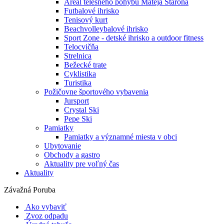
Areál telesného pohybu Mateja Staroňa
Futbalové ihrisko
Tenisový kurt
Beachvolleybalové ihrisko
Sport Zone - detské ihrisko a outdoor fitness
Telocvičňa
Strelnica
Bežecké trate
Cyklistika
Turistika
Požičovne športového vybavenia
Jursport
Crystal Ski
Pepe Ski
Pamiatky
Pamiatky a významné miesta v obci
Ubytovanie
Obchody a gastro
Aktuality pre voľný čas
Aktuality
Závažná Poruba
Ako vybaviť
Zvoz odpadu