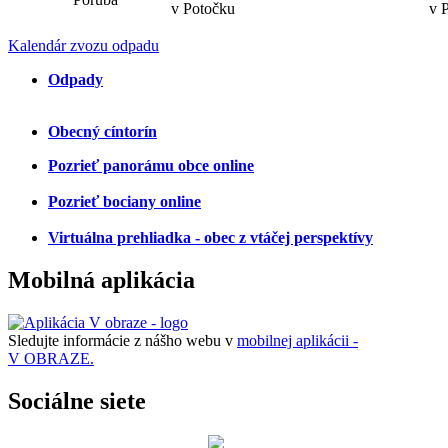
v Potočku
v 
Kalendár zvozu odpadu
Odpady
Obecný cíntorín
Pozrieť panorámu obce online
Pozrieť bociany online
Virtuálna prehliadka - obec z vtáčej perspektívy
Mobilná aplikácia
Sledujte informácie z nášho webu v
mobilnej aplikácii -
V OBRAZE.
Sociálne siete