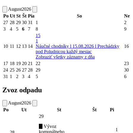
August
2026
Po
Ut
St
Št
Pia
So
Ne
27
28
29
30
31
1
2
3
4
5
6
7
8
9
15
1
10
11
12
13
14
Náučné chodníky l 15.08.2026 l Prechádzky
16
pod Poludnicou každý mesiac
Zobraziť všetky záznamy z dňa
17
18
19
20
21
22
23
24
25
26
27
28
29
30
31
1
2
3
4
5
6
Zvoz odpadu
August
2026
Po
Ut
St
Št
Pi
29
Vývoz
1
komunálneho
28