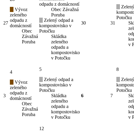
odpadu z domácností
Zelený
Vývoz
Obec Závažná
komposto
zeleného
Poruba
Potočku
odpadu z
Zelený odpad a
27
30
31
Sk
domácností
kompostovisko v
ze
Obec
Potočku
od
Závažná
Skládka
ko
Poruba
zeleného
v 
odpadu a
kompostovisko
v Potočku
5
8
4
Zelený odpad a
Zelený
Vývoz
kompostovisko v
komposto
zeleného
Potočku
Potočku
odpadu z
3
Skládka
6
7
Sk
domácností
zeleného
ze
Obec
odpadu a
od
Závažná
kompostovisko
ko
Poruba
v Potočku
v 
12