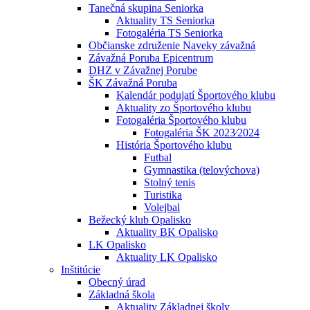
Tanečná skupina Seniorka
Aktuality TS Seniorka
Fotogaléria TS Seniorka
Občianske združenie Naveky závažná
Závažná Poruba Epicentrum
DHZ v Závažnej Porube
ŠK Závažná Poruba
Kalendár podujatí Športového klubu
Aktuality zo Športového klubu
Fotogaléria Športového klubu
Fotogaléria ŠK 2023⁄2024
História Športového klubu
Futbal
Gymnastika (telovýchova)
Stolný tenis
Turistika
Volejbal
Bežecký klub Opalisko
Aktuality BK Opalisko
LK Opalisko
Aktuality LK Opalisko
Inštitúcie
Obecný úrad
Základná škola
Aktuality Základnej školy