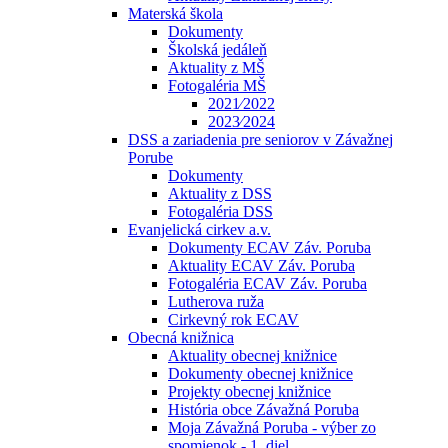
Materská škola
Dokumenty
Školská jedáleň
Aktuality z MŠ
Fotogaléria MŠ
2021⁄2022
2023⁄2024
DSS a zariadenia pre seniorov v Závažnej
Porube
Dokumenty
Aktuality z DSS
Fotogaléria DSS
Evanjelická cirkev a.v.
Dokumenty ECAV Záv. Poruba
Aktuality ECAV Záv. Poruba
Fotogaléria ECAV Záv. Poruba
Lutherova ruža
Cirkevný rok ECAV
Obecná knižnica
Aktuality obecnej knižnice
Dokumenty obecnej knižnice
Projekty obecnej knižnice
História obce Závažná Poruba
Moja Závažná Poruba - výber zo
spomienok - 1. diel