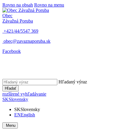
Rovno na obsah
Rovno na menu
Obec
Závažná Poruba
+421/44/5547 369
obec@zavaznaporuba.sk
Facebook
Hľadaný výraz
Hľadať
rozšírené vyhľadávanie
SK
Slovensky
SK
Slovensky
EN
English
Menu