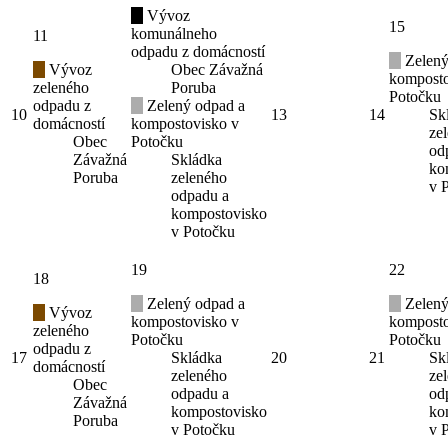
Vývoz
15
komunálneho
11
odpadu z domácností
Zelený
Vývoz
Obec Závažná
komposto
zeleného
Poruba
Potočku
odpadu z
Zelený odpad a
10
13
14
Sk
domácností
kompostovisko v
ze
Obec
Potočku
od
Závažná
Skládka
ko
Poruba
zeleného
v 
odpadu a
kompostovisko
v Potočku
19
22
18
Zelený odpad a
Zelený
Vývoz
kompostovisko v
komposto
zeleného
Potočku
Potočku
odpadu z
17
Skládka
20
21
Sk
domácností
zeleného
ze
Obec
odpadu a
od
Závažná
kompostovisko
ko
Poruba
v Potočku
v 