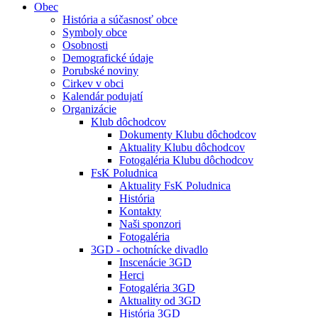
Obec
História a súčasnosť obce
Symboly obce
Osobnosti
Demografické údaje
Porubské noviny
Cirkev v obci
Kalendár podujatí
Organizácie
Klub dôchodcov
Dokumenty Klubu dôchodcov
Aktuality Klubu dôchodcov
Fotogaléria Klubu dôchodcov
FsK Poludnica
Aktuality FsK Poludnica
História
Kontakty
Naši sponzori
Fotogaléria
3GD - ochotnícke divadlo
Inscenácie 3GD
Herci
Fotogaléria 3GD
Aktuality od 3GD
História 3GD