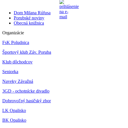
Dom Milana Rúfusa
Porubské noviny
Obecná knižnica
Organizácie
FsK Poludnica
Športový klub Záv. Poruba
Klub dôchodcov
Seniorka
Naveky Závažná
3GD - ochotnícke divadlo
Dobrovoľný hasičský zbor
LK Opalisko
BK Opalisko