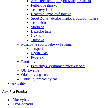
Areál telesného pohybu Mateja Staroňa
Futbalové ihrisko
Tenisový kurt
Beachvolleybalové ihrisko
Sport Zone - detské ihrisko a outdoor fitness
Telocvičňa
Strelnica
Bežecké trate
Cyklistika
Turistika
Požičovne športového vybavenia
Jursport
Crystal Ski
Pepe Ski
Pamiatky
Pamiatky a významné miesta v obci
Ubytovanie
Obchody a gastro
Aktuality pre voľný čas
Aktuality
Závažná Poruba
Ako vybaviť
Zvoz odpadu