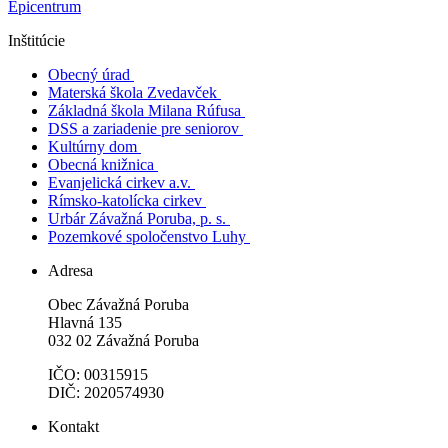
Epicentrum
Inštitúcie
Obecný úrad
Materská škola Zvedavček
Základná škola Milana Rúfusa
DSS a zariadenie pre seniorov
Kultúrny dom
Obecná knižnica
Evanjelická cirkev a.v.
Rímsko-katolícka cirkev
Urbár Závažná Poruba, p. s.
Pozemkové spoločenstvo Luhy
Adresa
Obec Závažná Poruba
Hlavná 135
032 02 Závažná Poruba
IČO: 00315915
DIČ: 2020574930
Kontakt