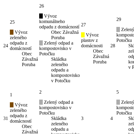
26
Vývoz
29
komunálneho
25
27
odpadu z domácností
Zelený
Vývoz
Obec Závažná
Vývoz
komposto
zeleného
Poruba
plastov z
Potočku
odpadu z
Zelený odpad a
24
domácnosti
28
Sk
domácností
kompostovisko v
Obec
ze
Obec
Potočku
Závažná
od
Závažná
Skládka
Poruba
ko
Poruba
zeleného
v 
odpadu a
kompostovisko
v Potočku
2
5
1
Zelený odpad a
Zelený
Vývoz
kompostovisko v
komposto
zeleného
Potočku
Potočku
odpadu z
31
Skládka
3
4
Sk
domácností
zeleného
ze
Obec
odpadu a
od
Závažná