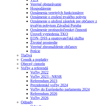
Verejné obstarávanie
Hospodárenie
Oznámenia verejných funkcionárov
Oznámenie o zrušení trvalého pobytu
Oznámenie o uložení zásielok pre občanov z
trvalým pobytom Závažná Poruba
Oznámenie protispoločenskej činnosti
Úroveň vytriedenia TKO
EON- DSS a opatrovateľská služba
Životné prostredie
Verejné zhromaždenie občanov
Petície
Tlačivá
Cenník a poplatky
Obecný cintorín
Voľby a referendá
Voľby 2022
Voľby 2023 - NRSR
Referendum 2023
Prezidentské voľby 2024
Voľby do Európskeho parlamentu 2024
Referendum 2026
Voľby 2026
Odpady