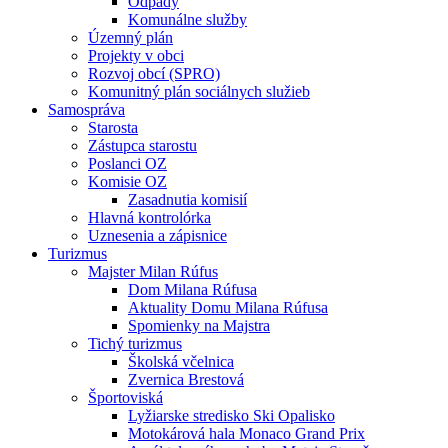
Odpady
Komunálne služby
Územný plán
Projekty v obci
Rozvoj obcí (SPRO)
Komunitný plán sociálnych služieb
Samospráva
Starosta
Zástupca starostu
Poslanci OZ
Komisie OZ
Zasadnutia komisií
Hlavná kontrolórka
Uznesenia a zápisnice
Turizmus
Majster Milan Rúfus
Dom Milana Rúfusa
Aktuality Domu Milana Rúfusa
Spomienky na Majstra
Tichý turizmus
Školská včelnica
Zvernica Brestová
Športoviská
Lyžiarske stredisko Ski Opalisko
Motokárová hala Monaco Grand Prix