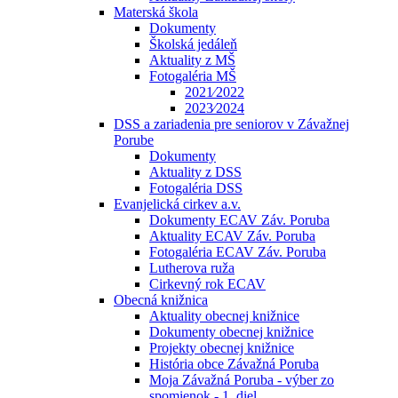
Materská škola
Dokumenty
Školská jedáleň
Aktuality z MŠ
Fotogaléria MŠ
2021⁄2022
2023⁄2024
DSS a zariadenia pre seniorov v Závažnej
Porube
Dokumenty
Aktuality z DSS
Fotogaléria DSS
Evanjelická cirkev a.v.
Dokumenty ECAV Záv. Poruba
Aktuality ECAV Záv. Poruba
Fotogaléria ECAV Záv. Poruba
Lutherova ruža
Cirkevný rok ECAV
Obecná knižnica
Aktuality obecnej knižnice
Dokumenty obecnej knižnice
Projekty obecnej knižnice
História obce Závažná Poruba
Moja Závažná Poruba - výber zo
spomienok - 1. diel