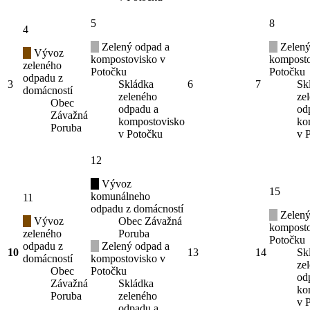
5
8
4
Zelený odpad a
Zelený
Vývoz
kompostovisko v
komposto
zeleného
Potočku
Potočku
odpadu z
3
Skládka
6
7
Sk
domácností
zeleného
ze
Obec
odpadu a
od
Závažná
kompostovisko
ko
Poruba
v Potočku
v 
12
Vývoz
15
komunálneho
11
odpadu z domácností
Zelený
Vývoz
Obec Závažná
komposto
zeleného
Poruba
Potočku
odpadu z
Zelený odpad a
10
13
14
Sk
domácností
kompostovisko v
ze
Obec
Potočku
od
Závažná
Skládka
ko
Poruba
zeleného
v 
odpadu a