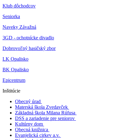
Klub dôchodcov
Seniorka
Naveky Závažná
3GD - ochotnícke divadlo
Dobrovoľný hasičský zbor
LK Opalisko
BK Opalisko
Epicentrum
Inštitúcie
Obecný úrad
Materská škola Zvedavček
Základná škola Milana Rúfusa
DSS a zariadenie pre seniorov
Kultúrny dom
Obecná knižnica
Evanjelická cirkev a.v.