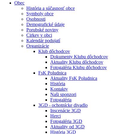
Obec
História a súčasnosť obce
Symboly obce
Osobnosti
Demografické údaje
Porubské noviny
Cirkev v obci
Kalendár podujatí
Organizácie
Klub dôchodcov
Dokumenty Klubu dôchodcov
Aktuality Klubu dôchodcov
Fotogaléria Klubu dôchodcov
FsK Poludnica
Aktuality FsK Poludnica
História
Kontakty
Naši sponzori
Fotogaléria
3GD - ochotnícke divadlo
Inscenácie 3GD
Herci
Fotogaléria 3GD
Aktuality od 3GD
História 3GD