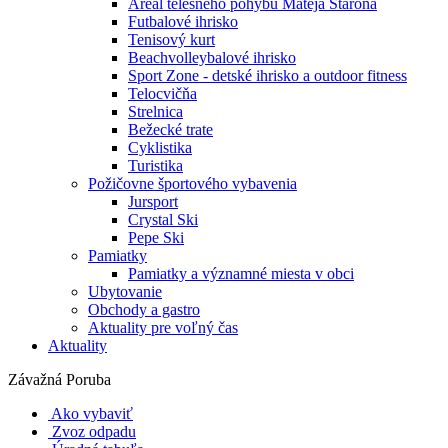
Areál telesného pohybu Mateja Staroňa
Futbalové ihrisko
Tenisový kurt
Beachvolleybalové ihrisko
Sport Zone - detské ihrisko a outdoor fitness
Telocvičňa
Strelnica
Bežecké trate
Cyklistika
Turistika
Požičovne športového vybavenia
Jursport
Crystal Ski
Pepe Ski
Pamiatky
Pamiatky a významné miesta v obci
Ubytovanie
Obchody a gastro
Aktuality pre voľný čas
Aktuality
Závažná Poruba
Ako vybaviť
Zvoz odpadu