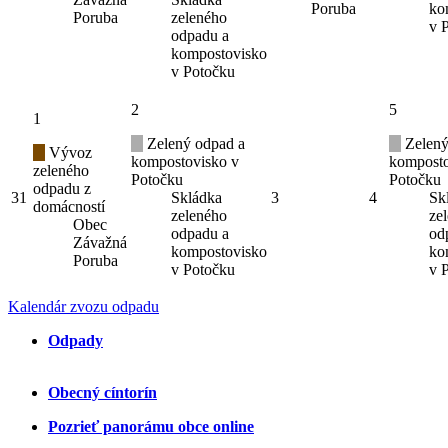
Poruba
ko
Poruba
zeleného
v 
odpadu a
kompostovisko
v Potočku
2
5
1
Zelený odpad a
Zelený
Vývoz
kompostovisko v
komposto
zeleného
Potočku
Potočku
odpadu z
31
Skládka
3
4
Sk
domácností
zeleného
ze
Obec
odpadu a
od
Závažná
kompostovisko
ko
Poruba
v Potočku
v 
Kalendár zvozu odpadu
Odpady
Obecný cíntorín
Pozrieť panorámu obce online