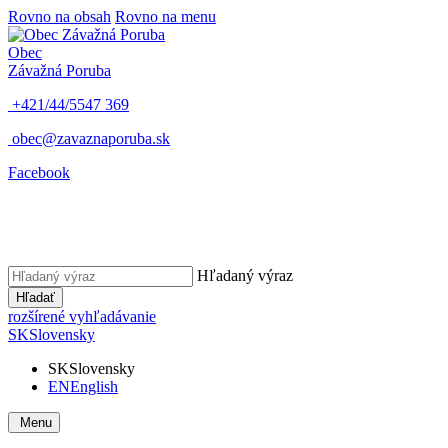
Rovno na obsah
Rovno na menu
Obec
Závažná Poruba
+421/44/5547 369
obec@zavaznaporuba.sk
Facebook
Hľadaný výraz
Hľadať
rozšírené vyhľadávanie
SK
Slovensky
SK
Slovensky
EN
English
Menu