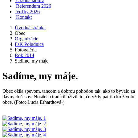
Úradná tabuľa
Referendum 2026
Voľby 2026
Kontakt
Úvodná stránka
Obec
Organizácie
FsK Poludnica
Fotogaléria
Rok 2014
Sadíme, my máje.
Sadíme, my máje.
Obec ožila spevom, tancom a dobrou pohodou tak, ako to bývalo za
dávnych časov. Nositelia tradícií oživili to, čo vždy patrilo ku životu
obce. (Foto:-Lucia Erhardtová-)