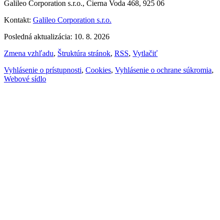
Galileo Corporation s.r.o., Čierna Voda 468, 925 06
Kontakt:
Galileo Corporation s.r.o.
Posledná aktualizácia: 10. 8. 2026
Zmena vzhľadu
,
Štruktúra stránok
,
RSS
,
Vytlačiť
Vyhlásenie o prístupnosti
,
Cookies
,
Vyhlásenie o ochrane súkromia
,
Webové sídlo