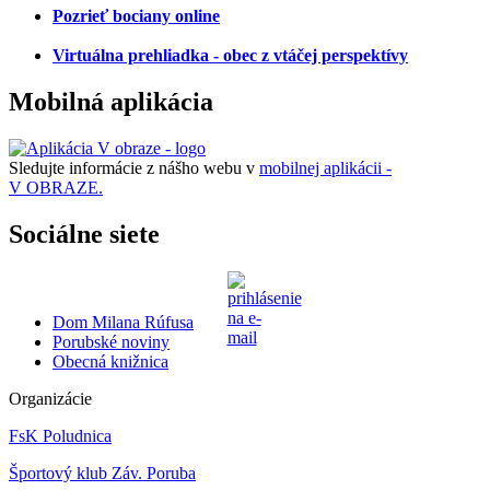
Pozrieť bociany online
Virtuálna prehliadka - obec z vtáčej perspektívy
Mobilná aplikácia
Sledujte informácie z nášho webu v
mobilnej aplikácii -
V OBRAZE.
Sociálne siete
Dom Milana Rúfusa
Porubské noviny
Obecná knižnica
Organizácie
FsK Poludnica
Športový klub Záv. Poruba