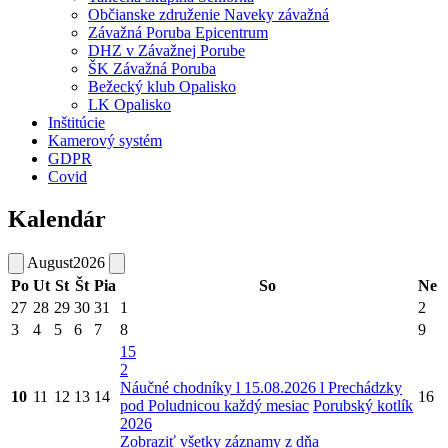
Občianske združenie Naveky závažná
Závažná Poruba Epicentrum
DHZ v Závažnej Porube
ŠK Závažná Poruba
Bežecký klub Opalisko
LK Opalisko
Inštitúcie
Kamerový systém
GDPR
Covid
Kalendár
August
2026
Po
Ut
St
Št
Pia
So
Ne
27
28
29
30
31
1
2
3
4
5
6
7
8
9
15
2
Náučné chodníky l 15.08.2026 l Prechádzky
10
11
12
13
14
16
pod Poludnicou každý mesiac
Porubský kotlík
2026
Zobraziť všetky záznamy z dňa