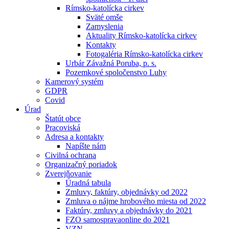
Rímsko-katolícka cirkev
Sväté omše
Zamyslenia
Aktuality Rímsko-katolícka cirkev
Kontakty
Fotogaléria Rímsko-katolícka cirkev
Urbár Závažná Poruba, p. s.
Pozemkové spoločenstvo Luhy
Kamerový systém
GDPR
Covid
Úrad
Štatút obce
Pracoviská
Adresa a kontakty
Napíšte nám
Civilná ochrana
Organizačný poriadok
Zverejňovanie
Úradná tabula
Zmluvy, faktúry, objednávky od 2022
Zmluva o nájme hrobového miesta od 2022
Faktúry, zmluvy a objednávky do 2021
FZO samospravaonline do 2021
VZN