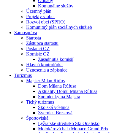
Odpady
Komunálne služby
Územný plán
Projekty v obci
Rozvoj obcí (SPRO)
Komunitný plán sociálnych služieb
Samospráva
Starosta
Zástupca starostu
Poslanci OZ
Komisie OZ
Zasadnutia komisií
Hlavná kontrolórka
Uznesenia a zápisnice
Turizmus
Majster Milan Rúfus
Dom Milana Rúfusa
Aktuality Domu Milana Rúfusa
Spomienky na Majstra
Tichý turizmus
Školská včelnica
Zvernica Brestová
Športoviská
Lyžiarske stredisko Ski Opalisko
Motokárová hala Monaco Grand Prix