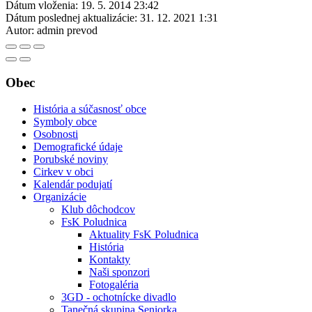
Dátum vloženia:
19. 5. 2014 23:42
Dátum poslednej aktualizácie:
31. 12. 2021 1:31
Autor:
admin prevod
Obec
História a súčasnosť obce
Symboly obce
Osobnosti
Demografické údaje
Porubské noviny
Cirkev v obci
Kalendár podujatí
Organizácie
Klub dôchodcov
FsK Poludnica
Aktuality FsK Poludnica
História
Kontakty
Naši sponzori
Fotogaléria
3GD - ochotnícke divadlo
Tanečná skupina Seniorka