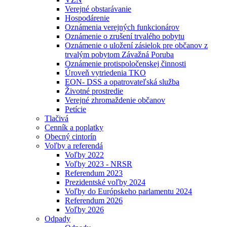
Verejné obstarávanie
Hospodárenie
Oznámenia verejných funkcionárov
Oznámenie o zrušení trvalého pobytu
Oznámenie o uložení zásielok pre občanov z
trvalým pobytom Závažná Poruba
Oznámenie protispoločenskej činnosti
Úroveň vytriedenia TKO
EON- DSS a opatrovateľská služba
Životné prostredie
Verejné zhromaždenie občanov
Petície
Tlačivá
Cenník a poplatky
Obecný cintorín
Voľby a referendá
Voľby 2022
Voľby 2023 - NRSR
Referendum 2023
Prezidentské voľby 2024
Voľby do Európskeho parlamentu 2024
Referendum 2026
Voľby 2026
Odpady