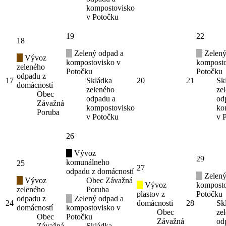
kompostovisko
v Potočku
19
22
18
Zelený odpad a
Zelený
Vývoz
kompostovisko v
komposto
zeleného
Potočku
Potočku
odpadu z
17
Skládka
20
21
Sk
domácností
zeleného
ze
Obec
odpadu a
od
Závažná
kompostovisko
ko
Poruba
v Potočku
v 
26
Vývoz
29
komunálneho
25
27
odpadu z domácností
Zelený
Vývoz
Obec Závažná
Vývoz
komposto
zeleného
Poruba
plastov z
Potočku
odpadu z
Zelený odpad a
24
domácnosti
28
Sk
domácností
kompostovisko v
Obec
ze
Obec
Potočku
Závažná
od
Závažná
Skládka