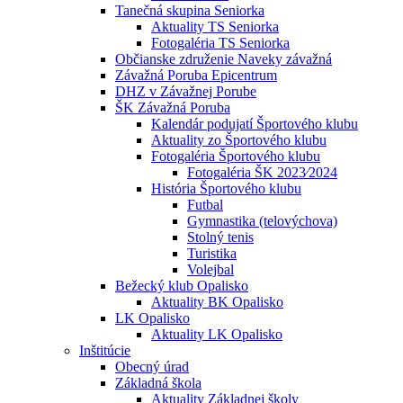
Tanečná skupina Seniorka
Aktuality TS Seniorka
Fotogaléria TS Seniorka
Občianske združenie Naveky závažná
Závažná Poruba Epicentrum
DHZ v Závažnej Porube
ŠK Závažná Poruba
Kalendár podujatí Športového klubu
Aktuality zo Športového klubu
Fotogaléria Športového klubu
Fotogaléria ŠK 2023⁄2024
História Športového klubu
Futbal
Gymnastika (telovýchova)
Stolný tenis
Turistika
Volejbal
Bežecký klub Opalisko
Aktuality BK Opalisko
LK Opalisko
Aktuality LK Opalisko
Inštitúcie
Obecný úrad
Základná škola
Aktuality Základnej školy