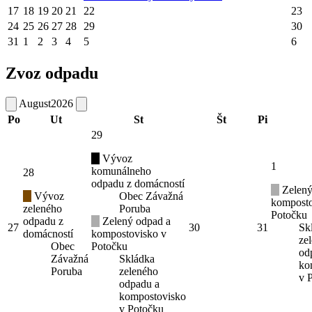
17
18
19
20
21
22
23
24
25
26
27
28
29
30
31
1
2
3
4
5
6
Zvoz odpadu
August
2026
Po
Ut
St
Št
Pi
29
Vývoz
1
komunálneho
28
odpadu z domácností
Zelený
Vývoz
Obec Závažná
komposto
zeleného
Poruba
Potočku
odpadu z
Zelený odpad a
27
30
31
Sk
domácností
kompostovisko v
ze
Obec
Potočku
od
Závažná
Skládka
ko
Poruba
zeleného
v 
odpadu a
kompostovisko
v Potočku