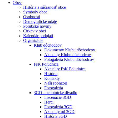
Obec
História a súčasnosť obce
Symboly obce
Osobnosti
Demografické údaje
Porubské noviny
Cirkev v obci
Kalendár podujatí
Organizácie
Klub dôchodcov
Dokumenty Klubu dôchodcov
Aktuality Klubu dôchodcov
Fotogaléria Klubu dôchodcov
FsK Poludnica
Aktuality FsK Poludnica
História
Kontakty
Naši sponzori
Fotogaléria
3GD - ochotnícke divadlo
Inscenácie 3GD
Herci
Fotogaléria 3GD
Aktuality od 3GD
História 3GD