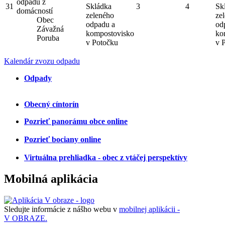
odpadu z
31
Skládka
3
4
Sk
domácností
zeleného
ze
Obec
odpadu a
od
Závažná
kompostovisko
ko
Poruba
v Potočku
v 
Kalendár zvozu odpadu
Odpady
Obecný cíntorín
Pozrieť panorámu obce online
Pozrieť bociany online
Virtuálna prehliadka - obec z vtáčej perspektívy
Mobilná aplikácia
Sledujte informácie z nášho webu v
mobilnej aplikácii -
V OBRAZE.