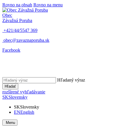
Rovno na obsah
Rovno na menu
Obec
Závažná Poruba
+421/44/5547 369
obec@zavaznaporuba.sk
Facebook
Hľadaný výraz
Hľadať
rozšírené vyhľadávanie
SK
Slovensky
SK
Slovensky
EN
English
Menu