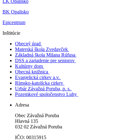
LK Opalisko
BK Opalisko
Epicentrum
Inštitúcie
Obecný úrad
Materská škola Zvedavček
Základná škola Milana Rúfusa
DSS a zariadenie pre seniorov
Kultúrny dom
Obecná knižnica
Evanjelická cirkev a.v.
Rímsko-katolícka cirkev
Urbár Závažná Poruba, p. s.
Pozemkové spoločenstvo Luhy
Adresa
Obec Závažná Poruba
Hlavná 135
032 02 Závažná Poruba
IČO: 00315915