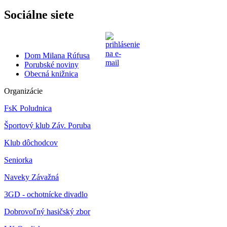
Sociálne siete
Dom Milana Rúfusa
Porubské noviny
Obecná knižnica
Organizácie
FsK Poludnica
Športový klub Záv. Poruba
Klub dôchodcov
Seniorka
Naveky Závažná
3GD - ochotnícke divadlo
Dobrovoľný hasičský zbor