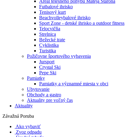
Areál telesného pohybu Mateja Staroňa
Futbalové ihrisko
Tenisový kurt
Beachvolleybalové ihrisko
Sport Zone - detské ihrisko a outdoor fitness
Telocvičňa
Strelnica
Bežecké trate
Cyklistika
Turistika
Požičovne športového vybavenia
Jursport
Crystal Ski
Pepe Ski
Pamiatky
Pamiatky a významné miesta v obci
Ubytovanie
Obchody a gastro
Aktuality pre voľný čas
Aktuality
Závažná Poruba
Ako vybaviť
Zvoz odpadu