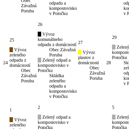
Obec
odpadu a
od
Závažná
kompostovisko
ko
Poruba
v Potočku
v 
26
Vývoz
29
komunálneho
25
27
odpadu z domácností
Zelený
Vývoz
Obec Závažná
Vývoz
komposto
zeleného
Poruba
plastov z
Potočku
odpadu z
Zelený odpad a
24
domácnosti
28
Sk
domácností
kompostovisko v
Obec
ze
Obec
Potočku
Závažná
od
Závažná
Skládka
Poruba
ko
Poruba
zeleného
v 
odpadu a
kompostovisko
v Potočku
2
5
1
Zelený odpad a
Zelený
Vývoz
kompostovisko v
komposto
zeleného
Potočku
Potočku