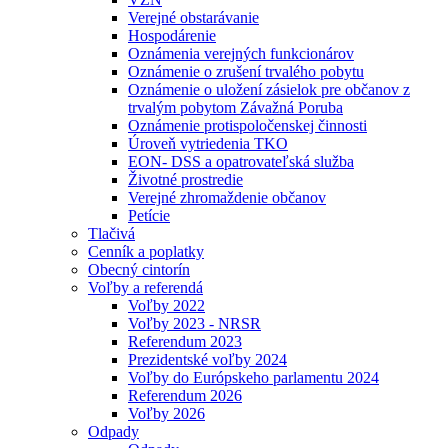
Verejné obstarávanie
Hospodárenie
Oznámenia verejných funkcionárov
Oznámenie o zrušení trvalého pobytu
Oznámenie o uložení zásielok pre občanov z
trvalým pobytom Závažná Poruba
Oznámenie protispoločenskej činnosti
Úroveň vytriedenia TKO
EON- DSS a opatrovateľská služba
Životné prostredie
Verejné zhromaždenie občanov
Petície
Tlačivá
Cenník a poplatky
Obecný cintorín
Voľby a referendá
Voľby 2022
Voľby 2023 - NRSR
Referendum 2023
Prezidentské voľby 2024
Voľby do Európskeho parlamentu 2024
Referendum 2026
Voľby 2026
Odpady