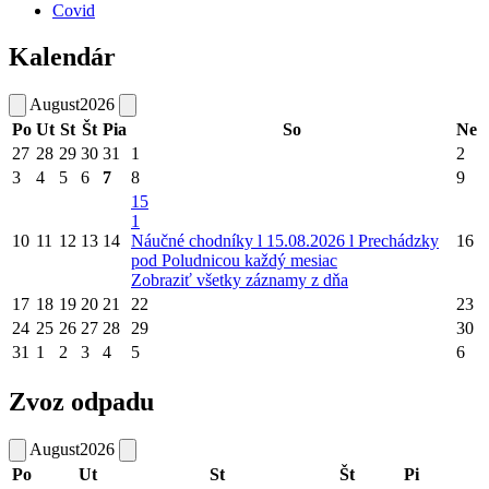
Covid
Kalendár
August
2026
Po
Ut
St
Št
Pia
So
Ne
27
28
29
30
31
1
2
3
4
5
6
7
8
9
15
1
10
11
12
13
14
Náučné chodníky l 15.08.2026 l Prechádzky
16
pod Poludnicou každý mesiac
Zobraziť všetky záznamy z dňa
17
18
19
20
21
22
23
24
25
26
27
28
29
30
31
1
2
3
4
5
6
Zvoz odpadu
August
2026
Po
Ut
St
Št
Pi