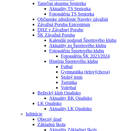
Tanečná skupina Seniorka
Aktuality TS Seniorka
Fotogaléria TS Seniorka
Občianske združenie Naveky závažná
Závažná Poruba Epicentrum
DHZ v Závažnej Porube
ŠK Závažná Poruba
Kalendár podujatí Športového klubu
Aktuality zo Športového klubu
Fotogaléria Športového klubu
Fotogaléria ŠK 2023⁄2024
História Športového klubu
Futbal
Gymnastika (telovýchova)
Stolný tenis
Turistika
Volejbal
Bežecký klub Opalisko
Aktuality BK Opalisko
LK Opalisko
Aktuality LK Opalisko
Inštitúcie
Obecný úrad
Základná škola
Aktuality Základnej školy