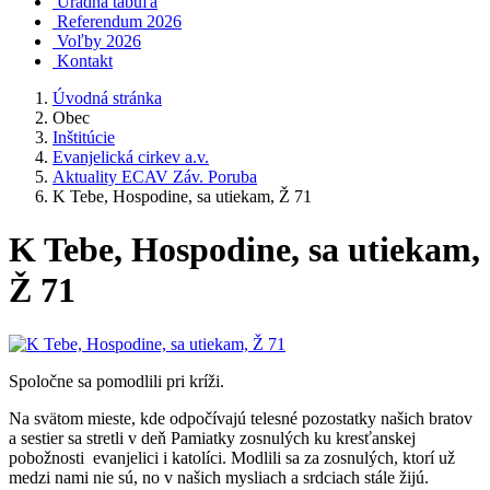
Úradná tabuľa
Referendum 2026
Voľby 2026
Kontakt
Úvodná stránka
Obec
Inštitúcie
Evanjelická cirkev a.v.
Aktuality ECAV Záv. Poruba
K Tebe, Hospodine, sa utiekam, Ž 71
K Tebe, Hospodine, sa utiekam,
Ž 71
Spoločne sa pomodlili pri kríži.
Na svätom mieste, kde odpočívajú telesné pozostatky našich bratov
a sestier sa stretli v deň Pamiatky zosnulých ku kresťanskej
pobožnosti evanjelici i katolíci. Modlili sa za zosnulých, ktorí už
medzi nami nie sú, no v našich mysliach a srdciach stále žijú.