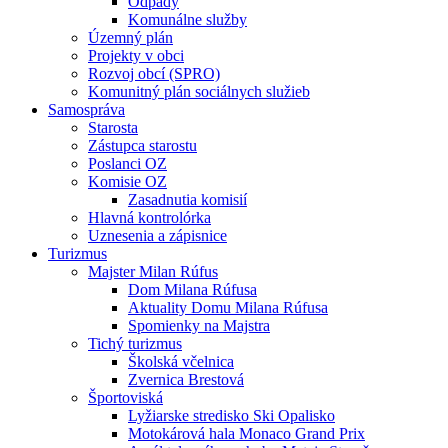
Odpady
Komunálne služby
Územný plán
Projekty v obci
Rozvoj obcí (SPRO)
Komunitný plán sociálnych služieb
Samospráva
Starosta
Zástupca starostu
Poslanci OZ
Komisie OZ
Zasadnutia komisií
Hlavná kontrolórka
Uznesenia a zápisnice
Turizmus
Majster Milan Rúfus
Dom Milana Rúfusa
Aktuality Domu Milana Rúfusa
Spomienky na Majstra
Tichý turizmus
Školská včelnica
Zvernica Brestová
Športoviská
Lyžiarske stredisko Ski Opalisko
Motokárová hala Monaco Grand Prix