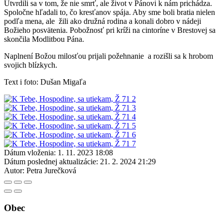
Utvrdili sa v tom, že nie smrť, ale život v Pánovi k nám prichádza.
Spoločne hľadali to, čo kresťanov spája. Aby sme boli bratia nielen
podľa mena, ale žili ako družná rodina a konali dobro v nádeji
Božieho posvätenia. Pobožnosť pri kríži na cintoríne v Brestovej sa
skončila Modlitbou Pána.
Naplnení Božou milosťou prijali požehnanie a rozišli sa k hrobom
svojich blízkych.
Text i foto: Dušan Migaľa
Dátum vloženia:
1. 11. 2023 18:08
Dátum poslednej aktualizácie:
21. 2. 2024 21:29
Autor:
Petra Jurečková
Obec