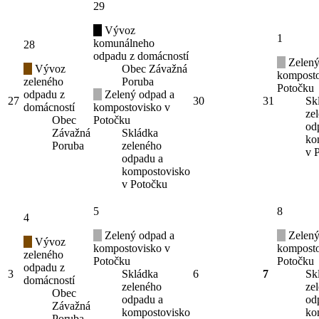
29
Vývoz
1
komunálneho
28
odpadu z domácností
Zelený
Vývoz
Obec Závažná
komposto
zeleného
Poruba
Potočku
odpadu z
Zelený odpad a
27
30
31
Sk
domácností
kompostovisko v
ze
Obec
Potočku
od
Závažná
Skládka
ko
Poruba
zeleného
v 
odpadu a
kompostovisko
v Potočku
5
8
4
Zelený odpad a
Zelený
Vývoz
kompostovisko v
komposto
zeleného
Potočku
Potočku
odpadu z
3
Skládka
6
7
Sk
domácností
zeleného
ze
Obec
odpadu a
od
Závažná
kompostovisko
ko
Poruba