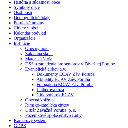
História a súčasnosť obce
Symboly obce
Osobnosti
Demografické údaje
Porubské noviny
Cirkev v obci
Kalendár podujatí
Organizácie
Inštitúcie
Obecný úrad
Základná škola
Materská škola
DSS a zariadenia pre seniorov v Závažnej Porube
Evanjelická cirkev a.v.
Dokumenty ECAV Záv. Poruba
Aktuality ECAV Záv. Poruba
Fotogaléria ECAV Záv. Poruba
Lutherova ruža
Cirkevný rok ECAV
Obecná knižnica
Rímsko-katolícka cirkev
Urbár Závažná Poruba, p. s.
Pozemkové spoločenstvo Luhy
Kamerový systém
GDPR