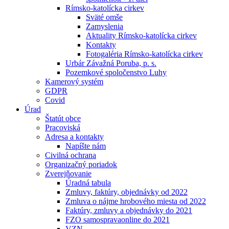
Rímsko-katolícka cirkev
Sväté omše
Zamyslenia
Aktuality Rímsko-katolícka cirkev
Kontakty
Fotogaléria Rímsko-katolícka cirkev
Urbár Závažná Poruba, p. s.
Pozemkové spoločenstvo Luhy
Kamerový systém
GDPR
Covid
Úrad
Štatút obce
Pracoviská
Adresa a kontakty
Napíšte nám
Civilná ochrana
Organizačný poriadok
Zverejňovanie
Úradná tabula
Zmluvy, faktúry, objednávky od 2022
Zmluva o nájme hrobového miesta od 2022
Faktúry, zmluvy a objednávky do 2021
FZO samospravaonline do 2021
VZN