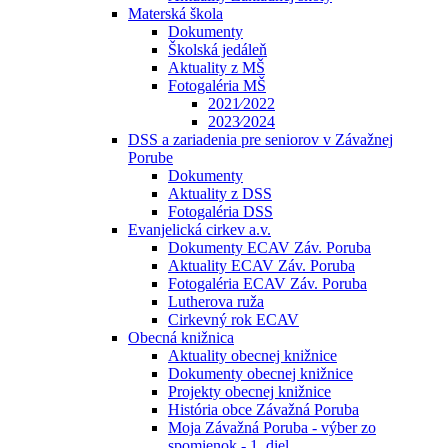
Materská škola
Dokumenty
Školská jedáleň
Aktuality z MŠ
Fotogaléria MŠ
2021⁄2022
2023⁄2024
DSS a zariadenia pre seniorov v Závažnej
Porube
Dokumenty
Aktuality z DSS
Fotogaléria DSS
Evanjelická cirkev a.v.
Dokumenty ECAV Záv. Poruba
Aktuality ECAV Záv. Poruba
Fotogaléria ECAV Záv. Poruba
Lutherova ruža
Cirkevný rok ECAV
Obecná knižnica
Aktuality obecnej knižnice
Dokumenty obecnej knižnice
Projekty obecnej knižnice
História obce Závažná Poruba
Moja Závažná Poruba - výber zo
spomienok - 1. diel