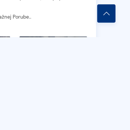
hore
žnej Porube..
Poďakovanie 4
Poďakovanie 7