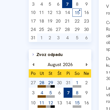
3
4
5
6
7
8
9
V
10
11
12
13
14
16
15
r
17
18
19
20
21
22
23
C
R
24
25
26
27
28
29
30
o
31
1
2
3
4
5
6
o
s
Zvoz odpadu
De
August
2026
k
s 
Po
Ut
St
Št
Pi
So
Ne
3
27
28
29
30
31
1
2
L
Vývoz zeleného odpadu z domác
Vývoz komunálneho odpadu 
Zelený odpad a
3
4
5
6
7
8
9
v
Obec Závažná Poruba
Obec Závažná Poruba
Skládka zeleného 
Vývoz zeleného odpadu z domác
Zelený odpad a kompostovis
Zelený odpad a
r
10
11
12
13
14
15
16
Zelený odpad a kompostovis
Obec Závažná Poruba
Skládka zeleného odpadu a kom
Skládka zeleného 
s