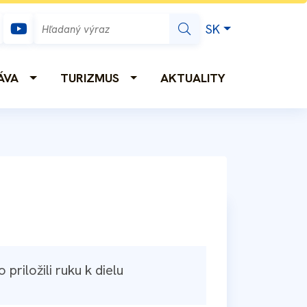
369
aznaporuba.sk
Slovensky
SK
Hľadať
ÁVA
TURIZMUS
AKTUALITY
riložili ruku k dielu