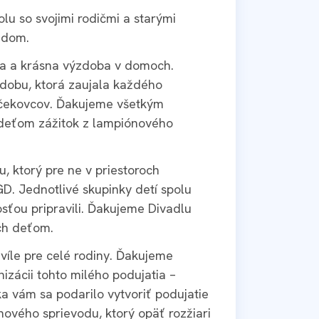
lu so svojimi rodičmi a starými
 dom.
ba a krásna výzdoba v domoch.
zdobu, ktorá zaujala každého
Bučekovcov. Ďakujeme všetkým
ť deťom zážitok z lampiónového
, ktorý pre ne v priestoroch
D. Jednotlivé skupinky detí spolu
dosťou pripravili. Ďakujeme Divadlu
ch deťom.
víle pre celé rodiny. Ďakujeme
izácii tohto milého podujatia –
 vám sa podarilo vytvoriť podujatie
nového sprievodu, ktorý opäť rozžiari