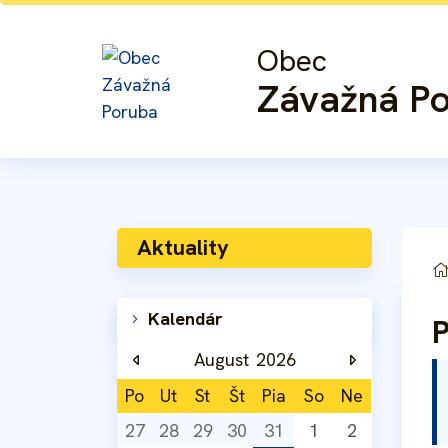
Rovno na obsah
Rovno na menu
Obec
Závažná P
Aktuality
Kalendár
August
2026
Po
Ut
St
Št
Pia
So
Ne
27
28
29
30
31
1
2