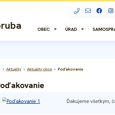
+421/44/5547 
obec@zav
Facebook
oruba
OBEC
ÚRAD
SAMOSPR
Úvodná stránka
Aktuality
Aktuality obce
Poďakovanie
Poďakovanie
Ďakujeme všetkým, čo p