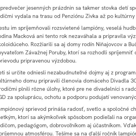
 predvečer jesenných prázdnin sa takmer stovka detí spo
odičmi vydala na trasu od Penziónu Zivka až po kultúrny
estu im spríjemňovali rozsvietené lampióny, veselá hud
odina Macková ani tento rok nezaváhala a pripravila vý
koloidúceho. Rozžiarili sa aj domy rodín Niňajovcov a 
byvateľom Závažnej Poruby, ktorí sa rozhodli spríjemni
prievodu pripravenou výzdobou.
ti si určite odniesli nezabudnuteľné dojmy aj z programu
ultúrneho domu pripravili členovia domáceho Divadla 3G
rodičmi plnili rôzne úlohy, ktoré pre ne divadelníci s ra
GD za spoluprácu, ochotu a podporu podujatí venovaný
ampiónový sprievod prináša radosť, svetlo a spoločné ch
ností
z domácností
 kompostovisko v Potočku
šetkým, ktorí sa akýmkoľvek spôsobom podieľali na organ
odpadu a kompostovisko v Potočku
ností
ko v Potočku
 kompostovisko v Potočku
odičom, pedagógom, dobrovoľníkom aj účastníkom. Vďaka
ko v Potočku
postovisko v Potočku
odpadu a kompostovisko v Potočku
 príjemnou atmosférou. Tešíme sa na ďalší ročník lampió